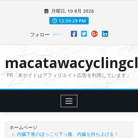
コ
月曜日, 10 8月 2026
ン
テ
12:39:31 PM
ン
フォロー
ツ
に
ス
macatawacyclingcl
キ
ッ
PR「本サイトはアフィリエイト広告を利用しています」
プ
ホームページ
内臓下垂のぽっこり下っ腹、内臓を持ち上げる！