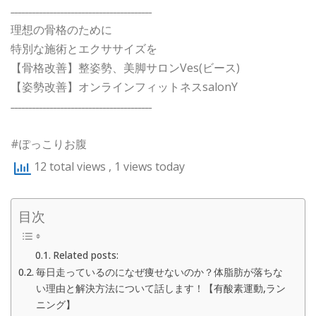
˗˗˗˗˗˗˗˗˗˗˗˗˗˗˗˗˗˗˗˗˗˗˗˗˗˗˗˗˗˗˗˗˗˗˗˗˗˗˗˗
理想の骨格のために
特別な施術とエクササイズを
【骨格改善】整姿勢、美脚サロンVes(ビース)
【姿勢改善】オンラインフィットネスsalonY
˗˗˗˗˗˗˗˗˗˗˗˗˗˗˗˗˗˗˗˗˗˗˗˗˗˗˗˗˗˗˗˗˗˗˗˗˗˗˗˗
#ぽっこりお腹
12 total views
, 1 views today
目次
Related posts:
毎日走っているのになぜ痩せないのか？体脂肪が落ちな
い理由と解決方法について話します！【有酸素運動,ラン
ニング】