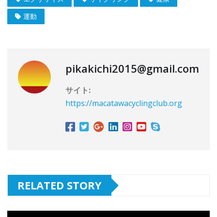
運動
pikakichi2015@gmail.com
サイト:
https://macatawacyclingclub.org
RELATED STORY