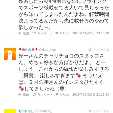
検索したら朝4時解禁なのにフライング
でスポーツ紙載せてる人いて見ちゃった
から知ってしまったんだよね。解禁時間
決まってるんだから先に載せるのやめて
欲しかった～。
返信
リツイート
いいね
2023年03月26日 23:16:09
かみ
@date_kami
フォローする
光一さんのチャリチョコのスタッフさ
ん、めちゃ好きな方ばかりだよ。 どー
しょう。これからの続報が楽しみすぎる
（興奮） 楽しみすぎます
そういえ
ば、２月の剛さんのインスタひたすら
してましたね（尊）
返信
リツイート
いいね
2023年03月26日 23:15:43
あいす
@j_KiKiKiSnow_j
フォローする