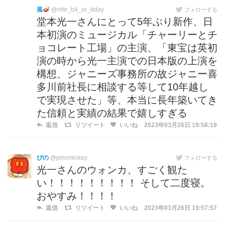
孤
@nite_b4_ur_bday
フォローする
堂本光一さんにとって5年ぶり新作、日
本初演のミュージカル「チャーリーとチ
ョコレート工場」の主演、「東宝は英初
演の時から光一主演での日本版の上演を
構想、ジャニーズ事務所の故ジャニー喜
多川前社長に相談する等して10年越し
で実現させた」等、本当に長年築いてき
た信頼と実績の結果で嬉しすぎる
返信
リツイート
いいね
2023年03月26日 19:58:19
ぴの
@pinomickey
フォローする
光一さんのウォンカ、すごく観た
い！！！！！！！！！ そして二度寝。
おやすみ！！！！
返信
リツイート
いいね
2023年03月26日 19:57:57