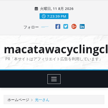
コ
火曜日, 11 8月 2026
ン
テ
7:23:40 PM
ン
フォロー
ツ
に
ス
macatawacyclingcl
キ
ッ
PR「本サイトはアフィリエイト広告を利用しています」
プ
ホームページ
光一さん