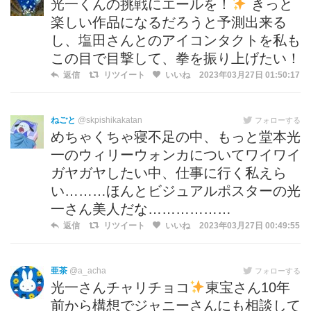
光一くんの挑戦にエールを！
きっと
楽しい作品になるだろうと予測出来る
し、塩田さんとのアイコンタクトを私も
この目で目撃して、拳を振り上げたい！
返信
リツイート
いいね
2023年03月27日 01:50:17
ねごと
@skpishikakatan
フォローする
めちゃくちゃ寝不足の中、もっと堂本光
一のウィリーウォンカについてワイワイ
ガヤガヤしたい中、仕事に行く私えら
い………ほんとビジュアルポスターの光
一さん美人だな………………
返信
リツイート
いいね
2023年03月27日 00:49:55
亜茶
@a_acha
フォローする
光一さんチャリチョコ
東宝さん10年
前から構想でジャニーさんにも相談して