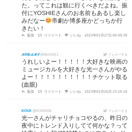
た。ってこれは観に行くべきだよね。振
付にYOSHIEさんのお名前もあるし楽し
みだなー
帝劇か博多座かどっちか行
きたい！
返信
リツイート
いいね
2023年03月27日 00:49:39
𝒦𝒪ℬ𝒜ℳ𝒪
@kbm3921
フォローする
うれしいよー！！！！！大好きな映画の
ミュージカルを大好きな光一さんがやる
よー！！！！！！！！！！チケット取る
(血眼)
返信
リツイート
いいね
2023年03月26日 23:16:18
KOVA
@KOVA006
フォローする
光一さんがチャリチョコやるの、昨日の
夜中にトレンド入りしてて何かな？って