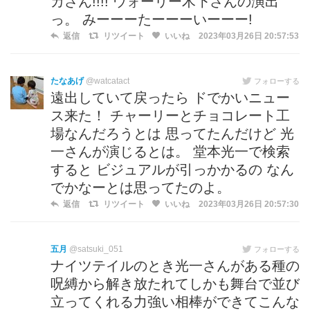
カさん!!!! ウォーリー木下さんの演出
っ。 みーーーたーーーいーーー!
返信
リツイート
いいね
2023年03月26日 20:57:53
たなあげ
@watcatact
フォローする
遠出していて戻ったら ドでかいニュー
ス来た！ チャーリーとチョコレート工
場なんだろうとは 思ってたんだけど 光
一さんが演じるとは。 堂本光一で検索
すると ビジュアルが引っかかるの なん
でかなーとは思ってたのよ。
返信
リツイート
いいね
2023年03月26日 20:57:30
五月
@satsuki_051
フォローする
ナイツテイルのとき光一さんがある種の
呪縛から解き放たれてしかも舞台で並び
立ってくれる力強い相棒ができてこんな