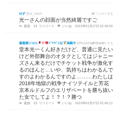
ゆず
@yz_vipx3
フォローする
光一さんの顔面が当然綺麗ですご
返信
リツイート
いいね
2023年03月27日 02:48:50
薔薇園ジゼル
ﾊﾞﾅｲﾍﾞ1位
掲載中
@RoseEdenGiselle
フォローする
堂本光一くん好きだけど、普通に見たい
けど外部舞台のオタクとしてはジャニー
ズさん来るだけでチケット戦争が激化す
るのほんと…いや、気持ちはわかるんで
すのよわかるんですのよ………わたしは
2018年地獄の戦争ナイツテイルと芳花
京本ルドルフのエリザベートを勝ち抜い
た女でしてよ！？！？勝つ
返信
リツイート
いいね
2023年03月27日 02:48:11