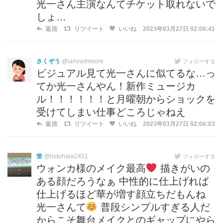
光一さん主演なんてチケット取れないで
しょ…
返信
リツイート
いいね
2023年03月27日 02:06:41
さくぞう
@iamnotmoore
フォローする
ビジュアル見て光一さんに似てるな…っ
てか光一さんやん！新作ミュージカ
ル！！！！！！と月曜朝からショックを
受けてしまい仕事どころじゃねえ
返信
リツイート
いいね
2023年03月27日 02:06:03
蛍
@hotohara2451
フォローする
ウォンカ様のメイク最高
描きがいの
ある顔だろうなぁ 中性的に仕上げれば
仕上げるほど華が増す顔立ちだもんね
光一さんて
普段シンプルすぎる人だ
からこそ舞台メイクとのギャップにやら