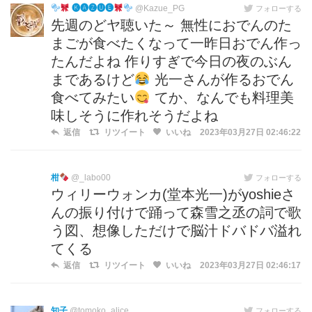
🅚🅐🅩🅤🅔
@Kazue_PG
フォローする
先週のどヤ聴いた～ 無性におでんのた
まごが食べたくなって一昨日おでん作っ
たんだよね 作りすぎで今日の夜のぶん
まであるけど
光一さんが作るおでん
食べてみたい
てか、なんでも料理美
味しそうに作れそうだよね
返信
リツイート
いいね
2023年03月27日 02:46:22
柑
@_labo00
フォローする
ウィリーウォンカ(堂本光一)がyoshieさ
んの振り付けで踊って森雪之丞の詞で歌
う図、想像しただけで脳汁ドバドバ溢れ
てくる
返信
リツイート
いいね
2023年03月27日 02:46:17
知子
@tomoko_alice
フォローする