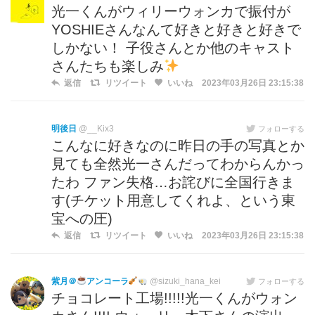
光一くんがウィリーウォンカで振付が
YOSHIEさんなんて好きと好きと好きで
しかない！ 子役さんとか他のキャスト
さんたちも楽しみ
返信
リツイート
いいね
2023年03月26日 23:15:38
明後日
@__Kix3
フォローする
こんなに好きなのに昨日の手の写真とか
見ても全然光一さんだってわからんかっ
たわ ファン失格…お詫びに全国行きま
す(チケット用意してくれよ、という東
宝への圧)
返信
リツイート
いいね
2023年03月26日 23:15:38
紫月＠
アンコーラ
@sizuki_hana_kei
フォローする
チョコレート工場!!!!!光一くんがウォン