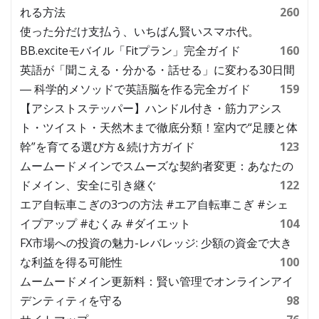
れる方法
260
使った分だけ支払う、いちばん賢いスマホ代。
BB.exciteモバイル「Fitプラン」完全ガイド
160
英語が「聞こえる・分かる・話せる」に変わる30日間
― 科学的メソッドで英語脳を作る完全ガイド
159
【アシストステッパー】ハンドル付き・筋力アシス
ト・ツイスト・天然木まで徹底分類！室内で“足腰と体
幹”を育てる選び方＆続け方ガイド
123
ムームードメインでスムーズな契約者変更：あなたの
ドメイン、安全に引き継ぐ
122
エア自転車こぎの3つの方法 #エア自転車こぎ #シェ
イプアップ #むくみ #ダイエット
104
FX市場への投資の魅力-レバレッジ: 少額の資金で大き
な利益を得る可能性
100
ムームードメイン更新料：賢い管理でオンラインアイ
デンティティを守る
98