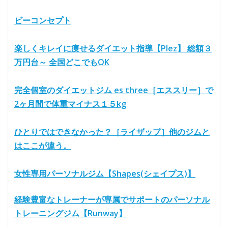
ビーコンセプト
楽しくキレイに痩せるダイエット指導【Plez】 総額３
万円台～ 全国どこでもOK
完全個室のダイエットジム es three［エススリー］で
2ヶ月間で体重マイナス１５kg
ひとりではできなかった？［ライザップ］他のジムと
はここが違う。
女性専用パーソナルジム【Shapes(シェイプス)】
経験豊富なトレーナーが専属でサポートのパーソナル
トレーニングジム【Runway】