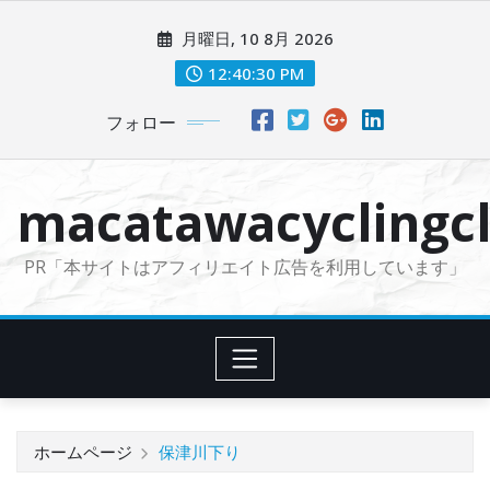
コ
月曜日, 10 8月 2026
ン
テ
12:40:31 PM
ン
フォロー
ツ
に
ス
macatawacyclingcl
キ
ッ
PR「本サイトはアフィリエイト広告を利用しています」
プ
ホームページ
保津川下り