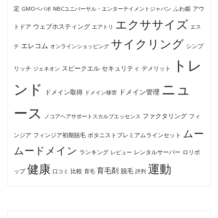
ふわ姫
定
GMOペパボ
NBCユニバーサル・エンターテイメントジャパン
アウ
エクササイズ
ウェブホスティング
トドア
エアトリ
エス
サイクリング
エレコム
テ
オンラインショッピング
シンプ
トレ
セキュリティ
スピークエル
デメリット
リッチ
ジェネオン
ンド
ニュ
ドメイン管理
ドメイン取得
ドメイン移管
ース
ファクタリング
ノコアヘアサポートスカルプエッセンス
フィ
ムー
フィンジア初期脱毛
ボタニストプレミアムラインセット
ンジア
ムードメイン
ロリポ
ランキング
レビュー
レンタルサーバー
健康
運動
育毛剤
脱毛
ップ
比較
口コミ
評判
育毛