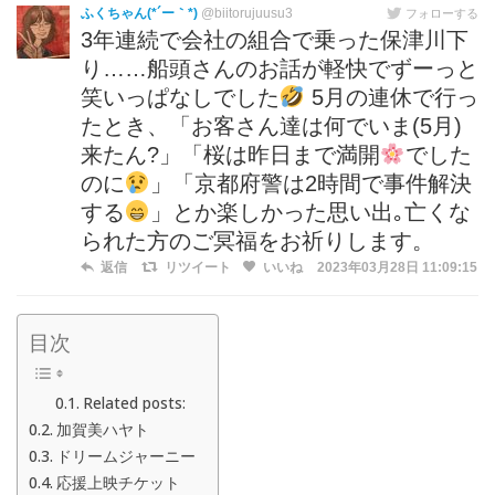
ふくちゃん(*´ー｀*)
@biitorujuusu3
フォローする
3年連続で会社の組合で乗った保津川下
り……船頭さんのお話が軽快でずーっと
笑いっぱなしでした
5月の連休で行っ
たとき、「お客さん達は何でいま(5月)
来たん?」「桜は昨日まで満開
でした
のに
」「京都府警は2時間で事件解決
する
」とか楽しかった思い出｡亡くな
られた方のご冥福をお祈りします。
返信
リツイート
いいね
2023年03月28日 11:09:15
目次
Related posts:
加賀美ハヤト
ドリームジャーニー
応援上映チケット