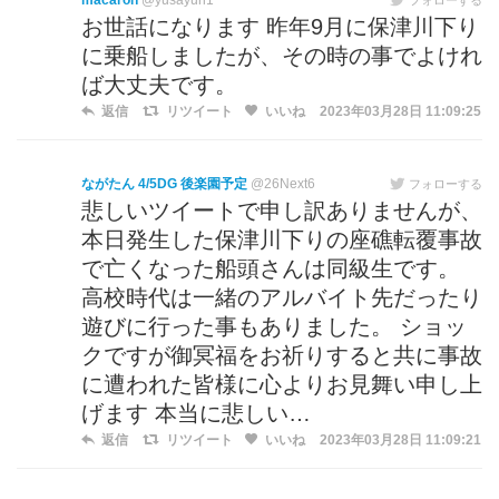
macaron
@yusayuri1
お世話になります 昨年9月に保津川下り
に乗船しましたが、その時の事でよけれ
ば大丈夫です。
返信
リツイート
いいね
2023年03月28日 11:09:25
ながたん 4/5DG 後楽園予定
@26Next6
フォローする
悲しいツイートで申し訳ありませんが、
本日発生した保津川下りの座礁転覆事故
で亡くなった船頭さんは同級生です。
高校時代は一緒のアルバイト先だったり
遊びに行った事もありました。 ショッ
クですが御冥福をお祈りすると共に事故
に遭われた皆様に心よりお見舞い申し上
げます 本当に悲しい…
返信
リツイート
いいね
2023年03月28日 11:09:21