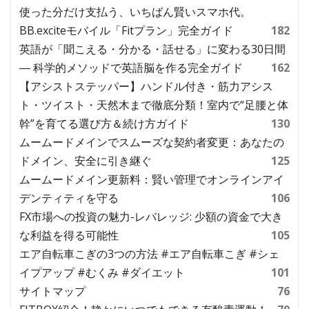
使った分だけ支払う、いちばん賢いスマホ代。
BB.exciteモバイル「Fitプラン」完全ガイド
182
英語が「聞こえる・分かる・話せる」に変わる30日間
― 科学的メソッドで英語脳を作る完全ガイド
162
【アシストステッパー】ハンドル付き・筋力アシス
ト・ツイスト・天然木まで徹底分類！室内で“足腰と体
幹”を育てる選び方＆続け方ガイド
130
ムームードメインでスムーズな契約者変更：あなたの
ドメイン、安全に引き継ぐ
125
ムームードメイン更新料：賢い管理でオンラインアイ
デンティティを守る
106
FX市場への投資の魅力-レバレッジ: 少額の資金で大き
な利益を得る可能性
105
エア自転車こぎの3つの方法 #エア自転車こぎ #シェ
イプアップ #むくみ #ダイエット
101
サイトマップ
76