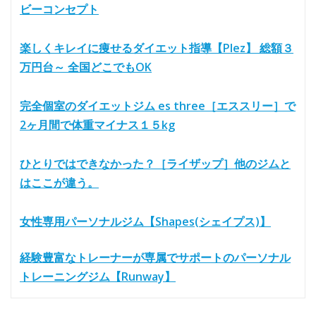
ビーコンセプト
楽しくキレイに痩せるダイエット指導【Plez】 総額３
万円台～ 全国どこでもOK
完全個室のダイエットジム es three［エススリー］で
2ヶ月間で体重マイナス１５kg
ひとりではできなかった？［ライザップ］他のジムと
はここが違う。
女性専用パーソナルジム【Shapes(シェイプス)】
経験豊富なトレーナーが専属でサポートのパーソナル
トレーニングジム【Runway】