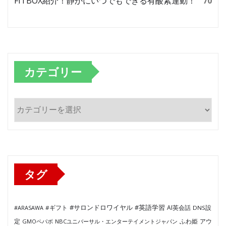
FITBOX紹介！静かにいつでもできる有酸素運動！
70
カテゴリー
カ
テ
ゴ
リ
ー
タグ
#サロンドロワイヤル
#英語学習
AI英会話
#ARASAWA
#ギフト
DNS設
ふわ姫
定
GMOペパボ
NBCユニバーサル・エンターテイメントジャパン
アウ