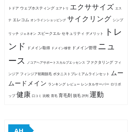
エクササイズ
ウェブホスティング
トドア
エアトリ
エス
サイクリング
エレコム
テ
オンラインショッピング
シンプ
トレ
セキュリティ
スピークエル
デメリット
リッチ
ジェネオン
ンド
ニュ
ドメイン管理
ドメイン取得
ドメイン移管
ース
ファクタリング
ノコアヘアサポートスカルプエッセンス
フィ
ムー
フィンジア初期脱毛
ボタニストプレミアムラインセット
ンジア
ムードメイン
ロリポ
ランキング
レビュー
レンタルサーバー
健康
運動
育毛剤
脱毛
ップ
比較
口コミ
評判
育毛
AH