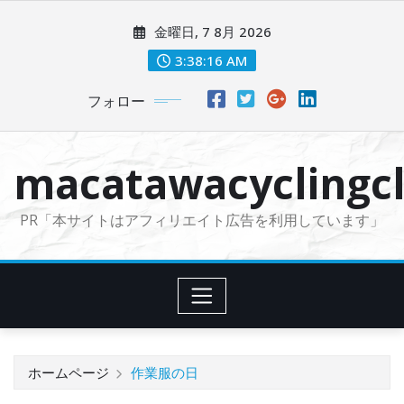
コ
金曜日, 7 8月 2026
ン
テ
3:38:17 AM
ン
フォロー
ツ
に
ス
macatawacyclingcl
キ
ッ
PR「本サイトはアフィリエイト広告を利用しています」
プ
ホームページ
作業服の日