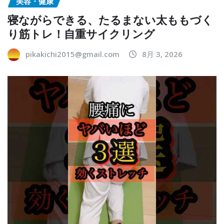
美容・健康
寝ながらできる、たるまない太ももづく
り筋トレ！自重サイクリング
pikakichi2015@gmail.com
8月 3, 2026