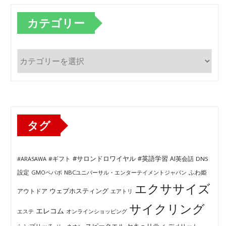
カテゴリー
カ
テ
ゴ
リ
ー
タグ
#サロンドロワイヤル
#英語学習
AI英会話
#ARASAWA
#ギフト
DNS
ふわ姫
設定
GMOペパボ
NBCユニバーサル・エンターテイメントジャパン
エクササイズ
ウェブホスティング
アウトドア
エアトリ
サイクリング
エレコム
エステ
オンラインショッピング