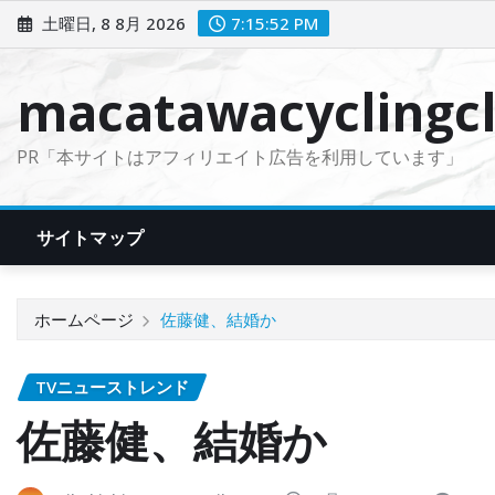
コ
土曜日, 8 8月 2026
7:15:53 PM
ン
テ
macatawacyclingcl
ン
ツ
PR「本サイトはアフィリエイト広告を利用しています」
に
ス
キ
サイトマップ
ッ
プ
ホームページ
佐藤健、結婚か
TVニューストレンド
佐藤健、結婚か