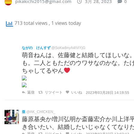
pikakichi2015@gmail.com
3月 28, 2023
0
713 total views
, 1 views today
ながの けんすず
@SoKw8nyA4lViYjG
萌音ねんは、佐藤健と結婚してほしいな
も。二人ともただのウワサなのかな。たけ
ちゃしてるやん
返信
リツイート
いいね
2023年03月28日 14:19:55
亜
@AK_CHICKEN_
藤原基央か増川弘明か斎藤宏介か川上洋
き合いたい、結婚したいじゃなくてなり