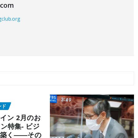
.com
gclub.org
ンド
イン 2月のお
ン特集- ビジ
築く――その