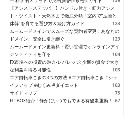
― 科学的メソッドで英語脳を作る完全ガイド
159
【アシストステッパー】ハンドル付き・筋力アシス
ト・ツイスト・天然木まで徹底分類！室内で“足腰と
体幹”を育てる選び方＆続け方ガイド
123
ムームードメインでスムーズな契約者変更：あなたの
ドメイン、安全に引き継ぐ
123
ムームードメイン更新料：賢い管理でオンラインアイ
デンティティを守る
104
FX市場への投資の魅力-レバレッジ: 少額の資金で大き
な利益を得る可能性
103
エア自転車こぎの3つの方法 #エア自転車こぎ #シェ
イプアップ #むくみ #ダイエット
103
サイトマップ
75
FITBOX紹介！静かにいつでもできる有酸素運動！
67