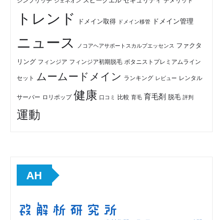
セキュリティ
スピークエル
デメリット
シンプリッチ
ジェネオン
トレンド
ドメイン管理
ドメイン取得
ドメイン移管
ニュース
ファクタ
ノコアヘアサポートスカルプエッセンス
リング
フィンジア初期脱毛
ボタニストプレミアムライン
フィンジア
ムームードメイン
セット
ランキング
レビュー
レンタル
健康
育毛剤
脱毛
ロリポップ
比較
サーバー
口コミ
評判
育毛
運動
AH