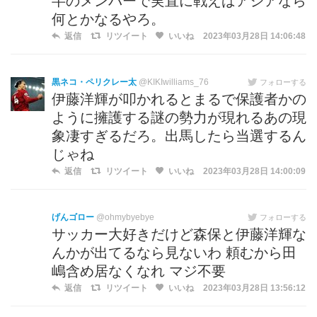
半のメンバーで実直に戦えばアジアなら
何とかなるやろ。
返信
リツイート
いいね
2023年03月28日 14:06:48
黒ネコ・ペリクレー太
@KIKIwilliams_76
フォローする
伊藤洋輝が叩かれるとまるで保護者かの
ように擁護する謎の勢力が現れるあの現
象凄すぎるだろ。出馬したら当選するん
じゃね
返信
リツイート
いいね
2023年03月28日 14:00:09
げんゴロー
@ohmybyebye
フォローする
サッカー大好きだけど森保と伊藤洋輝な
んかが出てるなら見ないわ 頼むから田
嶋含め居なくなれ マジ不要
返信
リツイート
いいね
2023年03月28日 13:56:12