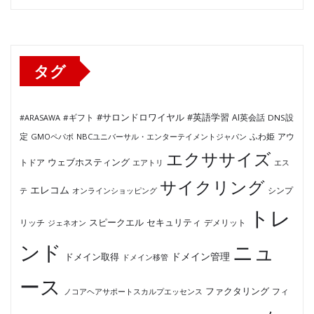
ゴ
リ
ー
タグ
#サロンドロワイヤル
#英語学習
AI英会話
#ARASAWA
#ギフト
DNS設
ふわ姫
定
GMOペパボ
NBCユニバーサル・エンターテイメントジャパン
アウ
エクササイズ
ウェブホスティング
トドア
エアトリ
エス
サイクリング
エレコム
テ
オンラインショッピング
シンプ
トレ
セキュリティ
スピークエル
デメリット
リッチ
ジェネオン
ンド
ニュ
ドメイン管理
ドメイン取得
ドメイン移管
ース
ファクタリング
ノコアヘアサポートスカルプエッセンス
フィ