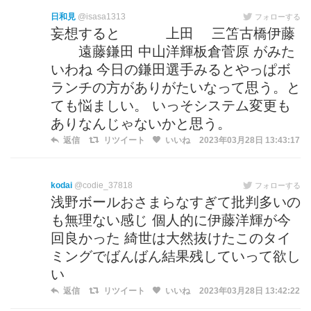
日和見
@isasa1313
フォローする
妄想すると 上田 三笘古橋伊藤
遠藤鎌田 中山洋輝板倉菅原 がみた
いわね 今日の鎌田選手みるとやっぱボ
ランチの方がありがたいなって思う。と
ても悩ましい。 いっそシステム変更も
ありなんじゃないかと思う。
返信
リツイート
いいね
2023年03月28日 13:43:17
kodai
@codie_37818
フォローする
浅野ボールおさまらなすぎて批判多いの
も無理ない感じ 個人的に伊藤洋輝が今
回良かった 綺世は大然抜けたこのタイ
ミングでばんばん結果残していって欲し
い
返信
リツイート
いいね
2023年03月28日 13:42:22