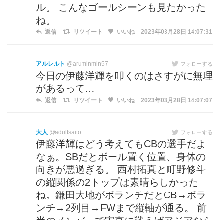
ル。 こんなゴールシーンも見たかった
ね。
返信
リツイート
いいね
2023年03月28日 14:07:31
アルレルト
@aruminmin57
フォローする
今日の伊藤洋輝を叩くのはさすがに無理
があるって…
返信
リツイート
いいね
2023年03月28日 14:07:07
大人
@adultsaito
フォローする
伊藤洋輝はどう考えてもCBの選手だよ
なぁ。SBだとボール置く位置、身体の
向きが悪過ぎる。 西村拓真と町野修斗
の縦関係の2トップは素晴らしかった
ね。鎌田大地がボランチだとCB→ボラ
ンチ→2列目→FWまで縦軸が通る。 前