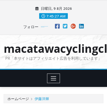
コ
日曜日, 9 8月 2026
ン
テ
7:45:28 AM
ン
フォロー
ツ
に
ス
macatawacyclingcl
キ
ッ
PR「本サイトはアフィリエイト広告を利用しています」
プ
ホームページ
伊藤洋輝