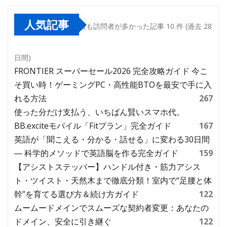
人気記事
最も訪問者が多かった記事 10 件 (過去 28
日間)
FRONTIER スーパーセール2026 完全攻略ガイド 今こ
そ買い時！ゲーミングPC・高性能BTOを最安で手に入
れる方法
267
使った分だけ支払う、いちばん賢いスマホ代。
BB.exciteモバイル「Fitプラン」完全ガイド
167
英語が「聞こえる・分かる・話せる」に変わる30日間
― 科学的メソッドで英語脳を作る完全ガイド
159
【アシストステッパー】ハンドル付き・筋力アシス
ト・ツイスト・天然木まで徹底分類！室内で“足腰と体
幹”を育てる選び方＆続け方ガイド
122
ムームードメインでスムーズな契約者変更：あなたの
ドメイン、安全に引き継ぐ
122