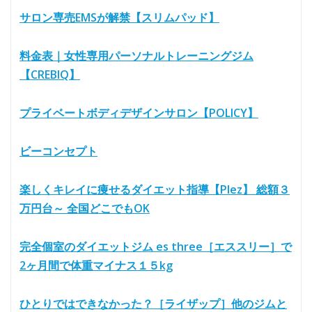
サロン専売EMSが解禁【スリムパッド】
料金表｜女性専用パーソナルトレーニングジム
【CREBIQ】
プライベートボディデザインサロン【POLICY】
ビーコンセプト
楽しくキレイに痩せるダイエット指導【Plez】 総額３
万円台～ 全国どこでもOK
完全個室のダイエットジム es three［エススリー］で
2ヶ月間で体重マイナス１５kg
ひとりではできなかった？［ライザップ］他のジムと