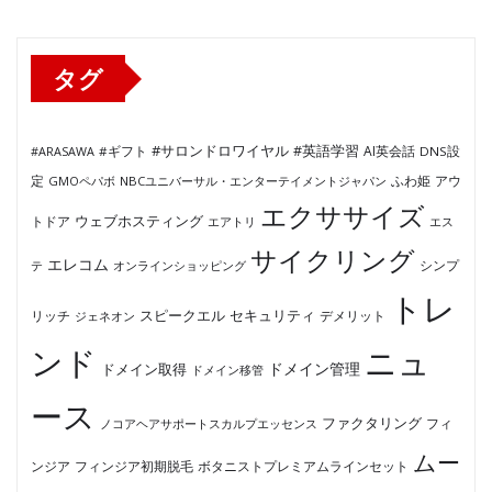
リ
ー
タグ
#サロンドロワイヤル
#英語学習
AI英会話
#ARASAWA
#ギフト
DNS設
ふわ姫
定
GMOペパボ
NBCユニバーサル・エンターテイメントジャパン
アウ
エクササイズ
ウェブホスティング
トドア
エアトリ
エス
サイクリング
エレコム
テ
オンラインショッピング
シンプ
トレ
セキュリティ
スピークエル
デメリット
リッチ
ジェネオン
ンド
ニュ
ドメイン管理
ドメイン取得
ドメイン移管
ース
ファクタリング
ノコアヘアサポートスカルプエッセンス
フィ
ムー
フィンジア初期脱毛
ボタニストプレミアムラインセット
ンジア