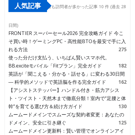
人気記事
最も訪問者が多かった記事 10 件 (過去 28
日間)
FRONTIER スーパーセール2026 完全攻略ガイド 今こ
そ買い時！ゲーミングPC・高性能BTOを最安で手に入
れる方法
275
使った分だけ支払う、いちばん賢いスマホ代。
BB.exciteモバイル「Fitプラン」完全ガイド
182
英語が「聞こえる・分かる・話せる」に変わる30日間
― 科学的メソッドで英語脳を作る完全ガイド
162
【アシストステッパー】ハンドル付き・筋力アシス
ト・ツイスト・天然木まで徹底分類！室内で“足腰と体
幹”を育てる選び方＆続け方ガイド
130
ムームードメインでスムーズな契約者変更：あなたの
ドメイン、安全に引き継ぐ
125
ムームードメイン更新料：賢い管理でオンラインアイ