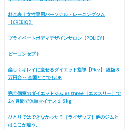
料金表｜女性専用パーソナルトレーニングジム
【CREBIQ】
プライベートボディデザインサロン【POLICY】
ビーコンセプト
楽しくキレイに痩せるダイエット指導【Plez】 総額３
万円台～ 全国どこでもOK
完全個室のダイエットジム es three［エススリー］で
2ヶ月間で体重マイナス１５kg
ひとりではできなかった？［ライザップ］他のジムと
はここが違う。