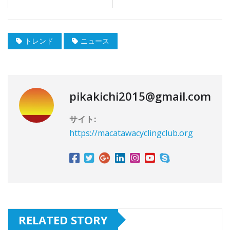
トレンド
ニュース
pikakichi2015@gmail.com
サイト:
https://macatawacyclingclub.org
RELATED STORY