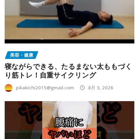
美容・健康
寝ながらできる、たるまない太ももづく
り筋トレ！自重サイクリング
pikakichi2015@gmail.com
8月 3, 2026