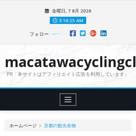
コ
金曜日, 7 8月 2026
ン
テ
3:16:26 AM
ン
フォロー
ツ
に
ス
macatawacyclingcl
キ
ッ
PR「本サイトはアフィリエイト広告を利用しています」
プ
ホームページ
京都の観光名物