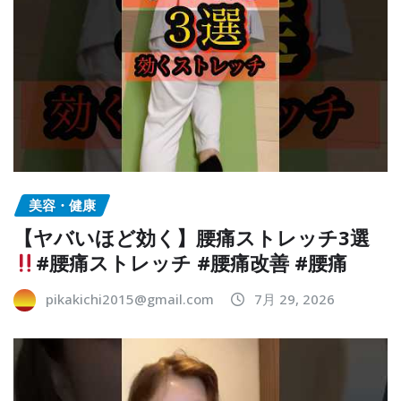
美容・健康
【ヤバいほど効く】腰痛ストレッチ3選
#腰痛ストレッチ #腰痛改善 #腰痛
pikakichi2015@gmail.com
7月 29, 2026