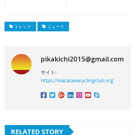
トレンド
ニュース
pikakichi2015@gmail.com
サイト:
https://macatawacyclingclub.org
RELATED STORY