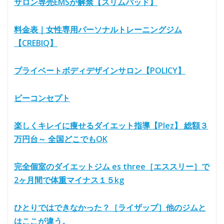
サロン専売EMSが解禁【スリムパッド】
料金表｜女性専用パーソナルトレーニングジム
【CREBIQ】
プライベートボディデザインサロン【POLICY】
ビーコンセプト
楽しくキレイに痩せるダイエット指導【Plez】 総額３
万円台～ 全国どこでもOK
完全個室のダイエットジム es three［エススリー］で
2ヶ月間で体重マイナス１５kg
ひとりではできなかった？［ライザップ］他のジムと
はここが違う。