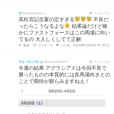
ぴ
@sadopeeeen_y
フォローする
高松宮記念案の定すぎる
不良だ
ったらこうなるよな
結果論だけど確
かにファストフォースはこの馬場に向い
てるの 大人しくしてて正解
返信
リツイート
いいね
2023年03月26日 07:38:31
ウォーエンブレム
@waremblem137
フォローする
今週の結果 アグラシアドは今回不良で
勝ったものの本質的には良馬場向きとの
ことで期待が膨らみますねえ！