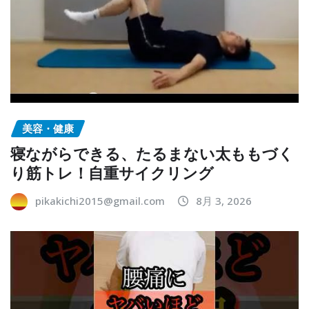
美容・健康
寝ながらできる、たるまない太ももづく
り筋トレ！自重サイクリング
pikakichi2015@gmail.com
8月 3, 2026