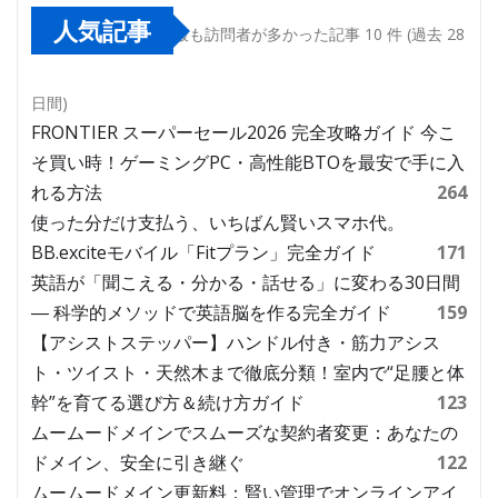
人気記事
最も訪問者が多かった記事 10 件 (過去 28
日間)
FRONTIER スーパーセール2026 完全攻略ガイド 今こ
そ買い時！ゲーミングPC・高性能BTOを最安で手に入
れる方法
264
使った分だけ支払う、いちばん賢いスマホ代。
BB.exciteモバイル「Fitプラン」完全ガイド
171
英語が「聞こえる・分かる・話せる」に変わる30日間
― 科学的メソッドで英語脳を作る完全ガイド
159
【アシストステッパー】ハンドル付き・筋力アシス
ト・ツイスト・天然木まで徹底分類！室内で“足腰と体
幹”を育てる選び方＆続け方ガイド
123
ムームードメインでスムーズな契約者変更：あなたの
ドメイン、安全に引き継ぐ
122
ムームードメイン更新料：賢い管理でオンラインアイ