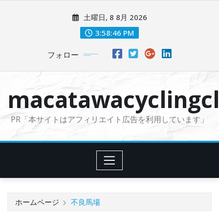
コ
土曜日, 8 8月 2026
ン
テ
3:58:48 PM
ン
フォロー
ツ
に
ス
macatawacyclingcl
キ
ッ
PR「本サイトはアフィリエイト広告を利用しています」
プ
ホームページ
不良馬場