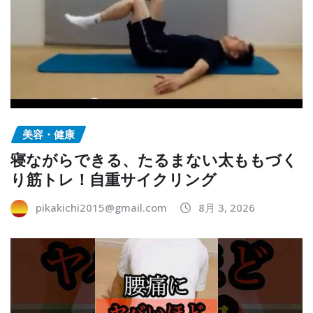
美容・健康
寝ながらできる、たるまない太ももづく
り筋トレ！自重サイクリング
pikakichi2015@gmail.com
8月 3, 2026