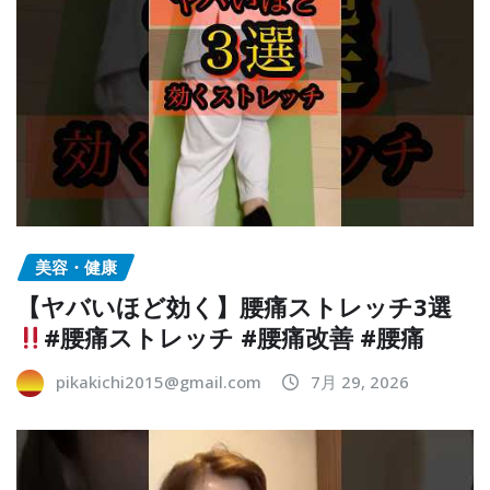
美容・健康
【ヤバいほど効く】腰痛ストレッチ3選
#腰痛ストレッチ #腰痛改善 #腰痛
pikakichi2015@gmail.com
7月 29, 2026