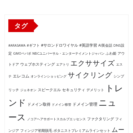
ゴ
リ
ー
タグ
#サロンドロワイヤル
#英語学習
AI英会話
#ARASAWA
#ギフト
DNS設
ふわ姫
定
GMOペパボ
NBCユニバーサル・エンターテイメントジャパン
アウ
エクササイズ
ウェブホスティング
トドア
エアトリ
エス
サイクリング
エレコム
テ
オンラインショッピング
シンプ
トレ
セキュリティ
スピークエル
デメリット
リッチ
ジェネオン
ンド
ニュ
ドメイン管理
ドメイン取得
ドメイン移管
ース
ファクタリング
ノコアヘアサポートスカルプエッセンス
フィ
ムー
フィンジア初期脱毛
ボタニストプレミアムラインセット
ンジア