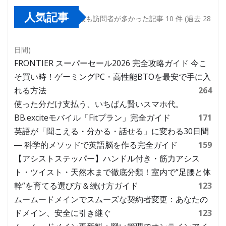
人気記事
最も訪問者が多かった記事 10 件 (過去 28
日間)
FRONTIER スーパーセール2026 完全攻略ガイド 今こ
そ買い時！ゲーミングPC・高性能BTOを最安で手に入
れる方法
264
使った分だけ支払う、いちばん賢いスマホ代。
BB.exciteモバイル「Fitプラン」完全ガイド
171
英語が「聞こえる・分かる・話せる」に変わる30日間
― 科学的メソッドで英語脳を作る完全ガイド
159
【アシストステッパー】ハンドル付き・筋力アシス
ト・ツイスト・天然木まで徹底分類！室内で“足腰と体
幹”を育てる選び方＆続け方ガイド
123
ムームードメインでスムーズな契約者変更：あなたの
ドメイン、安全に引き継ぐ
123