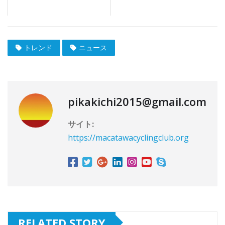
トレンド
ニュース
pikakichi2015@gmail.com
サイト:
https://macatawacyclingclub.org
RELATED STORY