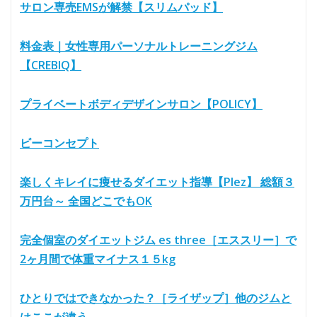
サロン専売EMSが解禁【スリムパッド】
料金表｜女性専用パーソナルトレーニングジム
【CREBIQ】
プライベートボディデザインサロン【POLICY】
ビーコンセプト
楽しくキレイに痩せるダイエット指導【Plez】 総額３
万円台～ 全国どこでもOK
完全個室のダイエットジム es three［エススリー］で
2ヶ月間で体重マイナス１５kg
ひとりではできなかった？［ライザップ］他のジムと