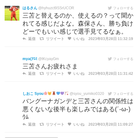
はるさん
@hyhuzct9SSrUCOR
フォローする
三苫と替えるのか、使えるの？って聞か
れてる感じだよな。森保さん、勝ち負け
どーでもいい感じで選手見てるなぁ。
返信
リツイート
いいね
2023年03月28日 11:32:19
mya{ｱﾕﾐ
@tKcyayGm
フォローする
三苫さんお疲れさま
返信
リツイート
いいね
2023年03月28日 11:31:42
しおこ Syou
@syou_yumiko0320
フォローする
バングーナガンデと三苫さんの関係性は
悪くないな後半も楽しみではある(´-ω-)
ｳﾑ
返信
リツイート
いいね
2023年03月28日 11:09:27