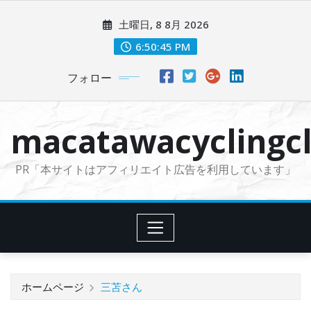
コ
土曜日, 8 8月 2026
ン
テ
6:50:46 PM
ン
フォロー
ツ
に
ス
macatawacyclingcl
キ
ッ
PR「本サイトはアフィリエイト広告を利用しています」
プ
ホームページ
三苫さん