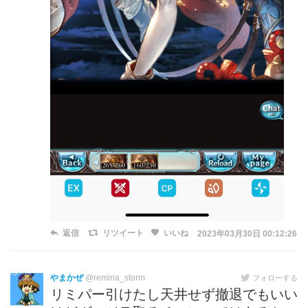
返信
リツイート
いいね
2023年03月30日 00:12:26
やまかぜ
@remiria_storm
フォローする
リミパー引けたし天井せず撤退でもいい