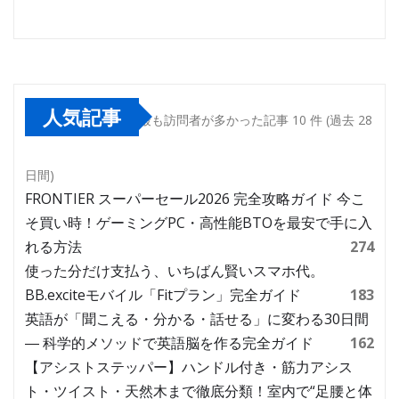
人気記事
最も訪問者が多かった記事 10 件 (過去 28
日間)
FRONTIER スーパーセール2026 完全攻略ガイド 今こ
そ買い時！ゲーミングPC・高性能BTOを最安で手に入
れる方法
274
使った分だけ支払う、いちばん賢いスマホ代。
BB.exciteモバイル「Fitプラン」完全ガイド
183
英語が「聞こえる・分かる・話せる」に変わる30日間
― 科学的メソッドで英語脳を作る完全ガイド
162
【アシストステッパー】ハンドル付き・筋力アシス
ト・ツイスト・天然木まで徹底分類！室内で“足腰と体