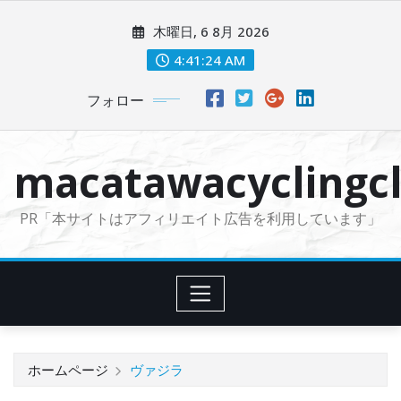
コ
木曜日, 6 8月 2026
ン
テ
4:41:25 AM
ン
フォロー
ツ
に
ス
macatawacyclingcl
キ
ッ
PR「本サイトはアフィリエイト広告を利用しています」
プ
ホームページ
ヴァジラ