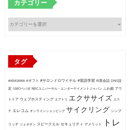
カテゴリー
カ
テ
ゴ
リ
ー
タグ
#サロンドロワイヤル
#英語学習
AI英会話
#ARASAWA
#ギフト
DNS設
ふわ姫
定
GMOペパボ
NBCユニバーサル・エンターテイメントジャパン
アウ
エクササイズ
ウェブホスティング
トドア
エアトリ
エス
サイクリング
エレコム
テ
オンラインショッピング
シンプ
トレ
セキュリティ
スピークエル
デメリット
リッチ
ジェネオン