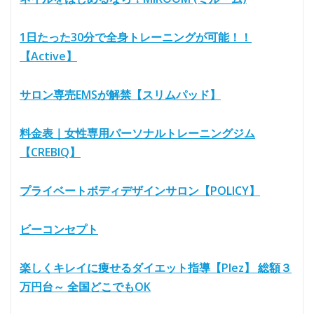
1日たった30分で全身トレーニングが可能！！
【Active】
サロン専売EMSが解禁【スリムパッド】
料金表｜女性専用パーソナルトレーニングジム
【CREBIQ】
プライベートボディデザインサロン【POLICY】
ビーコンセプト
楽しくキレイに痩せるダイエット指導【Plez】 総額３
万円台～ 全国どこでもOK