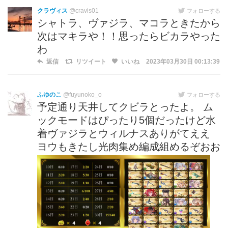
クラヴィス
@cravis01
フォローする
シャトラ、ヴァジラ、マコラときたから
次はマキラや！！思ったらビカラやった
わ
返信
リツイート
いいね
2023年03月30日 00:13:39
ふゆのこ
@fuyunoko_o
フォローする
予定通り天井してクビラとったよ。 ム
ックモードはぴったり5個だったけど水
着ヴァジラとウィルナスありがてええ
ヨウもきたし光肉集め編成組めるぞおお