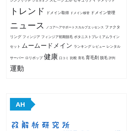
セキュリティ
スピークエル
デメリット
シンプリッチ
ジェネオン
トレンド
ドメイン管理
ドメイン取得
ドメイン移管
ニュース
ファクタ
ノコアヘアサポートスカルプエッセンス
リング
フィンジア初期脱毛
ボタニストプレミアムライン
フィンジア
ムームードメイン
セット
ランキング
レビュー
レンタル
健康
育毛剤
脱毛
ロリポップ
比較
サーバー
口コミ
評判
育毛
運動
AH