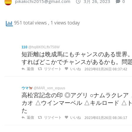
pikakichi2015@gmail.com
3月 26, 2023
0
951 total views
, 1 views today
110
@hqI8KfXLffxT58W
短距離は晩成馬にもチャンスのある世界。
すればどこかでチャンスがあるかも。問
返信
リツイート
いいね
2023年03月26日 08:37:42
ウマ
@MAR_von_equus
高松宮記念の印 ◎アグリ ○ナムラクレア
カオ △ウインマーベル △キルロード △
た
返信
リツイート
いいね
2023年03月26日 08:36:17