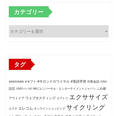
カテゴリー
カ
テ
ゴ
リ
ー
タグ
#サロンドロワイヤル
#英語学習
AI英会話
#ARASAWA
#ギフト
DNS
ふわ姫
設定
GMOペパボ
NBCユニバーサル・エンターテイメントジャパン
エクササイズ
ウェブホスティング
アウトドア
エアトリ
サイクリング
エレコム
エステ
オンラインショッピング