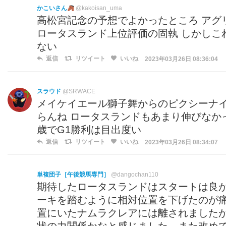
かこいさん
@kakoisan_uma
高松宮記念の予想でよかったところ アグ
ロータスランド上位評価の固執 しかしこ
ない
返信
リツイート
いいね
2023年03月26日 08:36:04
スラウド
@SRWACE
メイケイエール獅子舞からのピクシーナイ
らんね ロータスランドもあまり伸びなか
歳でG1勝利は目出度い
返信
リツイート
いいね
2023年03月26日 08:34:07
単複団子［午後競馬専門］
@dangochan110
期待したロータスランドはスタートは良
ーキを踏むように相対位置を下げたのが
置にいたナムラクレアには離されました