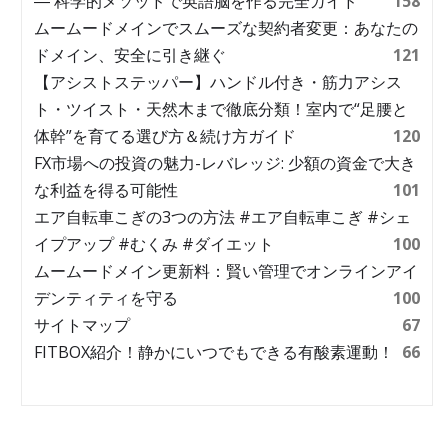
― 科学的メソッドで英語脳を作る完全ガイド
158
ムームードメインでスムーズな契約者変更：あなたの
ドメイン、安全に引き継ぐ
121
【アシストステッパー】ハンドル付き・筋力アシス
ト・ツイスト・天然木まで徹底分類！室内で“足腰と
体幹”を育てる選び方＆続け方ガイド
120
FX市場への投資の魅力-レバレッジ: 少額の資金で大き
な利益を得る可能性
101
エア自転車こぎの3つの方法 #エア自転車こぎ #シェ
イプアップ #むくみ #ダイエット
100
ムームードメイン更新料：賢い管理でオンラインアイ
デンティティを守る
100
サイトマップ
67
FITBOX紹介！静かにいつでもできる有酸素運動！
66