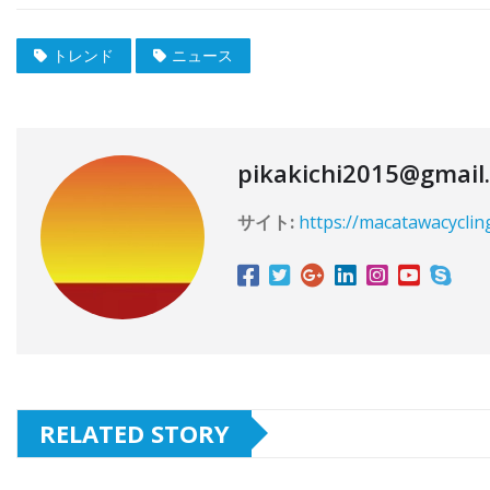
トレンド
ニュース
pikakichi2015@gmail
サイト:
https://macatawacyclin
RELATED STORY