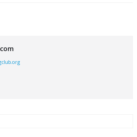
.com
gclub.org