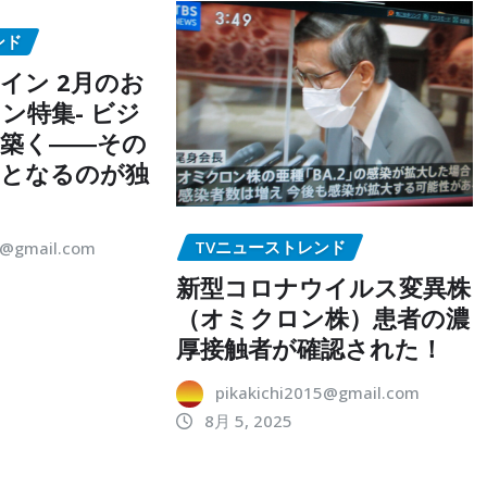
ンド
イン 2月のお
ン特集- ビジ
築く――その
点となるのが独
TVニューストレンド
5@gmail.com
新型コロナウイルス変異株
（オミクロン株）患者の濃
厚接触者が確認された！
pikakichi2015@gmail.com
8月 5, 2025