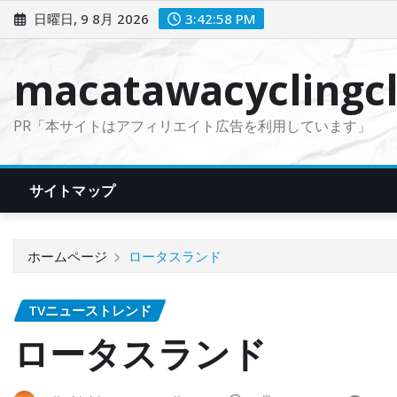
コ
日曜日, 9 8月 2026
3:42:59 PM
ン
テ
macatawacyclingcl
ン
ツ
PR「本サイトはアフィリエイト広告を利用しています」
に
ス
キ
サイトマップ
ッ
プ
ホームページ
ロータスランド
TVニューストレンド
ロータスランド