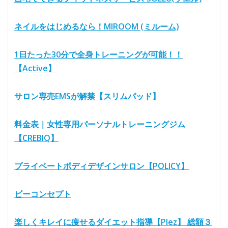
ネイルをはじめるなら！MIROOM (ミルーム)
1日たった30分で全身トレーニングが可能！！
【Active】
サロン専売EMSが解禁【スリムパッド】
料金表｜女性専用パーソナルトレーニングジム
【CREBIQ】
プライベートボディデザインサロン【POLICY】
ビーコンセプト
楽しくキレイに痩せるダイエット指導【Plez】 総額３