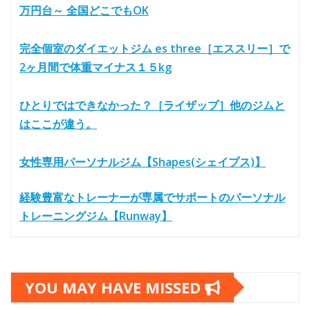
万円台～ 全国どこでもOK
完全個室のダイエットジム es three［エススリー］で
2ヶ月間で体重マイナス１５kg
ひとりではできなかった？［ライザップ］他のジムと
はここが違う。
女性専用パーソナルジム【Shapes(シェイプス)】
経験豊富なトレーナーが専属でサポートのパーソナル
トレーニングジム【Runway】
YOU MAY HAVE MISSED