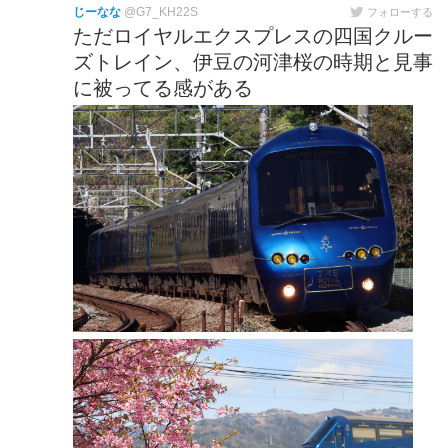
じーなな
@G7_KH22S
フォローする
ただロイヤルエクスプレスの四国クルー
ズトレイン、伊豆の河津桜の時期と見事
に被ってる感がある