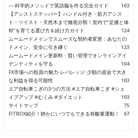
― 科学的メソッドで英語脳を作る完全ガイド
163
【アシストステッパー】ハンドル付き・筋力アシス
ト・ツイスト・天然木まで徹底分類！室内で“足腰と体
幹”を育てる選び方＆続け方ガイド
124
ムームードメインでスムーズな契約者変更：あなたの
ドメイン、安全に引き継ぐ
123
ムームードメイン更新料：賢い管理でオンラインアイ
デンティティを守る
104
FX市場への投資の魅力-レバレッジ: 少額の資金で大き
な利益を得る可能性
103
エア自転車こぎの3つの方法 #エア自転車こぎ #シェ
イプアップ #むくみ #ダイエット
103
サイトマップ
75
FITBOX紹介！静かにいつでもできる有酸素運動！
67