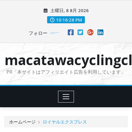
コ
土曜日, 8 8月 2026
ン
テ
10:16:30 PM
ン
フォロー
ツ
に
ス
macatawacyclingcl
キ
ッ
PR「本サイトはアフィリエイト広告を利用しています」
プ
ホームページ
ロイヤルエクスプレス