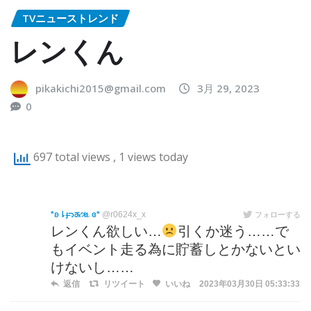
TVニューストレンド
レンくん
pikakichi2015@gmail.com
3月 29, 2023
0
697 total views
, 1 views today
*ʚ⇂ȷ̶ᘄᤊૠ ɞ*
@r0624x_x
フォローする
レンくん欲しい…
引くか迷う……で
もイベント走る為に貯蓄しとかないとい
けないし……
返信
リツイート
いいね
2023年03月30日 05:33:33