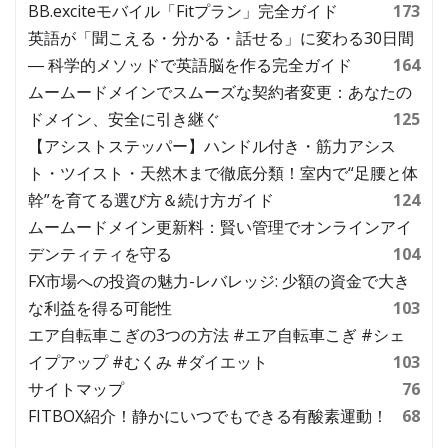
BB.exciteモバイル「Fitプラン」完全ガイド
173
英語が「聞こえる・分かる・話せる」に変わる30日間
― 科学的メソッドで英語脳を作る完全ガイド
164
ムームードメインでスムーズな契約者変更：あなたの
ドメイン、安全に引き継ぐ
125
【アシストステッパー】ハンドル付き・筋力アシス
ト・ツイスト・天然木まで徹底分類！室内で“足腰と体
幹”を育てる選び方＆続け方ガイド
124
ムームードメイン更新料：賢い管理でオンラインアイ
デンティティを守る
104
FX市場への投資の魅力-レバレッジ: 少額の資金で大き
な利益を得る可能性
103
エア自転車こぎの3つの方法 #エア自転車こぎ #シェ
イプアップ #むくみ #ダイエット
103
サイトマップ
76
FITBOX紹介！静かにいつでもできる有酸素運動！
68