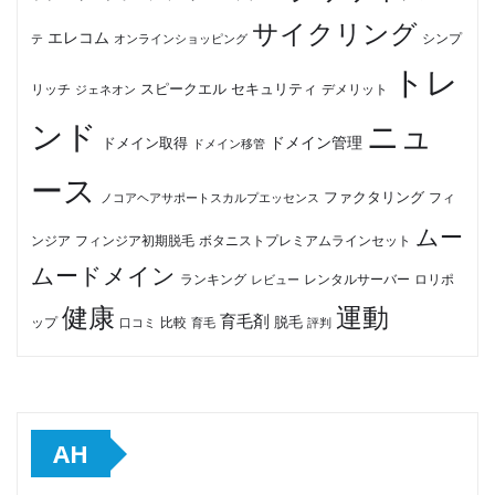
サイクリング
エレコム
テ
オンラインショッピング
シンプ
トレ
セキュリティ
スピークエル
デメリット
リッチ
ジェネオン
ンド
ニュ
ドメイン管理
ドメイン取得
ドメイン移管
ース
ファクタリング
ノコアヘアサポートスカルプエッセンス
フィ
ムー
フィンジア初期脱毛
ボタニストプレミアムラインセット
ンジア
ムードメイン
ロリポ
ランキング
レビュー
レンタルサーバー
健康
運動
育毛剤
脱毛
ップ
比較
口コミ
評判
育毛
AH