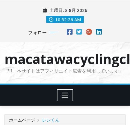
コ
土曜日, 8 8月 2026
ン
テ
10:52:27 AM
ン
フォロー
ツ
に
ス
macatawacyclingcl
キ
ッ
PR「本サイトはアフィリエイト広告を利用しています」
プ
ホームページ
レンくん