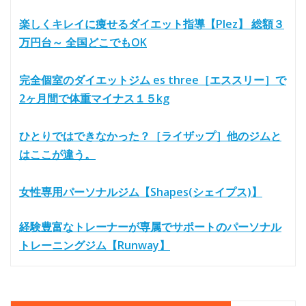
楽しくキレイに痩せるダイエット指導【Plez】 総額３
万円台～ 全国どこでもOK
完全個室のダイエットジム es three［エススリー］で
2ヶ月間で体重マイナス１５kg
ひとりではできなかった？［ライザップ］他のジムと
はここが違う。
女性専用パーソナルジム【Shapes(シェイプス)】
経験豊富なトレーナーが専属でサポートのパーソナル
トレーニングジム【Runway】