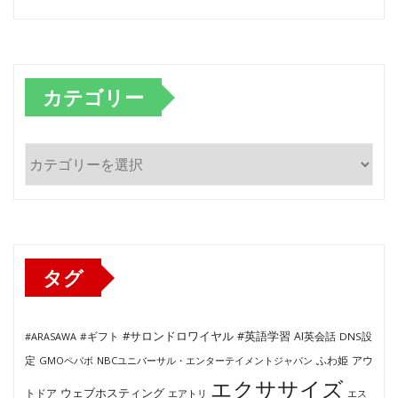
カテゴリー
カ
テ
ゴ
リ
ー
タグ
#サロンドロワイヤル
#英語学習
AI英会話
#ARASAWA
#ギフト
DNS設
ふわ姫
定
GMOペパボ
NBCユニバーサル・エンターテイメントジャパン
アウ
エクササイズ
ウェブホスティング
トドア
エアトリ
エス