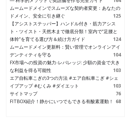
― 科学的メソッドで英語脳を作る完全ガイド
164
ムームードメインでスムーズな契約者変更：あなたの
ドメイン、安全に引き継ぐ
125
【アシストステッパー】ハンドル付き・筋力アシス
ト・ツイスト・天然木まで徹底分類！室内で“足腰と
体幹”を育てる選び方＆続け方ガイド
124
ムームードメイン更新料：賢い管理でオンラインアイ
デンティティを守る
104
FX市場への投資の魅力-レバレッジ: 少額の資金で大き
な利益を得る可能性
103
エア自転車こぎの3つの方法 #エア自転車こぎ #シェ
イプアップ #むくみ #ダイエット
103
サイトマップ
76
FITBOX紹介！静かにいつでもできる有酸素運動！
68