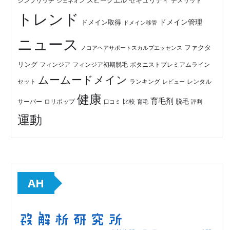
セキュリティ
スピークエル
デメリット
シンプリッチ
ジェネオン
トレンド
ドメイン管理
ドメイン取得
ドメイン移管
ニュース
ファクタ
ノコアヘアサポートスカルプエッセンス
リング
フィンジア初期脱毛
ボタニストプレミアムライン
フィンジア
ムームードメイン
セット
ランキング
レビュー
レンタル
健康
育毛剤
脱毛
ロリポップ
比較
サーバー
口コミ
評判
育毛
運動
AH