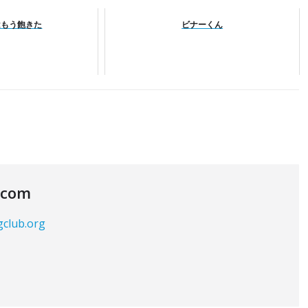
はもう飽きた
ビナーくん
.com
gclub.org