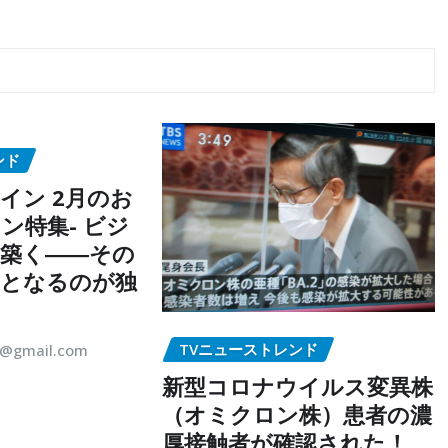
ンド
イン 2月のお
ン特集- ビジ
築く――その
点となるのが独
TVニューストレンド
5@gmail.com
新型コロナウイルス変異株
（オミクロン株）患者の濃
厚接触者が確認された！