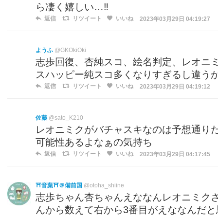
ら凄く嬉しい…‼︎
返信
リツイート
いいね
2023年03月29日 04:19:27
ようふ
@GKOkiOki
志歩回復、杏純スコ、絵名判定、レオニミ
スハッピー純スコ多くなりすぎるし違う
返信
リツイート
いいね
2023年03月29日 04:19:12
佐藤
@sato_K210
レオニミクがバチャスキなのは予想通り
可能性あるよなぁの気持ち
返信
リツイート
いいね
2023年03月29日 04:17:45
⛩音葉⛩＠備前国
@otoha_shiine
志歩ちゃん杏ちゃんえななんレオニミクさ
んから数えて右から3番目がえななんだと