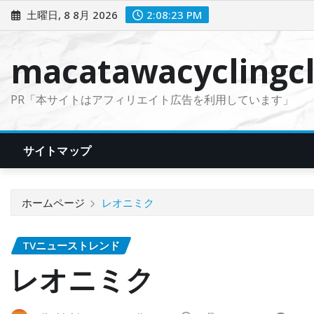
コ
土曜日, 8 8月 2026
2:08:25 PM
ン
テ
macatawacyclingcl
ン
ツ
PR「本サイトはアフィリエイト広告を利用しています」
に
ス
キ
サイトマップ
ッ
プ
ホームページ
レオニミク
TVニューストレンド
レオニミク