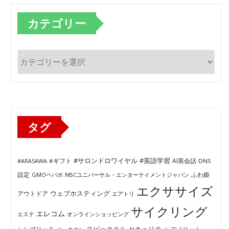
カテゴリー
カ
テ
ゴ
リ
ー
タグ
#サロンドロワイヤル
#英語学習
AI英会話
#ARASAWA
#ギフト
DNS
ふわ姫
設定
GMOペパボ
NBCユニバーサル・エンターテイメントジャパン
エクササイズ
ウェブホスティング
アウトドア
エアトリ
サイクリング
エレコム
エステ
オンラインショッピング