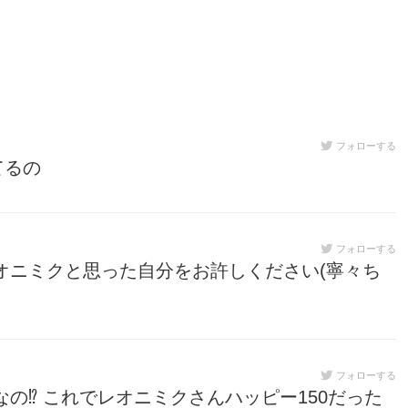
フォローする
てるの
フォローする
オニミクと思った自分をお許しください(寧々ち
フォローする
の⁉︎ これでレオニミクさんハッピー150だった