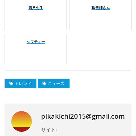
若八先生
珠代姉さん
シフティー
トレンド
ニュース
pikakichi2015@gmail.com
サイト: