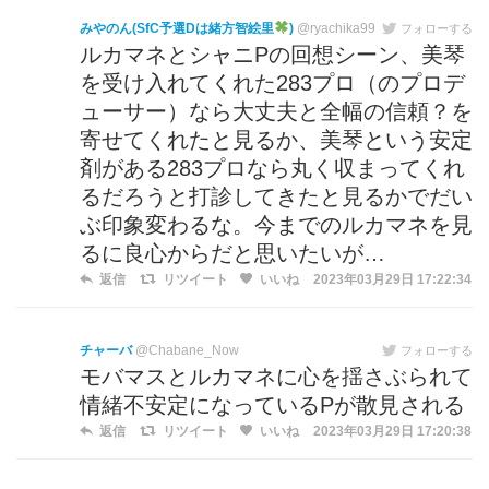
みやのん(SfC予選Dは緒方智絵里
)
@ryachika99
フォローする
ルカマネとシャニPの回想シーン、美琴
を受け入れてくれた283プロ（のプロデ
ューサー）なら大丈夫と全幅の信頼？を
寄せてくれたと見るか、美琴という安定
剤がある283プロなら丸く収まってくれ
るだろうと打診してきたと見るかでだい
ぶ印象変わるな。今までのルカマネを見
るに良心からだと思いたいが…
返信
リツイート
いいね
2023年03月29日 17:22:34
チャーバ
@Chabane_Now
フォローする
モバマスとルカマネに心を揺さぶられて
情緒不安定になっているPが散見される
返信
リツイート
いいね
2023年03月29日 17:20:38