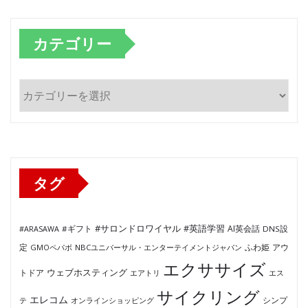
カテゴリー
カ
テ
ゴ
リ
ー
タグ
#サロンドロワイヤル
#英語学習
AI英会話
#ARASAWA
#ギフト
DNS設
ふわ姫
定
GMOペパボ
NBCユニバーサル・エンターテイメントジャパン
アウ
エクササイズ
ウェブホスティング
トドア
エアトリ
エス
サイクリング
エレコム
テ
オンラインショッピング
シンプ