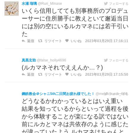
水瀬 瑠璃
@Ruri_Minase
フォローする
いくら信用してても別事務所のプロデュ
ーサーに住所勝手に教えといて邂逅当日
には別の空にいるルカマネには若干引い
た
返信
リツイート
いいね
2023年03月29日 17:16:11
真黒玄助
@false_holly4696
フォローする
(ルカマネそれでええんか…？)
返信
リツイート
いいね
2023年03月29日 17:15:50
鋼鉄教会＠シャニ5th二日間お疲れ様でした！
@metalchurch_666
フォローする
どうなるかわかっているとはいえ重い
結果を知っているからといって過程を後
から体験することが楽になる訳ではない
前にルカとマネは共依存のように感じた
が違っていたよう ルカマネはちゃんと