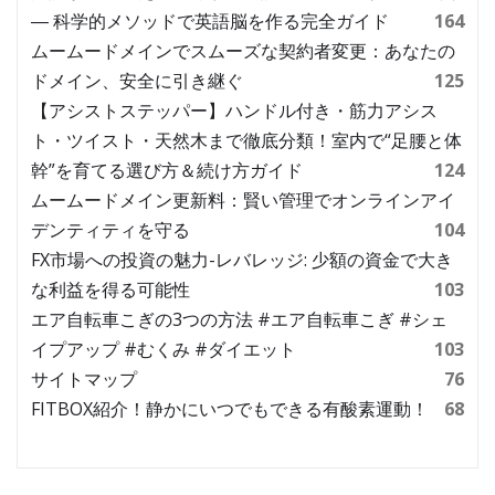
― 科学的メソッドで英語脳を作る完全ガイド
164
ムームードメインでスムーズな契約者変更：あなたの
ドメイン、安全に引き継ぐ
125
【アシストステッパー】ハンドル付き・筋力アシス
ト・ツイスト・天然木まで徹底分類！室内で“足腰と体
幹”を育てる選び方＆続け方ガイド
124
ムームードメイン更新料：賢い管理でオンラインアイ
デンティティを守る
104
FX市場への投資の魅力-レバレッジ: 少額の資金で大き
な利益を得る可能性
103
エア自転車こぎの3つの方法 #エア自転車こぎ #シェ
イプアップ #むくみ #ダイエット
103
サイトマップ
76
FITBOX紹介！静かにいつでもできる有酸素運動！
68