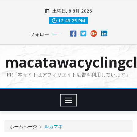
コ
土曜日, 8 8月 2026
ン
テ
12:49:26 PM
ン
フォロー
ツ
に
ス
macatawacyclingcl
キ
ッ
PR「本サイトはアフィリエイト広告を利用しています」
プ
ホームページ
ルカマネ