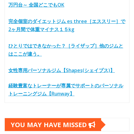
万円台～ 全国どこでもOK
完全個室のダイエットジム es three［エススリー］で
2ヶ月間で体重マイナス１５kg
ひとりではできなかった？［ライザップ］他のジムと
はここが違う。
女性専用パーソナルジム【Shapes(シェイプス)】
経験豊富なトレーナーが専属でサポートのパーソナル
トレーニングジム【Runway】
YOU MAY HAVE MISSED