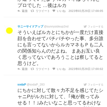
プロでした …後はルカ
返信
リツイート
いいね
2023年03月29日 17:08:05
サニーサイドアップ
@sunnysideup2nd
フォローする
そういえばルカとにちかが一度だけ直接
顔を合わせてバチバチやった事、多分誰
にも言ってないからルカマネもＰも二人
の関係知らんのだよね。 まあお互い良
く思ってないであろうことは察してると
思うけど。
返信
リツイート
いいね
2023年03月29日 17:00:02
sodaP
@sodaP_283
フォローする
にちかに対して散々力不足を感じてたシ
ャニPがルカに対して、｢俺が救ってみ
せる！！｣みたいなこと思ってるわけな