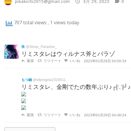
pikakichi2015@gmail.com
3月 29, 2023
0
707 total views
, 1 views today
朱
@Sleep_Paradise_
リミスタレはウィルナス斧とパラゾ
返信
リツイート
いいね
2023年03月29日 04:50:34
もつ鍋
@wtpmjgda2020611
リミスタレ、金剛でたの数年ぶり♪⁠┌⁠|⁠∵⁠|⁠┘⁠♪└⁠|⁠∵
返信
リツイート
いいね
2023年03月29日 04:48:24