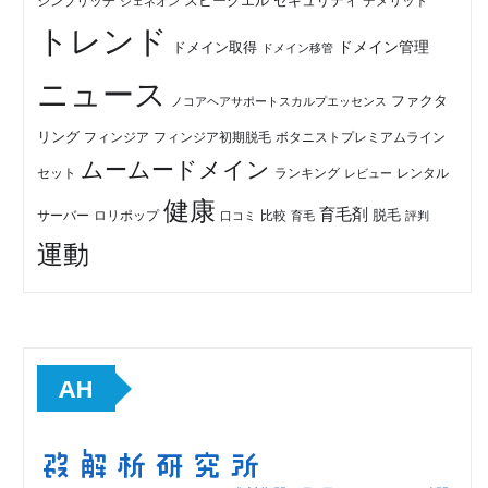
セキュリティ
スピークエル
デメリット
シンプリッチ
ジェネオン
トレンド
ドメイン管理
ドメイン取得
ドメイン移管
ニュース
ファクタ
ノコアヘアサポートスカルプエッセンス
リング
フィンジア初期脱毛
ボタニストプレミアムライン
フィンジア
ムームードメイン
セット
ランキング
レビュー
レンタル
健康
育毛剤
脱毛
ロリポップ
比較
サーバー
口コミ
評判
育毛
運動
AH