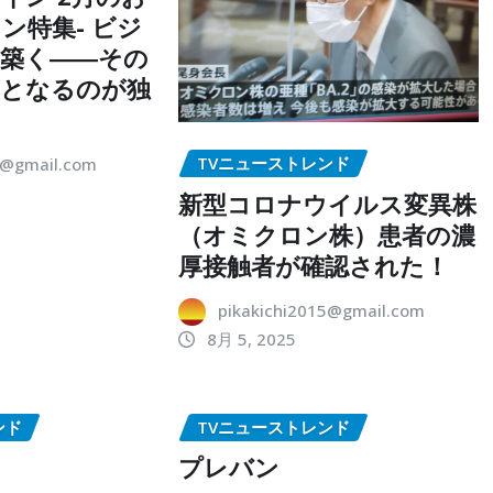
ン特集- ビジ
築く――その
点となるのが独
TVニューストレンド
5@gmail.com
新型コロナウイルス変異株
（オミクロン株）患者の濃
厚接触者が確認された！
pikakichi2015@gmail.com
8月 5, 2025
ンド
TVニューストレンド
プレバン