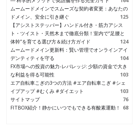
― 科学的メソッドで英語脳を作る完全ガイド
164
ムームードメインでスムーズな契約者変更：あなたの
ドメイン、安全に引き継ぐ
125
【アシストステッパー】ハンドル付き・筋力アシス
ト・ツイスト・天然木まで徹底分類！室内で“足腰と
体幹”を育てる選び方＆続け方ガイド
124
ムームードメイン更新料：賢い管理でオンラインアイ
デンティティを守る
104
FX市場への投資の魅力-レバレッジ: 少額の資金で大き
な利益を得る可能性
103
エア自転車こぎの3つの方法 #エア自転車こぎ #シェ
イプアップ #むくみ #ダイエット
103
サイトマップ
76
FITBOX紹介！静かにいつでもできる有酸素運動！
68