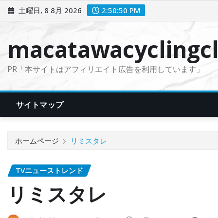
コ
土曜日, 8 8月 2026
2:50:51 PM
ン
テ
macatawacyclingcl
ン
ツ
PR「本サイトはアフィリエイト広告を利用しています」
に
ス
キ
サイトマップ
ッ
プ
ホームページ
リミスタレ
TVニューストレンド
リミスタレ