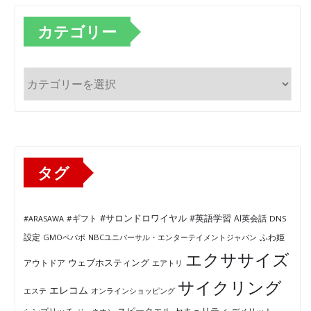
カテゴリー
カ
テ
ゴ
リ
ー
タグ
#サロンドロワイヤル
#英語学習
AI英会話
#ARASAWA
#ギフト
DNS
ふわ姫
設定
GMOペパボ
NBCユニバーサル・エンターテイメントジャパン
エクササイズ
ウェブホスティング
アウトドア
エアトリ
サイクリング
エレコム
エステ
オンラインショッピング