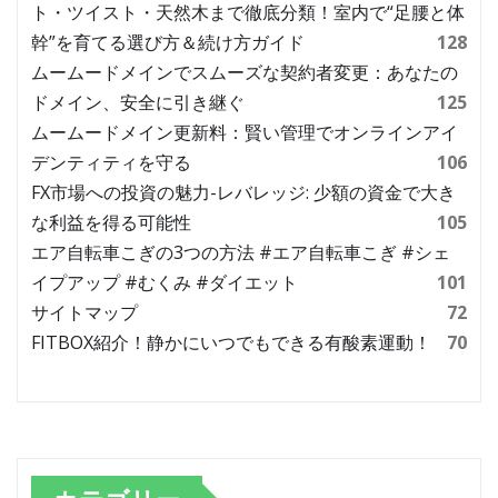
ト・ツイスト・天然木まで徹底分類！室内で“足腰と体
幹”を育てる選び方＆続け方ガイド
128
ムームードメインでスムーズな契約者変更：あなたの
ドメイン、安全に引き継ぐ
125
ムームードメイン更新料：賢い管理でオンラインアイ
デンティティを守る
106
FX市場への投資の魅力-レバレッジ: 少額の資金で大き
な利益を得る可能性
105
エア自転車こぎの3つの方法 #エア自転車こぎ #シェ
イプアップ #むくみ #ダイエット
101
サイトマップ
72
FITBOX紹介！静かにいつでもできる有酸素運動！
70