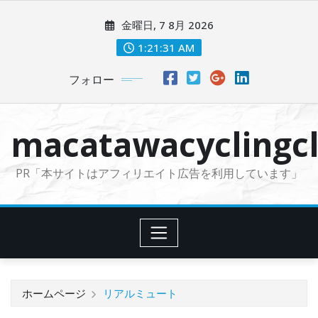
コ
金曜日, 7 8月 2026
ン
テ
1:21:33 AM
ン
フォロー
ツ
に
ス
macatawacyclingcl
キ
ッ
PR「本サイトはアフィリエイト広告を利用しています」
プ
ホームページ
リアルミュート