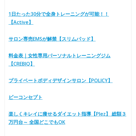
1日たった30分で全身トレーニングが可能！！
【Active】
サロン専売EMSが解禁【スリムパッド】
料金表｜女性専用パーソナルトレーニングジム
【CREBIQ】
プライベートボディデザインサロン【POLICY】
ビーコンセプト
楽しくキレイに痩せるダイエット指導【Plez】 総額３
万円台～ 全国どこでもOK