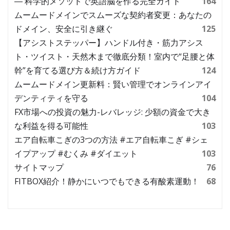
― 科学的メソッドで英語脳を作る完全ガイド
164
ムームードメインでスムーズな契約者変更：あなたの
ドメイン、安全に引き継ぐ
125
【アシストステッパー】ハンドル付き・筋力アシス
ト・ツイスト・天然木まで徹底分類！室内で“足腰と体
幹”を育てる選び方＆続け方ガイド
124
ムームードメイン更新料：賢い管理でオンラインアイ
デンティティを守る
104
FX市場への投資の魅力-レバレッジ: 少額の資金で大き
な利益を得る可能性
103
エア自転車こぎの3つの方法 #エア自転車こぎ #シェ
イプアップ #むくみ #ダイエット
103
サイトマップ
76
FITBOX紹介！静かにいつでもできる有酸素運動！
68