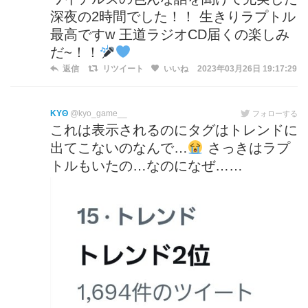
深夜の2時間でした！！ 生きりラプトル
最高ですw 王道ラジオCD届くの楽しみ
だ~！！
返信
リツイート
いいね
2023年03月26日 19:17:29
ΚΥΘ
@kyo_game__
フォローする
これは表示されるのにタグはトレンドに
出てこないのなんで…
さっきはラプ
トルもいたの…なのになぜ……