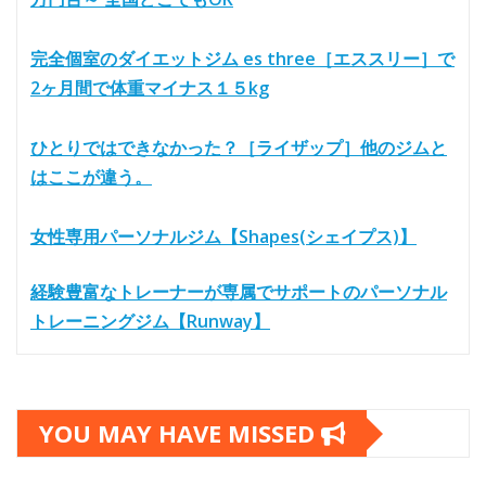
完全個室のダイエットジム es three［エススリー］で
2ヶ月間で体重マイナス１５kg
ひとりではできなかった？［ライザップ］他のジムと
はここが違う。
女性専用パーソナルジム【Shapes(シェイプス)】
経験豊富なトレーナーが専属でサポートのパーソナル
トレーニングジム【Runway】
YOU MAY HAVE MISSED