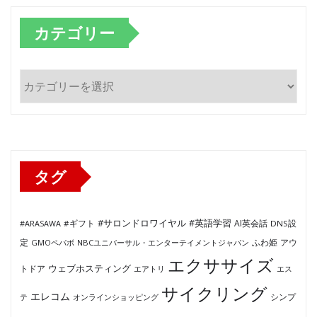
カテゴリー
カ
テ
ゴ
リ
ー
タグ
#サロンドロワイヤル
#英語学習
AI英会話
#ARASAWA
#ギフト
DNS設
ふわ姫
定
GMOペパボ
NBCユニバーサル・エンターテイメントジャパン
アウ
エクササイズ
ウェブホスティング
トドア
エアトリ
エス
サイクリング
エレコム
テ
オンラインショッピング
シンプ