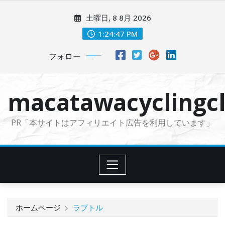
コ
土曜日, 8 8月 2026
ン
テ
1:24:48 PM
ン
フォロー
ツ
に
ス
macatawacyclingcl
キ
ッ
PR「本サイトはアフィリエイト広告を利用しています」
プ
ホームページ
ラプトル