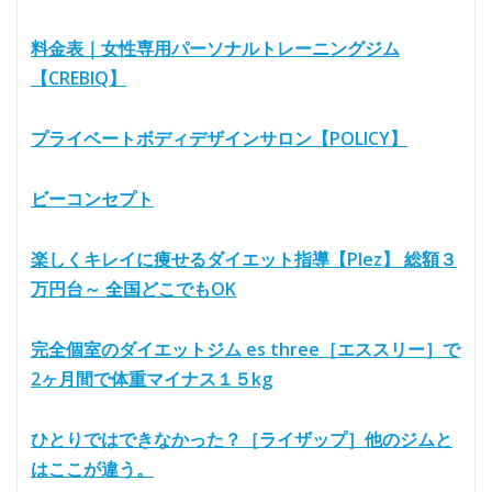
料金表｜女性専用パーソナルトレーニングジム
【CREBIQ】
プライベートボディデザインサロン【POLICY】
ビーコンセプト
楽しくキレイに痩せるダイエット指導【Plez】 総額３
万円台～ 全国どこでもOK
完全個室のダイエットジム es three［エススリー］で
2ヶ月間で体重マイナス１５kg
ひとりではできなかった？［ライザップ］他のジムと
はここが違う。