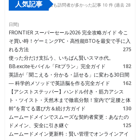
人気記事
最も訪問者が多かった記事 10 件 (過去 28
日間)
FRONTIER スーパーセール2026 完全攻略ガイド 今こ
そ買い時！ゲーミングPC・高性能BTOを最安で手に入
れる方法
275
使った分だけ支払う、いちばん賢いスマホ代。
BB.exciteモバイル「Fitプラン」完全ガイド
182
英語が「聞こえる・分かる・話せる」に変わる30日間
― 科学的メソッドで英語脳を作る完全ガイド
162
【アシストステッパー】ハンドル付き・筋力アシス
ト・ツイスト・天然木まで徹底分類！室内で“足腰と体
幹”を育てる選び方＆続け方ガイド
130
ムームードメインでスムーズな契約者変更：あなたの
ドメイン、安全に引き継ぐ
125
ムームードメイン更新料：賢い管理でオンラインアイ