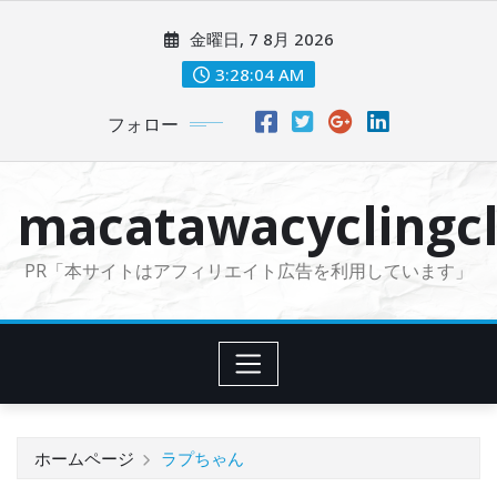
コ
金曜日, 7 8月 2026
ン
テ
3:28:05 AM
ン
フォロー
ツ
に
ス
macatawacyclingcl
キ
ッ
PR「本サイトはアフィリエイト広告を利用しています」
プ
ホームページ
ラプちゃん