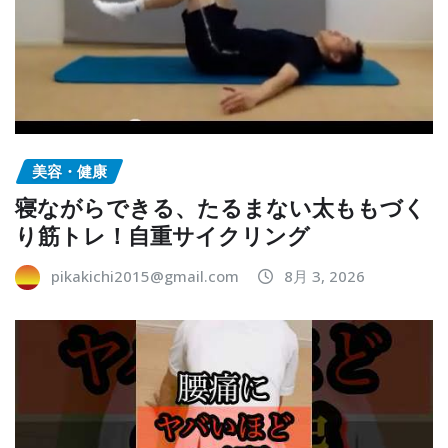
美容・健康
寝ながらできる、たるまない太ももづく
り筋トレ！自重サイクリング
pikakichi2015@gmail.com
8月 3, 2026