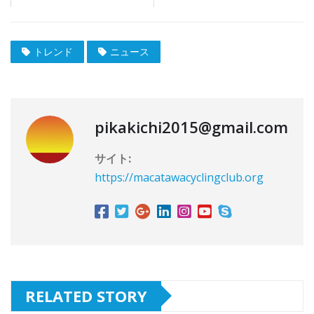
トレンド
ニュース
pikakichi2015@gmail.com
サイト:
https://macatawacyclingclub.org
RELATED STORY