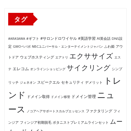
リ
ー
タグ
#サロンドロワイヤル
#英語学習
AI英会話
#ARASAWA
#ギフト
DNS設
ふわ姫
定
GMOペパボ
NBCユニバーサル・エンターテイメントジャパン
アウ
エクササイズ
ウェブホスティング
トドア
エアトリ
エス
サイクリング
エレコム
テ
オンラインショッピング
シンプ
トレ
セキュリティ
スピークエル
デメリット
リッチ
ジェネオン
ンド
ニュ
ドメイン管理
ドメイン取得
ドメイン移管
ース
ファクタリング
ノコアヘアサポートスカルプエッセンス
フィ
ムー
フィンジア初期脱毛
ボタニストプレミアムラインセット
ンジア