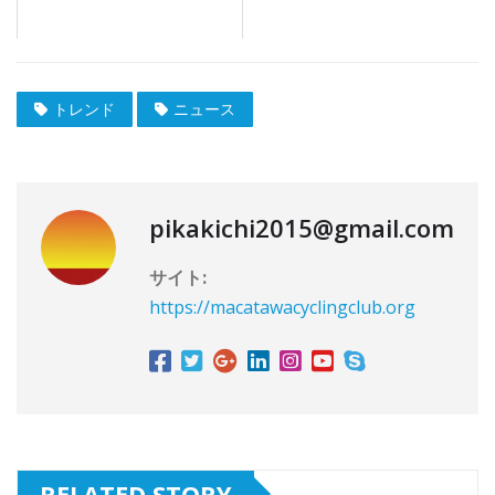
トレンド
ニュース
pikakichi2015@gmail.com
サイト:
https://macatawacyclingclub.org
RELATED STORY