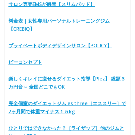
サロン専売EMSが解禁【スリムパッド】
料金表｜女性専用パーソナルトレーニングジム
【CREBIQ】
プライベートボディデザインサロン【POLICY】
ビーコンセプト
楽しくキレイに痩せるダイエット指導【Plez】 総額３
万円台～ 全国どこでもOK
完全個室のダイエットジム es three［エススリー］で
2ヶ月間で体重マイナス１５kg
ひとりではできなかった？［ライザップ］他のジムと