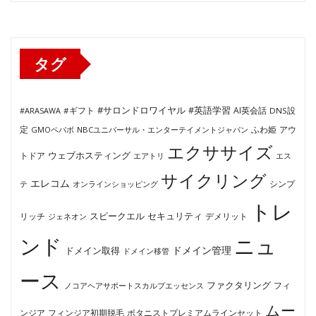
ゴ
リ
ー
タグ
#サロンドロワイヤル
#英語学習
AI英会話
#ARASAWA
#ギフト
DNS設
ふわ姫
定
GMOペパボ
NBCユニバーサル・エンターテイメントジャパン
アウ
エクササイズ
ウェブホスティング
トドア
エアトリ
エス
サイクリング
エレコム
テ
オンラインショッピング
シンプ
トレ
セキュリティ
スピークエル
デメリット
リッチ
ジェネオン
ンド
ニュ
ドメイン管理
ドメイン取得
ドメイン移管
ース
ファクタリング
ノコアヘアサポートスカルプエッセンス
フィ
ムー
フィンジア初期脱毛
ボタニストプレミアムラインセット
ンジア