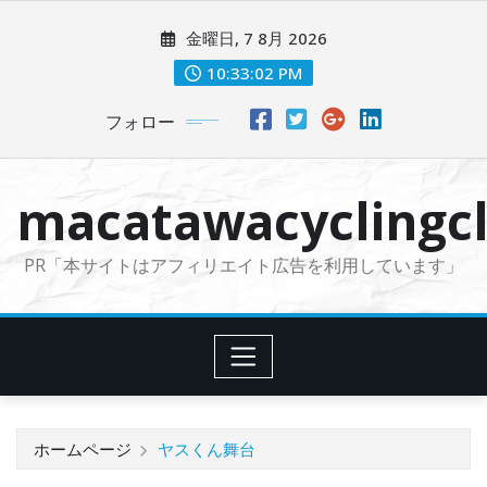
コ
金曜日, 7 8月 2026
ン
テ
10:33:03 PM
ン
フォロー
ツ
に
ス
macatawacyclingcl
キ
ッ
PR「本サイトはアフィリエイト広告を利用しています」
プ
ホームページ
ヤスくん舞台