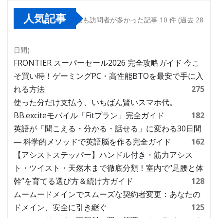
人気記事
最も訪問者が多かった記事 10 件 (過去 28
日間)
FRONTIER スーパーセール2026 完全攻略ガイド 今こ
そ買い時！ゲーミングPC・高性能BTOを最安で手に入
れる方法
275
使った分だけ支払う、いちばん賢いスマホ代。
BB.exciteモバイル「Fitプラン」完全ガイド
182
英語が「聞こえる・分かる・話せる」に変わる30日間
― 科学的メソッドで英語脳を作る完全ガイド
162
【アシストステッパー】ハンドル付き・筋力アシス
ト・ツイスト・天然木まで徹底分類！室内で“足腰と体
幹”を育てる選び方＆続け方ガイド
128
ムームードメインでスムーズな契約者変更：あなたの
ドメイン、安全に引き継ぐ
125