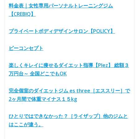
料金表｜女性専用パーソナルトレーニングジム
【CREBIQ】
プライベートボディデザインサロン【POLICY】
ビーコンセプト
楽しくキレイに痩せるダイエット指導【Plez】 総額３
万円台～ 全国どこでもOK
完全個室のダイエットジム es three［エススリー］で
2ヶ月間で体重マイナス１５kg
ひとりではできなかった？［ライザップ］他のジムと
はここが違う。