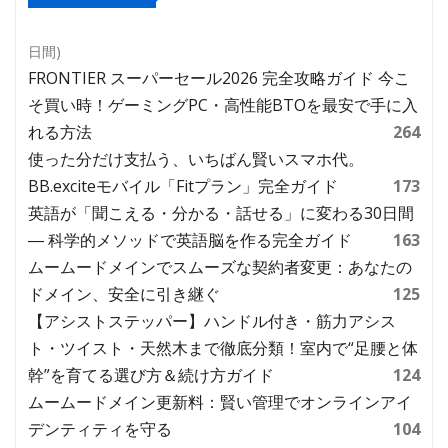
日間)
FRONTIER スーパーセール2026 完全攻略ガイド 今こ
そ買い時！ゲーミングPC・高性能BTOを最安で手に入
れる方法
264
使った分だけ支払う、いちばん賢いスマホ代。
BB.exciteモバイル「Fitプラン」完全ガイド
173
英語が「聞こえる・分かる・話せる」に変わる30日間
― 科学的メソッドで英語脳を作る完全ガイド
163
ムームードメインでスムーズな契約者変更：あなたの
ドメイン、安全に引き継ぐ
125
【アシストステッパー】ハンドル付き・筋力アシス
ト・ツイスト・天然木まで徹底分類！室内で“足腰と体
幹”を育てる選び方＆続け方ガイド
124
ムームードメイン更新料：賢い管理でオンラインアイ
デンティティを守る
104