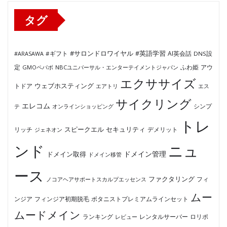
ー
タグ
#サロンドロワイヤル
#英語学習
AI英会話
#ARASAWA
#ギフト
DNS設
ふわ姫
定
GMOペパボ
NBCユニバーサル・エンターテイメントジャパン
アウ
エクササイズ
ウェブホスティング
トドア
エアトリ
エス
サイクリング
エレコム
テ
オンラインショッピング
シンプ
トレ
セキュリティ
スピークエル
デメリット
リッチ
ジェネオン
ンド
ニュ
ドメイン管理
ドメイン取得
ドメイン移管
ース
ファクタリング
ノコアヘアサポートスカルプエッセンス
フィ
ムー
フィンジア初期脱毛
ボタニストプレミアムラインセット
ンジア
ムードメイン
ロリポ
ランキング
レビュー
レンタルサーバー