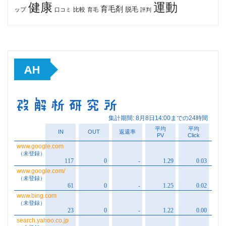
健康
運動
育毛剤
脱毛
ップ
比較
口コミ
評判
育毛
AH