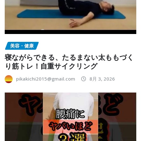
美容・健康
寝ながらできる、たるまない太ももづく
り筋トレ！自重サイクリング
pikakichi2015@gmail.com
8月 3, 2026