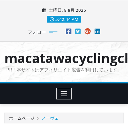
コ
土曜日, 8 8月 2026
ン
テ
5:42:45 AM
ン
フォロー
ツ
に
ス
macatawacyclingcl
キ
ッ
PR「本サイトはアフィリエイト広告を利用しています」
プ
ホームページ
メーヴェ