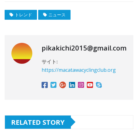
トレンド
ニュース
pikakichi2015@gmail.com
サイト:
https://macatawacyclingclub.org
RELATED STORY