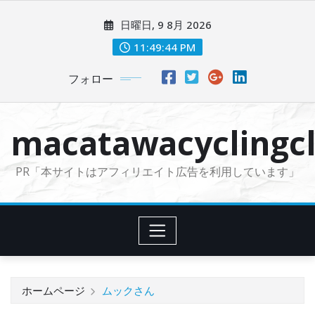
コ
日曜日, 9 8月 2026
ン
テ
11:49:46 PM
ン
フォロー
ツ
に
ス
macatawacyclingcl
キ
ッ
PR「本サイトはアフィリエイト広告を利用しています」
プ
ホームページ
ムックさん