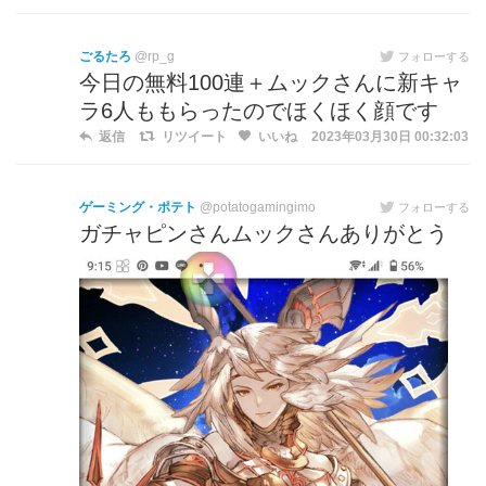
ごるたろ
@rp_g
フォローする
今日の無料100連＋ムックさんに新キャ
ラ6人ももらったのでほくほく顔です
返信
リツイート
いいね
2023年03月30日 00:32:03
ゲーミング・ポテト
@potatogamingimo
フォローする
ガチャピンさんムックさんありがとう