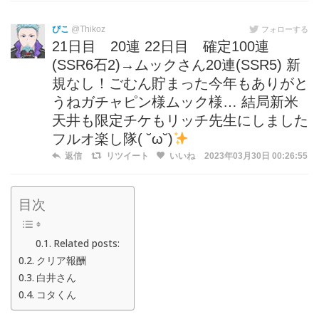
ぴこ
@Thikoz
フォローする
21日目 20連 22日目 確定100連
(SSR6石2)→ムックさん20連(SSR5) 新
規なし！ごむん貯まった今年もありがと
うねガチャピン様ムック様… 結局新米
天井も限定チケもリッチ先生にしました
フルオ楽し隊( ˘ω˘)
返信
リツイート
いいね
2023年03月30日 00:26:55
目次
Related posts:
クリア報酬
白井さん
コタくん