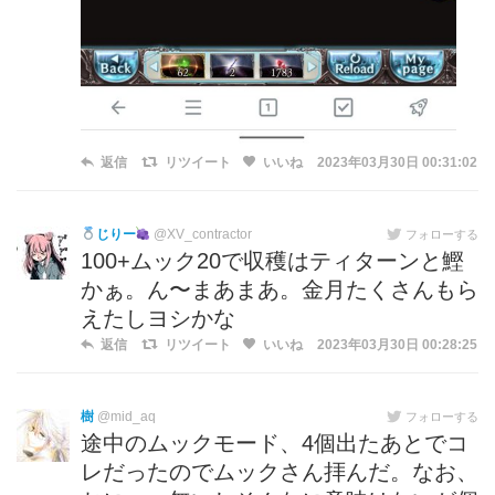
返信
リツイート
いいね
2023年03月30日 00:31:02
じりー
@XV_contractor
フォローする
100+ムック20で収穫はティターンと鰹
かぁ。ん〜まあまあ。金月たくさんもら
えたしヨシかな
返信
リツイート
いいね
2023年03月30日 00:28:25
樹
@mid_aq
フォローする
途中のムックモード、4個出たあとでコ
レだったのでムックさん拝んだ。なお、