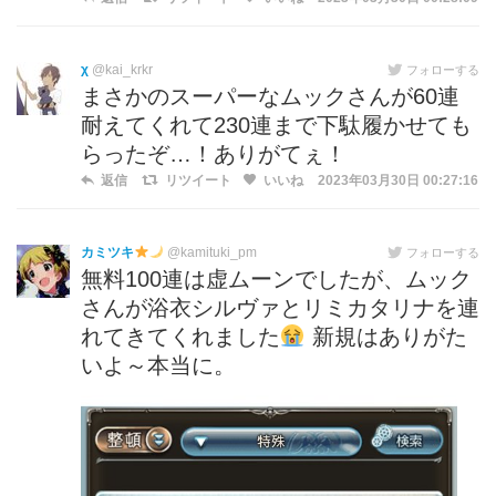
χ
@kai_krkr
フォローする
まさかのスーパーなムックさんが60連
耐えてくれて230連まで下駄履かせても
らったぞ…！ありがてぇ！
返信
リツイート
いいね
2023年03月30日 00:27:16
カミツキ
@kamituki_pm
フォローする
無料100連は虚ムーンでしたが、ムック
さんが浴衣シルヴァとリミカタリナを連
れてきてくれました
新規はありがた
いよ～本当に。