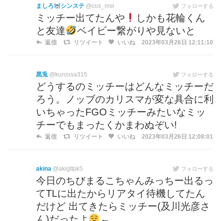
ましろ
シンステ
@cos_msr
フォローする
ミッチー出てたんや
しかも花輪くん
と友達
ベイビー繋がりや見ないと
返信
リツイート
いいね
2023年03月26日 12:11:10
黒兎
@kurousa315
フォローする
どうするのミッチーはどんなミッチーだ
ろう。ノッブのカリスマが変な具合に利
いちゃったFGOミッチーみたいなミッ
チーでもまったくかまわぬぞい!
返信
リツイート
いいね
2023年03月26日 12:08:01
akina
@akigttpk5
フォローする
今日のちびまるこちゃんみっちー出るっ
てTLに出たからリアタイ待機してたん
だけど 出てきたらミッチー(及川光彦さ
ん)だったよ
←