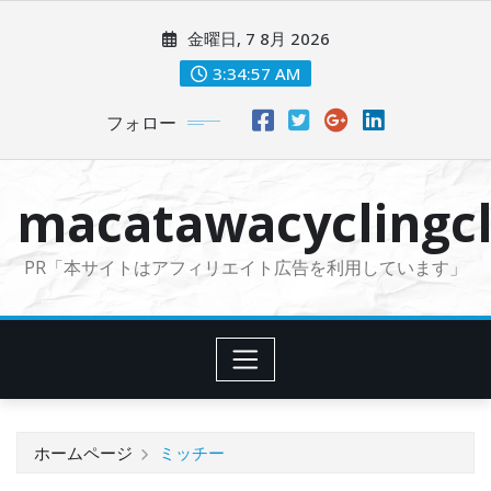
コ
金曜日, 7 8月 2026
ン
テ
3:34:58 AM
ン
フォロー
ツ
に
ス
macatawacyclingcl
キ
ッ
PR「本サイトはアフィリエイト広告を利用しています」
プ
ホームページ
ミッチー