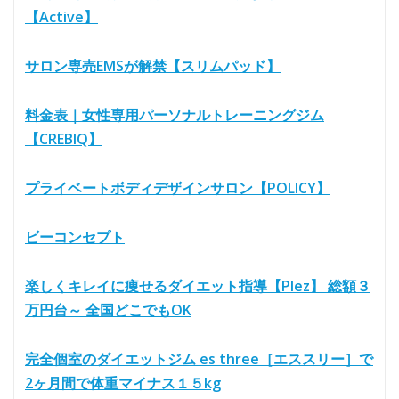
【Active】
サロン専売EMSが解禁【スリムパッド】
料金表｜女性専用パーソナルトレーニングジム
【CREBIQ】
プライベートボディデザインサロン【POLICY】
ビーコンセプト
楽しくキレイに痩せるダイエット指導【Plez】 総額３
万円台～ 全国どこでもOK
完全個室のダイエットジム es three［エススリー］で
2ヶ月間で体重マイナス１５kg