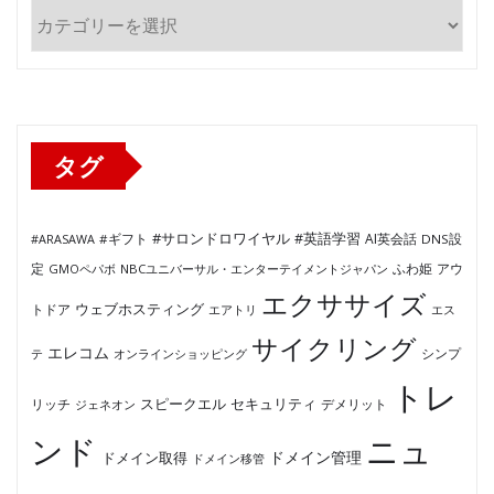
カ
テ
ゴ
リ
ー
タグ
#サロンドロワイヤル
#英語学習
AI英会話
#ARASAWA
#ギフト
DNS設
ふわ姫
定
GMOペパボ
NBCユニバーサル・エンターテイメントジャパン
アウ
エクササイズ
ウェブホスティング
トドア
エアトリ
エス
サイクリング
エレコム
テ
オンラインショッピング
シンプ
トレ
セキュリティ
スピークエル
デメリット
リッチ
ジェネオン
ンド
ニュ
ドメイン管理
ドメイン取得
ドメイン移管