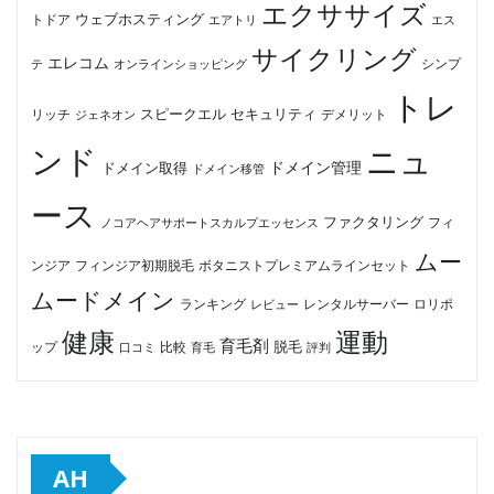
エクササイズ
ウェブホスティング
トドア
エアトリ
エス
サイクリング
エレコム
テ
オンラインショッピング
シンプ
トレ
セキュリティ
スピークエル
デメリット
リッチ
ジェネオン
ンド
ニュ
ドメイン管理
ドメイン取得
ドメイン移管
ース
ファクタリング
ノコアヘアサポートスカルプエッセンス
フィ
ムー
フィンジア初期脱毛
ボタニストプレミアムラインセット
ンジア
ムードメイン
ロリポ
ランキング
レビュー
レンタルサーバー
健康
運動
育毛剤
脱毛
ップ
比較
口コミ
評判
育毛
AH