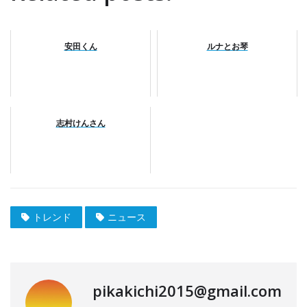
安田くん
ルナとお琴
志村けんさん
トレンド
ニュース
pikakichi2015@gmail.com