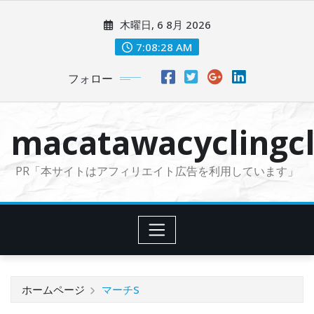
コ
木曜日, 6 8月 2026
ン
テ
7:08:30 AM
ン
フォロー
ツ
に
ス
macatawacyclingcl
キ
ッ
PR「本サイトはアフィリエイト広告を利用しています」
プ
ホームページ
マーチS