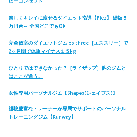
ビーコンセプト
楽しくキレイに痩せるダイエット指導【Plez】 総額３
万円台～ 全国どこでもOK
完全個室のダイエットジム es three［エススリー］で
2ヶ月間で体重マイナス１５kg
ひとりではできなかった？［ライザップ］他のジムと
はここが違う。
女性専用パーソナルジム【Shapes(シェイプス)】
経験豊富なトレーナーが専属でサポートのパーソナル
トレーニングジム【Runway】