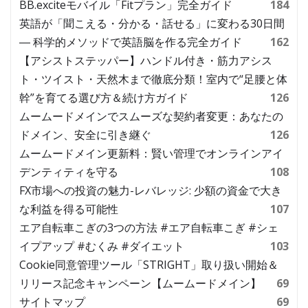
BB.exciteモバイル「Fitプラン」完全ガイド
184
英語が「聞こえる・分かる・話せる」に変わる30日間
― 科学的メソッドで英語脳を作る完全ガイド
162
【アシストステッパー】ハンドル付き・筋力アシス
ト・ツイスト・天然木まで徹底分類！室内で“足腰と体
幹”を育てる選び方＆続け方ガイド
126
ムームードメインでスムーズな契約者変更：あなたの
ドメイン、安全に引き継ぐ
126
ムームードメイン更新料：賢い管理でオンラインアイ
デンティティを守る
108
FX市場への投資の魅力-レバレッジ: 少額の資金で大き
な利益を得る可能性
107
エア自転車こぎの3つの方法 #エア自転車こぎ #シェ
イプアップ #むくみ #ダイエット
103
Cookie同意管理ツール「STRIGHT」取り扱い開始＆
リリース記念キャンペーン【ムームードメイン】
69
サイトマップ
69