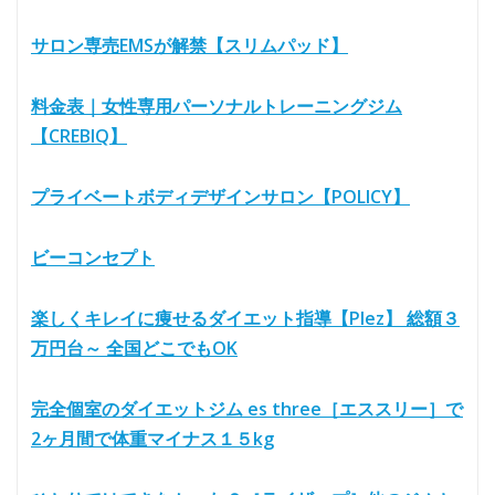
サロン専売EMSが解禁【スリムパッド】
料金表｜女性専用パーソナルトレーニングジム
【CREBIQ】
プライベートボディデザインサロン【POLICY】
ビーコンセプト
楽しくキレイに痩せるダイエット指導【Plez】 総額３
万円台～ 全国どこでもOK
完全個室のダイエットジム es three［エススリー］で
2ヶ月間で体重マイナス１５kg