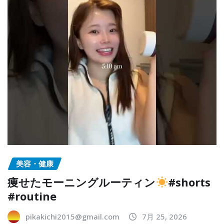
美容・健康
痩せたモーニングルーティン
#shorts
#routine
pikakichi2015@gmail.com
7月 25, 2026