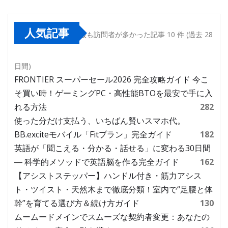
人気記事
最も訪問者が多かった記事 10 件 (過去 28
日間)
FRONTIER スーパーセール2026 完全攻略ガイド 今こ
そ買い時！ゲーミングPC・高性能BTOを最安で手に入
れる方法
282
使った分だけ支払う、いちばん賢いスマホ代。
BB.exciteモバイル「Fitプラン」完全ガイド
182
英語が「聞こえる・分かる・話せる」に変わる30日間
― 科学的メソッドで英語脳を作る完全ガイド
162
【アシストステッパー】ハンドル付き・筋力アシス
ト・ツイスト・天然木まで徹底分類！室内で“足腰と体
幹”を育てる選び方＆続け方ガイド
130
ムームードメインでスムーズな契約者変更：あなたの