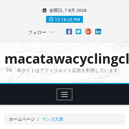
コ
金曜日, 7 8月 2026
ン
テ
12:16:26 PM
ン
フォロー
ツ
に
ス
macatawacyclingcl
キ
ッ
PR「本サイトはアフィリエイト広告を利用しています」
プ
ホームページ
マンガ大賞