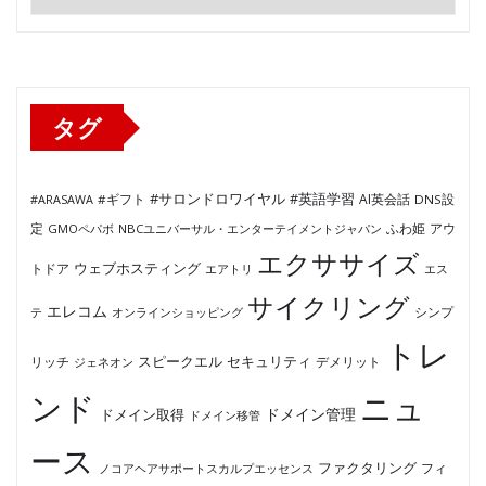
テ
ゴ
リ
ー
タグ
#サロンドロワイヤル
#英語学習
AI英会話
#ARASAWA
#ギフト
DNS設
ふわ姫
定
GMOペパボ
NBCユニバーサル・エンターテイメントジャパン
アウ
エクササイズ
ウェブホスティング
トドア
エアトリ
エス
サイクリング
エレコム
テ
オンラインショッピング
シンプ
トレ
セキュリティ
スピークエル
デメリット
リッチ
ジェネオン
ンド
ニュ
ドメイン管理
ドメイン取得
ドメイン移管
ース
ファクタリング
ノコアヘアサポートスカルプエッセンス
フィ