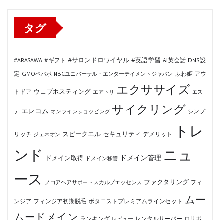
ー
タグ
#サロンドロワイヤル
#英語学習
AI英会話
#ARASAWA
#ギフト
DNS設
ふわ姫
定
GMOペパボ
NBCユニバーサル・エンターテイメントジャパン
アウ
エクササイズ
ウェブホスティング
トドア
エアトリ
エス
サイクリング
エレコム
テ
オンラインショッピング
シンプ
トレ
セキュリティ
スピークエル
デメリット
リッチ
ジェネオン
ンド
ニュ
ドメイン管理
ドメイン取得
ドメイン移管
ース
ファクタリング
ノコアヘアサポートスカルプエッセンス
フィ
ムー
フィンジア初期脱毛
ボタニストプレミアムラインセット
ンジア
ムードメイン
ロリポ
ランキング
レビュー
レンタルサーバー