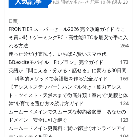
人気記事
最も訪問者が多かった記事 10 件 (過去 28
日間)
FRONTIER スーパーセール2026 完全攻略ガイド 今こ
そ買い時！ゲーミングPC・高性能BTOを最安で手に入
れる方法
264
使った分だけ支払う、いちばん賢いスマホ代。
BB.exciteモバイル「Fitプラン」完全ガイド
173
英語が「聞こえる・分かる・話せる」に変わる30日間
― 科学的メソッドで英語脳を作る完全ガイド
163
【アシストステッパー】ハンドル付き・筋力アシス
ト・ツイスト・天然木まで徹底分類！室内で“足腰と体
幹”を育てる選び方＆続け方ガイド
124
ムームードメインでスムーズな契約者変更：あなたの
ドメイン、安全に引き継ぐ
123
ムームードメイン更新料：賢い管理でオンラインアイ
デンティティを守る
104