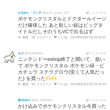
ひるめし・ランチ
@lunch_goma_539
フォローする
ポケモンクリスタルとドクタールイージ
だけ確保した あと欲しい奴はビッグタ
イトルだしそのうちVCで出るはず
返信
リツイート
いいね
2023年03月27日 20:45:21
もけ
@DonkBetted
フォローする
ニンテンドーeshop終了と聞いて、急い
で ポケモンクリスタル ポケモン緑・ピ
カチュウ ステラグロウ(安くて人気だっ
た) を買った
返信
リツイート
いいね
2023年03月27日 20:35:54
碌-RokU-
@HA_ReBONe
フォローする
かけ込みでポケモンクリスタル今買った