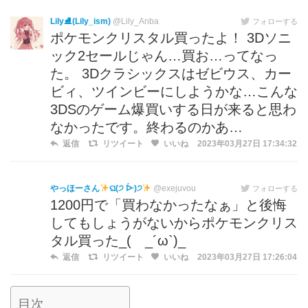
Lily⛸(Lily_ism)
@Lily_Anba
フォローする
ポケモンクリスタル買ったよ！ 3Dソニ
ック2セールじゃん…買お…ってなっ
た。 3Dクラシックスはゼビウス、カー
ビィ、ツインビーにしようかな…こんな
3DSのゲーム爆買いする日が来ると思わ
なかったです。終わるのかあ…
返信
リツイート
いいね
2023年03月27日 17:34:32
やっほーさん
ଘ(੭ ᐕ)੭
@exejuvou
フォローする
1200円で「買わなかったなぁ」と後悔
してもしょうがないからポケモンクリス
タル買った_( _´ω`)_
返信
リツイート
いいね
2023年03月27日 17:26:04
目次