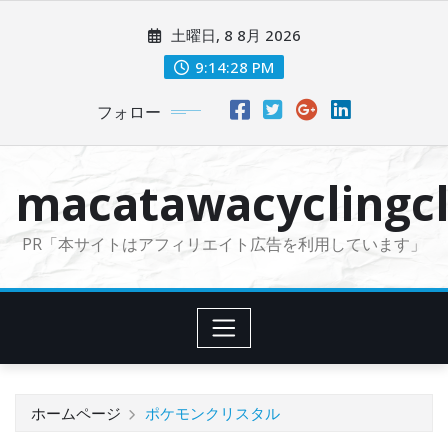
コ
土曜日, 8 8月 2026
ン
テ
9:14:29 PM
ン
フォロー
ツ
に
ス
macatawacyclingcl
キ
ッ
PR「本サイトはアフィリエイト広告を利用しています」
プ
ホームページ
ポケモンクリスタル