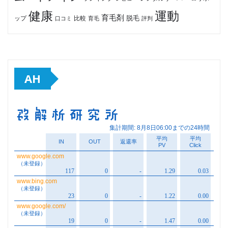
健康
運動
育毛剤
脱毛
ップ
比較
口コミ
評判
育毛
AH