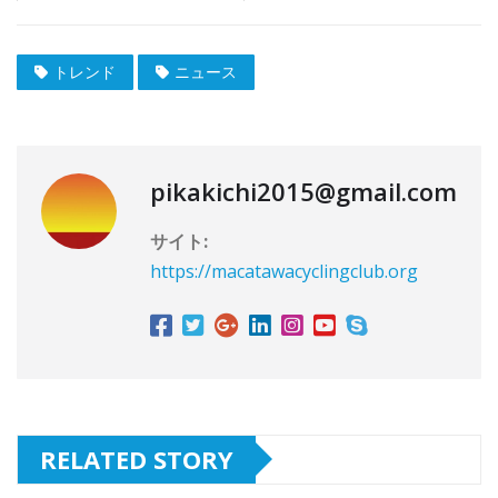
トレンド
ニュース
pikakichi2015@gmail.com
サイト:
https://macatawacyclingclub.org
RELATED STORY