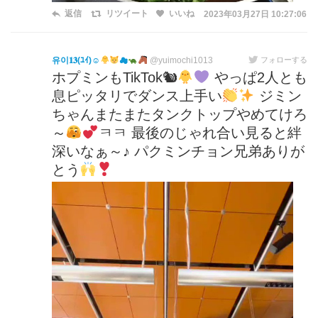
返信
リツイート
いいね
2023年03月27日 10:27:06
유이𝟏𝟑(ﾕｲ)☺︎
☁
@yuimochi1013
フォローする
ホプミンもTikTok🐿
やっぱ2人とも
息ピッタリでダンス上手い
ジミン
ちゃんまたまたタンクトップやめてけろ
～
ㅋㅋ 最後のじゃれ合い見ると絆
深いなぁ～♪ パクミンチョン兄弟ありが
とう