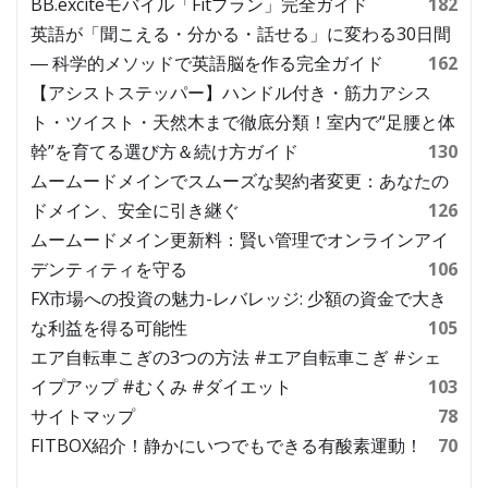
BB.exciteモバイル「Fitプラン」完全ガイド
182
英語が「聞こえる・分かる・話せる」に変わる30日間
― 科学的メソッドで英語脳を作る完全ガイド
162
【アシストステッパー】ハンドル付き・筋力アシス
ト・ツイスト・天然木まで徹底分類！室内で“足腰と体
幹”を育てる選び方＆続け方ガイド
130
ムームードメインでスムーズな契約者変更：あなたの
ドメイン、安全に引き継ぐ
126
ムームードメイン更新料：賢い管理でオンラインアイ
デンティティを守る
106
FX市場への投資の魅力-レバレッジ: 少額の資金で大き
な利益を得る可能性
105
エア自転車こぎの3つの方法 #エア自転車こぎ #シェ
イプアップ #むくみ #ダイエット
103
サイトマップ
78
FITBOX紹介！静かにいつでもできる有酸素運動！
70