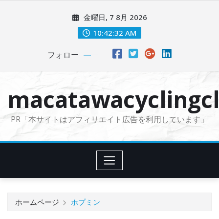
コ
金曜日, 7 8月 2026
ン
テ
10:42:33 AM
ン
フォロー
ツ
に
ス
macatawacyclingcl
キ
ッ
PR「本サイトはアフィリエイト広告を利用しています」
プ
ホームページ
ホプミン