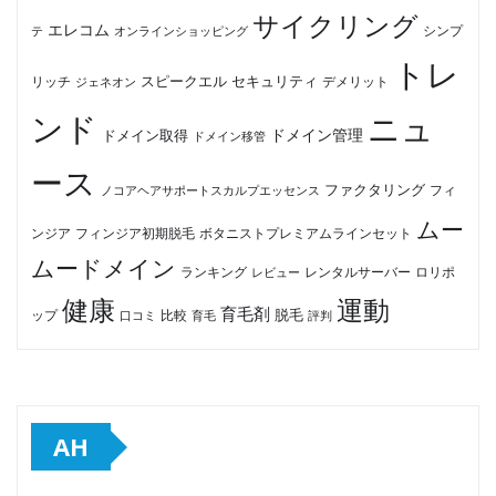
サイクリング
エレコム
テ
オンラインショッピング
シンプ
トレ
セキュリティ
スピークエル
デメリット
リッチ
ジェネオン
ンド
ニュ
ドメイン管理
ドメイン取得
ドメイン移管
ース
ファクタリング
ノコアヘアサポートスカルプエッセンス
フィ
ムー
フィンジア初期脱毛
ボタニストプレミアムラインセット
ンジア
ムードメイン
ロリポ
ランキング
レビュー
レンタルサーバー
健康
運動
育毛剤
脱毛
ップ
比較
口コミ
評判
育毛
AH