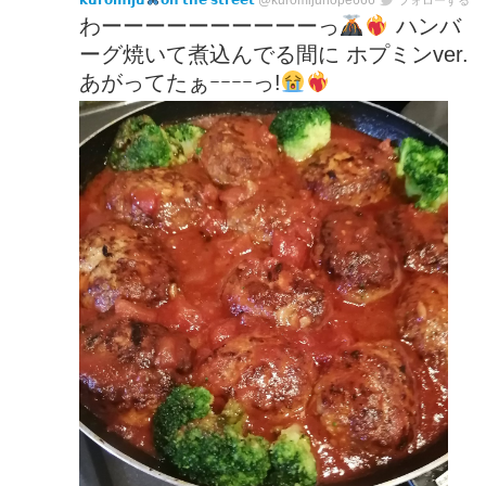
𝗸𝘂𝗿𝗼𝗺𝗶𝗷𝘂
𝗼𝗻 𝘁𝗵𝗲 𝘀𝘁𝗿𝗲𝗲𝘁
@kuromijuhope666
わーーーーーーーーーーっ
ハンバ
ーグ焼いて煮込んでる間に ホプミンver.
あがってたぁｰｰｰｰっ!