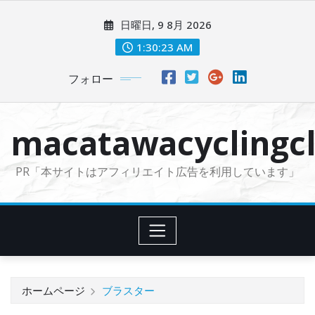
コ
日曜日, 9 8月 2026
ン
テ
1:30:24 AM
ン
フォロー
ツ
に
ス
macatawacyclingcl
キ
ッ
PR「本サイトはアフィリエイト広告を利用しています」
プ
ホームページ
ブラスター