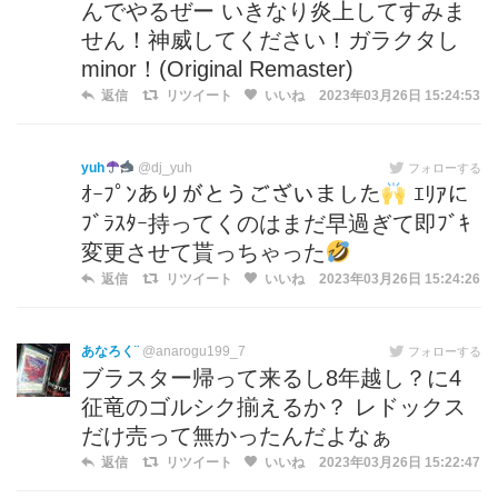
んでやるぜー いきなり炎上してすみま
せん！神威してください！ガラクタし
minor！(Original Remaster)
返信
リツイート
いいね
2023年03月26日 15:24:53
yuh
@dj_yuh
フォローする
ｵｰﾌﾟﾝありがとうございました
ｴﾘｱに
ﾌﾞﾗｽﾀｰ持ってくのはまだ早過ぎて即ﾌﾞｷ
変更させて貰っちゃった
返信
リツイート
いいね
2023年03月26日 15:24:26
あなろく¨
@anarogu199_7
フォローする
ブラスター帰って来るし8年越し？に4
征竜のゴルシク揃えるか？ レドックス
だけ売って無かったんだよなぁ
返信
リツイート
いいね
2023年03月26日 15:22:47