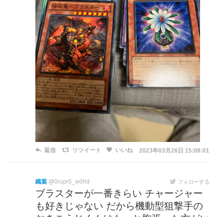
返信
リツイート
いいね
2023年03月26日 15:08:01
織葉
@0rupr0_w0rld
フォローする
ブラスターが一番きらい チャージャー
も好きじゃない だから機動型狙撃手の