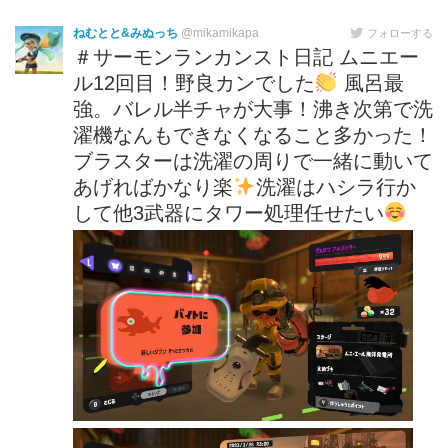
ねむとと&みぬっち
@mikamikapa
フォローする
＃サーモンランカンスト日記 ムニエー
ル12回目！野良カンでした
風呂最
強。バレル半チャが大事！沸き次第で洗
濯機なんもできなくなること多かった！
ブラスターは洗濯の周りで一緒に動いて
あげればかなり楽
洗濯はハシラ行か
して他3武器にタワー処理任せたい