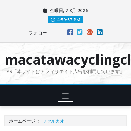
コ
金曜日, 7 8月 2026
ン
テ
4:59:58 PM
ン
フォロー
ツ
に
ス
macatawacyclingcl
キ
ッ
PR「本サイトはアフィリエイト広告を利用しています」
プ
ホームページ
ファルカオ