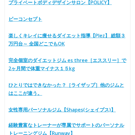
プライベートボディデザインサロン【POLICY】
ビーコンセプト
楽しくキレイに痩せるダイエット指導【Plez】 総額３
万円台～ 全国どこでもOK
完全個室のダイエットジム es three［エススリー］で
2ヶ月間で体重マイナス１５kg
ひとりではできなかった？［ライザップ］他のジムと
はここが違う。
女性専用パーソナルジム【Shapes(シェイプス)】
経験豊富なトレーナーが専属でサポートのパーソナル
トレーニングジム【Runway】