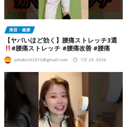
美容・健康
【ヤバいほど効く】腰痛ストレッチ3選
#腰痛ストレッチ #腰痛改善 #腰痛
pikakichi2015@gmail.com
7月 29, 2026