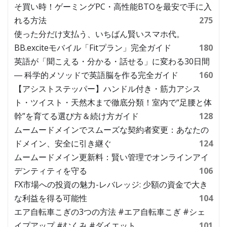
そ買い時！ゲーミングPC・高性能BTOを最安で手に入
れる方法
275
使った分だけ支払う、いちばん賢いスマホ代。
BB.exciteモバイル「Fitプラン」完全ガイド
180
英語が「聞こえる・分かる・話せる」に変わる30日間
― 科学的メソッドで英語脳を作る完全ガイド
160
【アシストステッパー】ハンドル付き・筋力アシス
ト・ツイスト・天然木まで徹底分類！室内で“足腰と体
幹”を育てる選び方＆続け方ガイド
128
ムームードメインでスムーズな契約者変更：あなたの
ドメイン、安全に引き継ぐ
124
ムームードメイン更新料：賢い管理でオンラインアイ
デンティティを守る
106
FX市場への投資の魅力-レバレッジ: 少額の資金で大き
な利益を得る可能性
104
エア自転車こぎの3つの方法 #エア自転車こぎ #シェ
イプアップ #むくみ #ダイエット
101