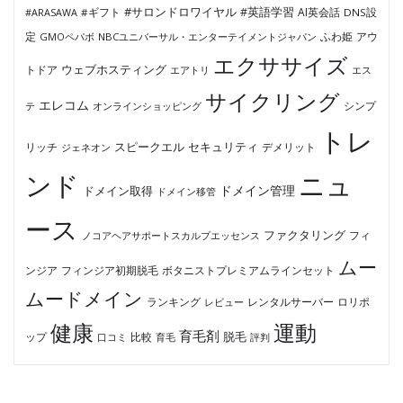
#サロンドロワイヤル
#英語学習
AI英会話
#ARASAWA
#ギフト
DNS設
ふわ姫
定
GMOペパボ
NBCユニバーサル・エンターテイメントジャパン
アウ
エクササイズ
ウェブホスティング
トドア
エアトリ
エス
サイクリング
エレコム
テ
オンラインショッピング
シンプ
トレ
セキュリティ
スピークエル
デメリット
リッチ
ジェネオン
ンド
ニュ
ドメイン管理
ドメイン取得
ドメイン移管
ース
ファクタリング
ノコアヘアサポートスカルプエッセンス
フィ
ムー
フィンジア初期脱毛
ボタニストプレミアムラインセット
ンジア
ムードメイン
ロリポ
ランキング
レビュー
レンタルサーバー
健康
運動
育毛剤
脱毛
ップ
比較
口コミ
評判
育毛