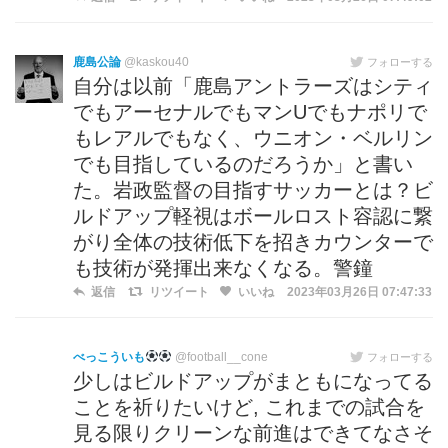
鹿島公論
@kaskou40
フォローする
自分は以前「鹿島アントラーズはシティ
でもアーセナルでもマンUでもナポリで
もレアルでもなく、ウニオン・ベルリン
でも目指しているのだろうか」と書い
た。岩政監督の目指すサッカーとは？ビ
ルドアップ軽視はボールロスト容認に繋
がり全体の技術低下を招きカウンターで
も技術が発揮出来なくなる。警鐘
返信
リツイート
いいね
2023年03月26日 07:47:33
べっこういも
@football__cone
フォローする
少しはビルドアップがまともになってる
ことを祈りたいけど, これまでの試合を
見る限りクリーンな前進はできてなさそ