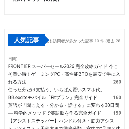
人気記事
最も訪問者が多かった記事 10 件 (過去 28
日間)
FRONTIER スーパーセール2026 完全攻略ガイド 今こ
そ買い時！ゲーミングPC・高性能BTOを最安で手に入
れる方法
260
使った分だけ支払う、いちばん賢いスマホ代。
BB.exciteモバイル「Fitプラン」完全ガイド
160
英語が「聞こえる・分かる・話せる」に変わる30日間
― 科学的メソッドで英語脳を作る完全ガイド
159
【アシストステッパー】ハンドル付き・筋力アシス
ト・ツイスト・天然木まで徹底分類！室内で“足腰と体