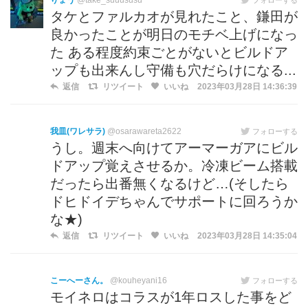
りょう
@take_suuususu
タケとファルカオが見れたこと、鎌田が
良かったことが明日のモチベ上げになっ
た ある程度約束ごとがないとビルドア
ップも出来んし守備も穴だらけになる...
返信
リツイート
いいね
2023年03月28日 14:36:39
我皿(ワレサラ)
@osarawareta2622
フォローする
うし。週末へ向けてアーマーガアにビル
ドアップ覚えさせるか。冷凍ビーム搭載
だったら出番無くなるけど…(そしたら
ドヒドイデちゃんでサポートに回ろうか
な★)
返信
リツイート
いいね
2023年03月28日 14:35:04
こーへーさん。
@kouheyani16
フォローする
モイネロはコラスが1年ロスした事をど