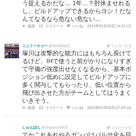
う捉えるかだな… 1年…？肘休ませれる
し、ビルドアップできるからヨシ！だな
んてなるなら危ない危ない…
返信
リツイート
いいね
2023年03月28日 14:31:17
ミニトーキョー
@minitokyo2
フォローする
塚川は攻撃的な能力にはもちろん長けて
るけど、IHで使うと前がかりになりすぎ
て守備の強度出せなくなるから、基本ポ
ジション低めに設定してビルドアップに
多く関与してもらったり、低い位置から
飛び出させた方がチームとしてはうまく
いきそう。
返信
リツイート
いいね
2023年03月26日 07:53:16
しゅんぽん
@shunpon0910
フォローする
てかこれあれやろガンバはバルサ化を目