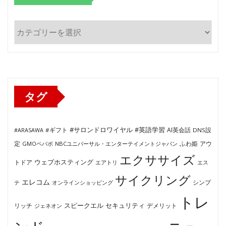
カ
テ
ゴ
リ
ー
タグ
#サロンドロワイヤル
#英語学習
AI英会話
#ARASAWA
#ギフト
DNS設
ふわ姫
定
GMOペパボ
NBCユニバーサル・エンターテイメントジャパン
アウ
エクササイズ
ウェブホスティング
トドア
エアトリ
エス
サイクリング
エレコム
テ
オンラインショッピング
シンプ
トレ
セキュリティ
スピークエル
デメリット
リッチ
ジェネオン