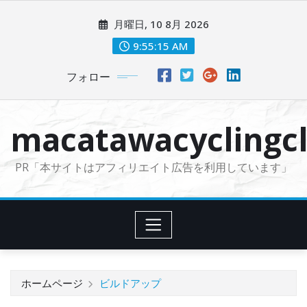
コ
月曜日, 10 8月 2026
ン
テ
9:55:16 AM
ン
フォロー
ツ
に
ス
macatawacyclingcl
キ
ッ
PR「本サイトはアフィリエイト広告を利用しています」
プ
ホームページ
ビルドアップ