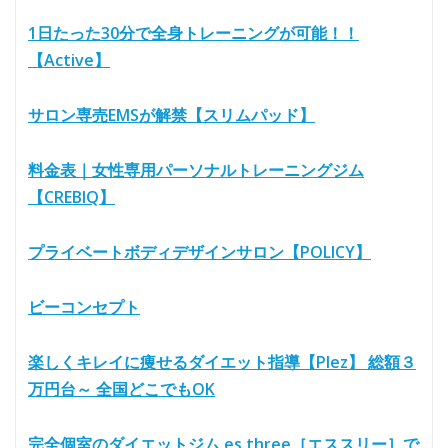
1日たった30分で全身トレーニングが可能！！
【Active】
サロン専売EMSが解禁【スリムパッド】
料金表｜女性専用パーソナルトレーニングジム
【CREBIQ】
プライベートボディデザインサロン【POLICY】
ビーコンセプト
楽しくキレイに痩せるダイエット指導【Plez】 総額３
万円台～ 全国どこでもOK
完全個室のダイエットジム es three［エススリー］で