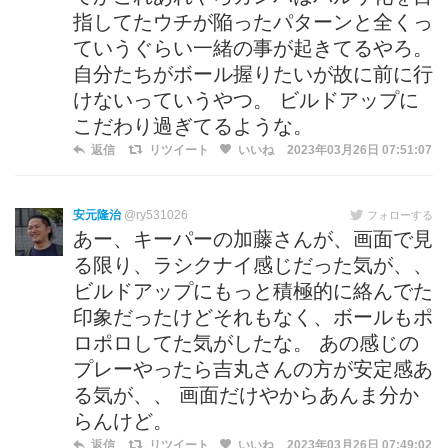
指してたウチが陥ったパターンと全くっ
ていうぐらい一緒の事が起きてるやろ。
自分たちがボール握りたいが故に前に行
けないっていうやつ。 ビルドアップに
こだわり過ぎてるような。
返信
リツイート
いいね
2023年03月26日 07:51:07
安元隆治
@ry531026
フォローする
あー、キーパーの加藤さんが、画面で見
る限り、ラシクナイ感じだった気が、、
ビルドアップにもっと積極的に絡んでた
印象だったけどそれもなく、ボールもポ
ロポロしてた気がしたな。 あの感じの
プレーやったら吉丸さんの方が安定感あ
る気が、、 画面だけやからあんま分か
らんけど。
返信
リツイート
いいね
2023年03月26日 07:49:02