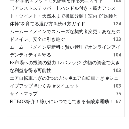
― 科学的メソッドで英語脳を作る完全ガイド
163
【アシストステッパー】ハンドル付き・筋力アシス
ト・ツイスト・天然木まで徹底分類！室内で“足腰と
体幹”を育てる選び方＆続け方ガイド
124
ムームードメインでスムーズな契約者変更：あなたの
ドメイン、安全に引き継ぐ
123
ムームードメイン更新料：賢い管理でオンラインアイ
デンティティを守る
104
FX市場への投資の魅力-レバレッジ: 少額の資金で大き
な利益を得る可能性
103
エア自転車こぎの3つの方法 #エア自転車こぎ #シェ
イプアップ #むくみ #ダイエット
103
サイトマップ
75
FITBOX紹介！静かにいつでもできる有酸素運動！
67