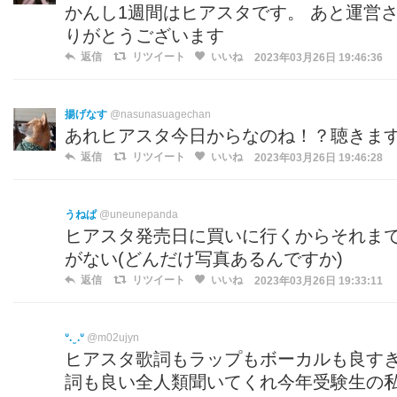
かんし1週間はヒアスタです。 あと運営さん、
りがとうございます
返信
リツイート
いいね
2023年03月26日 19:46:36
揚げなす
@nasunasuagechan
あれヒアスタ今日からなのね！？聴きま
返信
リツイート
いいね
2023年03月26日 19:46:28
うねぱ
@uneunepanda
ヒアスタ発売日に買いに行くからそれま
がない(どんだけ写真あるんですか)
返信
リツイート
いいね
2023年03月26日 19:33:11
ᐡ. ̫ .ᐡ
@m02ujyn
ヒアスタ歌詞もラップもボーカルも良す
詞も良い全人類聞いてくれ今年受験生の