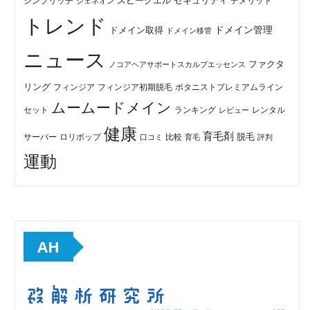
セキュリティ
スピークエル
デメリット
シンプリッチ
ジェネオン
トレンド
ドメイン管理
ドメイン取得
ドメイン移管
ニュース
ファクタ
ノコアヘアサポートスカルプエッセンス
リング
フィンジア初期脱毛
ボタニストプレミアムライン
フィンジア
ムームードメイン
セット
ランキング
レビュー
レンタル
健康
育毛剤
脱毛
ロリポップ
比較
サーバー
口コミ
評判
育毛
運動
AH