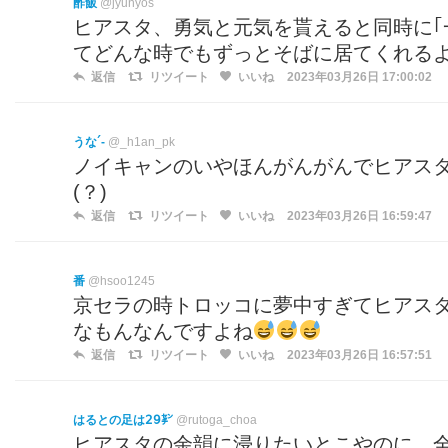
酢飯
@jyunyos
ヒアスタ、勇気と元気を貰えると同時に｢一
てどんな時でもずっとそばに居てくれる
返信
リツイート
いいね
2023年03月26日 17:00:02
うな´-
@_h1an_pk
ノイキャンのいやほんがんがんでヒアス
(？)
返信
リツイート
いいね
2023年03月26日 16:59:47
番
@hsoo1245
京セラの時トロッコに夢中すぎてヒアス
なもんなんですよね
返信
リツイート
いいね
2023年03月26日 16:57:51
はるとの足は𝟤𝟫㌢
@rutoga_choa
ヒアスタの余韻に浸りたいとこやのに、