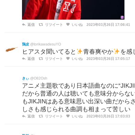
返信
リツイート
いいね
2023年03月26日 17:06:41
鶏皮
@torikawadesuYO
ヒアスタ聞いてると
青春爽やか
を感
返信
リツイート
いいね
2023年03月26日 17:05:17
きぃ
@O82Osh
アニメ主題歌であり日本語曲なのに“JIK
だから普通の人は聴いても意味分からな
もJIKJINはある意味思い出深い曲だか
しさも感じられる曲調も相まって苦しい
返信
リツイート
いいね
2023年03月26日 17:03:03