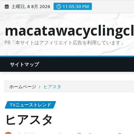
コ
土曜日, 8 8月 2026
11:05:31 PM
ン
テ
macatawacyclingcl
ン
ツ
PR「本サイトはアフィリエイト広告を利用しています」
に
ス
キ
サイトマップ
ッ
プ
ホームページ
ヒアスタ
TVニューストレンド
ヒアスタ