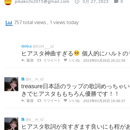
pikakichi2015@gmail.com
3月 27, 2023
0
757 total views
, 1 views today
아이나
@0104___s2
ヒアスタ神曲すぎる
個人的にハルトのラ
返信
リツイート
いいね
2023年03月26日 20:21:56
珠
@a__m_s2
treasure日本語のラップの歌詞めっ
きでヒアスタももちろん優勝です！！
返信
リツイート
いいね
2023年03月26日 19:48:37
珠
@a__m_s2
ヒアスタ歌詞が良すぎます良いにも程が