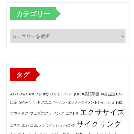
カテゴリー
カ
テ
ゴ
リ
ー
タグ
#サロンドロワイヤル
#英語学習
AI英会話
#ARASAWA
#ギフト
DNS
ふわ姫
設定
GMOペパボ
NBCユニバーサル・エンターテイメントジャパン
エクササイズ
ウェブホスティング
アウトドア
エアトリ
サイクリング
エレコム
エステ
オンラインショッピング