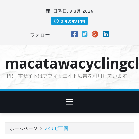
コ
日曜日, 9 8月 2026
ン
テ
8:49:51 PM
ン
フォロー
ツ
に
ス
macatawacyclingcl
キ
ッ
PR「本サイトはアフィリエイト広告を利用しています」
プ
ホームページ
パリピ王国