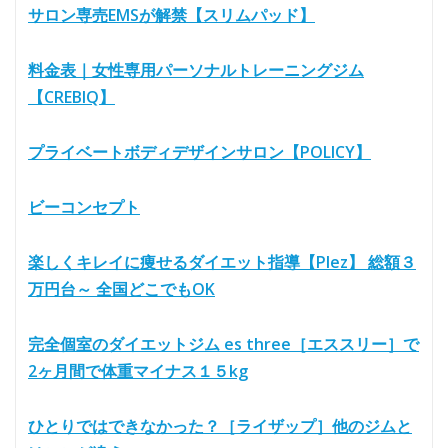
サロン専売EMSが解禁【スリムパッド】
料金表｜女性専用パーソナルトレーニングジム
【CREBIQ】
プライベートボディデザインサロン【POLICY】
ビーコンセプト
楽しくキレイに痩せるダイエット指導【Plez】 総額３
万円台～ 全国どこでもOK
完全個室のダイエットジム es three［エススリー］で
2ヶ月間で体重マイナス１５kg
ひとりではできなかった？［ライザップ］他のジムと