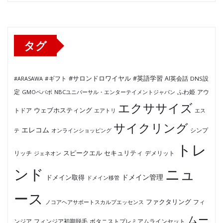
ゴ
リ
ー
タグ
#サロンドロワイヤル
#英語学習
AI英会話
#ARASAWA
#ギフト
DNS設
ふわ姫
定
GMOペパボ
NBCユニバーサル・エンターテイメントジャパン
アウ
エクササイズ
ウェブホスティング
トドア
エアトリ
エス
サイクリング
エレコム
テ
オンラインショッピング
シンプ
トレ
セキュリティ
スピークエル
デメリット
リッチ
ジェネオン
ンド
ニュ
ドメイン管理
ドメイン取得
ドメイン移管
ース
ファクタリング
ノコアヘアサポートスカルプエッセンス
フィ
ムー
フィンジア初期脱毛
ボタニストプレミアムラインセット
ンジア