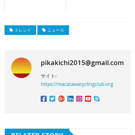
トレンド
ニュース
pikakichi2015@gmail.com
サイト:
https://macatawacyclingclub.org
RELATED STORY