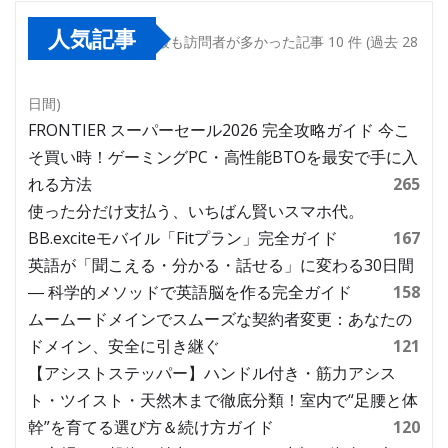
人気記事
最も訪問者が多かった記事 10 件 (過去 28
日間)
FRONTIER スーパーセール2026 完全攻略ガイド 今こ
そ買い時！ゲーミングPC・高性能BTOを最安で手に入
れる方法
265
使った分だけ支払う、いちばん賢いスマホ代。
BB.exciteモバイル「Fitプラン」完全ガイド
167
英語が「聞こえる・分かる・話せる」に変わる30日間
― 科学的メソッドで英語脳を作る完全ガイド
158
ムームードメインでスムーズな契約者変更：あなたの
ドメイン、安全に引き継ぐ
121
【アシストステッパー】ハンドル付き・筋力アシス
ト・ツイスト・天然木まで徹底分類！室内で“足腰と体
幹”を育てる選び方＆続け方ガイド
120