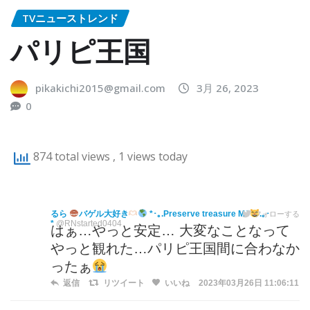
TVニューストレンド
パリピ王国
pikakichi2015@gmail.com
3月 26, 2023
0
874 total views
, 1 views today
るら
バゲル大好き
*･｡.Preserve treasure MJ
.｡･
フォローする
*
@RNstarted0404
はぁ…やっと安定… 大変なことなって
やっと観れた…パリピ王国間に合わなか
ったぁ
返信
リツイート
いいね
2023年03月26日 11:06:11