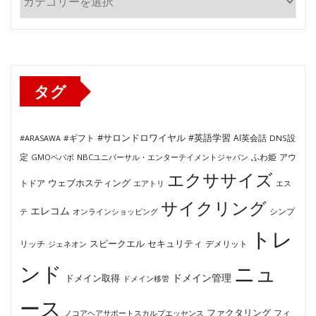
テ
ゴ
リ
ー
タグ
#サロンドロワイヤル
#英語学習
AI英会話
#ARASAWA
#ギフト
DNS設
ふわ姫
定
GMOペパボ
NBCユニバーサル・エンターテイメントジャパン
アウ
エクササイズ
ウェブホスティング
トドア
エアトリ
エス
サイクリング
エレコム
テ
オンラインショッピング
シンプ
トレ
セキュリティ
スピークエル
デメリット
リッチ
ジェネオン
ンド
ニュ
ドメイン管理
ドメイン取得
ドメイン移管
ース
ファクタリング
ノコアヘアサポートスカルプエッセンス
フィ