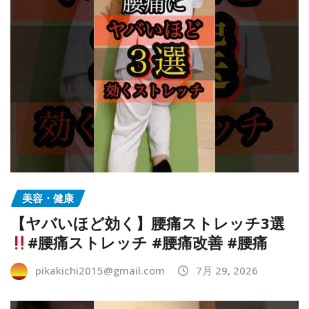
美容・健康
【ヤバいほど効く】腰痛ストレッチ3選
#腰痛ストレッチ #腰痛改善 #腰痛
pikakichi2015@gmail.com
7月 29, 2026