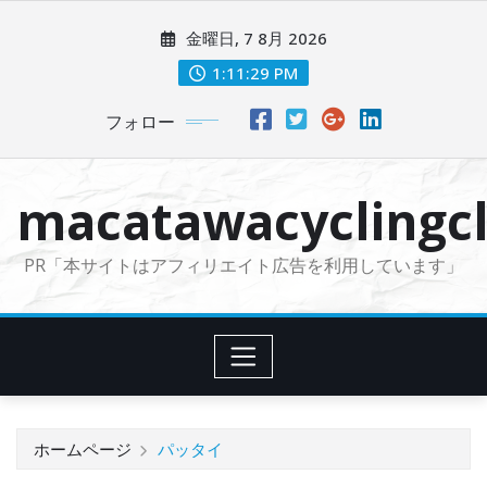
コ
金曜日, 7 8月 2026
ン
テ
1:11:30 PM
ン
フォロー
ツ
に
ス
macatawacyclingcl
キ
ッ
PR「本サイトはアフィリエイト広告を利用しています」
プ
ホームページ
パッタイ