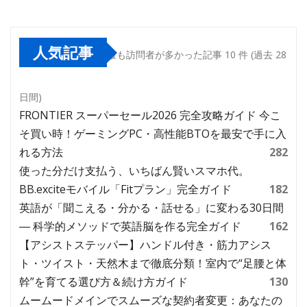
人気記事
最も訪問者が多かった記事 10 件 (過去 28
日間)
FRONTIER スーパーセール2026 完全攻略ガイド 今こ
そ買い時！ゲーミングPC・高性能BTOを最安で手に入
れる方法
282
使った分だけ支払う、いちばん賢いスマホ代。
BB.exciteモバイル「Fitプラン」完全ガイド
182
英語が「聞こえる・分かる・話せる」に変わる30日間
― 科学的メソッドで英語脳を作る完全ガイド
162
【アシストステッパー】ハンドル付き・筋力アシス
ト・ツイスト・天然木まで徹底分類！室内で“足腰と体
幹”を育てる選び方＆続け方ガイド
130
ムームードメインでスムーズな契約者変更：あなたの