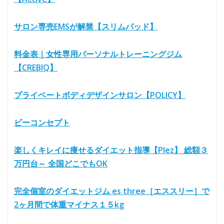
サロン専売EMSが解禁【スリムパッド】
料金表｜女性専用パーソナルトレーニングジム
【CREBIQ】
プライベートボディデザインサロン【POLICY】
ビーコンセプト
楽しくキレイに痩せるダイエット指導【Plez】 総額３
万円台～ 全国どこでもOK
完全個室のダイエットジム es three［エススリー］で
2ヶ月間で体重マイナス１５kg