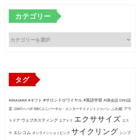
カテゴリー
カ
テ
ゴ
リ
ー
タグ
#サロンドロワイヤル
#英語学習
AI英会話
#ARASAWA
#ギフト
DNS設
ふわ姫
定
GMOペパボ
NBCユニバーサル・エンターテイメントジャパン
アウ
エクササイズ
ウェブホスティング
トドア
エアトリ
エス
サイクリング
エレコム
テ
オンラインショッピング
シンプ