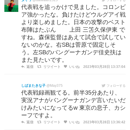
ダイワ
@daiwater2525
代表戦を追っかけで見ました。コロンビ
ア強かったな。負けたけどウルグアイ戦
より楽しめました。日本の攻撃のベスト
布陣はたぶん 上田 三笘久保伊東 で
すね。森保監督はあえて試合で試してい
ないのかな。右SBは菅原で固定しそ
う。左SBのバングーナガンデ佳史扶は
また見たいです。
返信
リツイート
いいね
2023年03月28日 13:37:04
しばまたきな子
@May375
フォローする
代表戦録画観てる。前半35分あたり、
実況アナがバングーナガンデ言いたいだ
けみたいになってるw 東京の息子、カシ
ーフですよ。
返信
リツイート
いいね
2023年03月28日 13:36:42