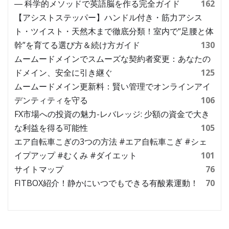
― 科学的メソッドで英語脳を作る完全ガイド
162
【アシストステッパー】ハンドル付き・筋力アシス
ト・ツイスト・天然木まで徹底分類！室内で“足腰と体
幹”を育てる選び方＆続け方ガイド
130
ムームードメインでスムーズな契約者変更：あなたの
ドメイン、安全に引き継ぐ
125
ムームードメイン更新料：賢い管理でオンラインアイ
デンティティを守る
106
FX市場への投資の魅力-レバレッジ: 少額の資金で大き
な利益を得る可能性
105
エア自転車こぎの3つの方法 #エア自転車こぎ #シェ
イプアップ #むくみ #ダイエット
101
サイトマップ
76
FITBOX紹介！静かにいつでもできる有酸素運動！
70