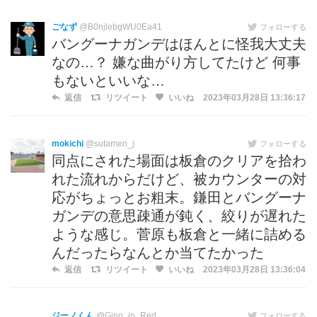
ごなず
@B0njlebgWU0Ea41
フォローする
バングーナガンデはほんとに怪我大丈夫
なの…？ 嫌な曲がり方してたけど 何事
もないといいな…
返信
リツイート
いいね
2023年03月28日 13:36:17
mokichi
@sutamen_j
フォローする
同点にされた場面は板倉のクリアを拾わ
れた流れからだけど、被カウンターの対
応がちょっとお粗末。鎌田とバングーナ
ガンデの意思疎通が鈍く、絞りが遅れた
ような感じ。菅原も板倉と一緒に詰める
んだったらなんとか当てたかった
返信
リツイート
いいね
2023年03月28日 13:36:04
ジーノくん
@Gino_in_Red
フォローする