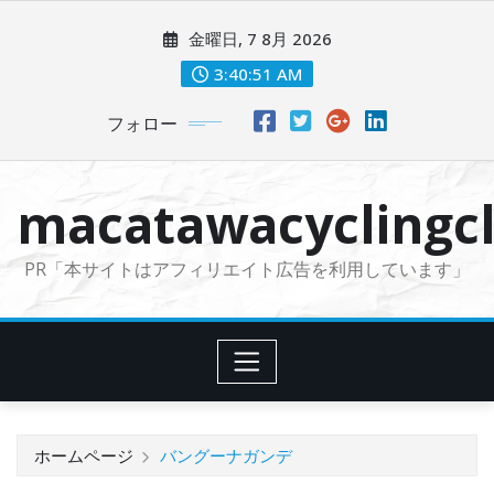
コ
金曜日, 7 8月 2026
ン
テ
3:40:52 AM
ン
フォロー
ツ
に
ス
macatawacyclingcl
キ
ッ
PR「本サイトはアフィリエイト広告を利用しています」
プ
ホームページ
バングーナガンデ