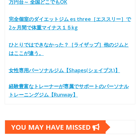
万円台～ 全国どこでもOK
完全個室のダイエットジム es three［エススリー］で
2ヶ月間で体重マイナス１５kg
ひとりではできなかった？［ライザップ］他のジムと
はここが違う。
女性専用パーソナルジム【Shapes(シェイプス)】
経験豊富なトレーナーが専属でサポートのパーソナル
トレーニングジム【Runway】
YOU MAY HAVE MISSED