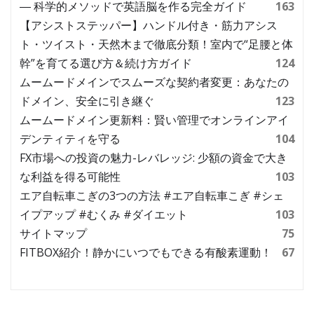
― 科学的メソッドで英語脳を作る完全ガイド
163
【アシストステッパー】ハンドル付き・筋力アシス
ト・ツイスト・天然木まで徹底分類！室内で“足腰と体
幹”を育てる選び方＆続け方ガイド
124
ムームードメインでスムーズな契約者変更：あなたの
ドメイン、安全に引き継ぐ
123
ムームードメイン更新料：賢い管理でオンラインアイ
デンティティを守る
104
FX市場への投資の魅力-レバレッジ: 少額の資金で大き
な利益を得る可能性
103
エア自転車こぎの3つの方法 #エア自転車こぎ #シェ
イプアップ #むくみ #ダイエット
103
サイトマップ
75
FITBOX紹介！静かにいつでもできる有酸素運動！
67