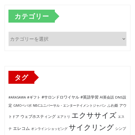
カテゴリー
カ
テ
ゴ
リ
ー
タグ
#サロンドロワイヤル
#英語学習
AI英会話
#ARASAWA
#ギフト
DNS設
ふわ姫
定
GMOペパボ
NBCユニバーサル・エンターテイメントジャパン
アウ
エクササイズ
ウェブホスティング
トドア
エアトリ
エス
サイクリング
エレコム
テ
オンラインショッピング
シンプ