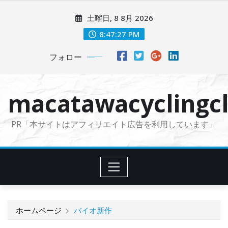
コ
土曜日, 8 8月 2026
ン
テ
8:47:28 PM
ン
フォロー
ツ
に
ス
macatawacyclingcl
キ
ッ
PR「本サイトはアフィリエイト広告を利用しています」
プ
ホームページ
バイオ新作