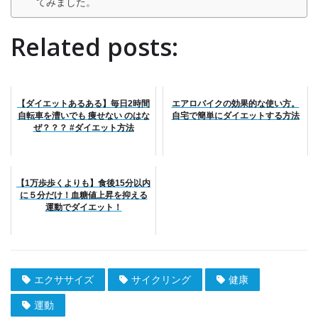
てみました。
Related posts:
【ダイエットあるある】毎日2時間
エアロバイクの効果的な使い方。
自転車を漕いでも 痩せない のはな
自宅で簡単にダイエットする方法
ぜ？？？ #ダイエット方法
【1万歩歩くよりも】食後15分以内
に５分だけ！血糖値上昇を抑える
運動でダイエット！
エクササイズ
サイクリング
健康
運動