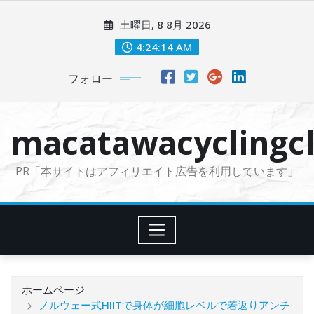
コ
土曜日, 8 8月 2026
ン
テ
4:24:16 AM
ン
フォロー
ツ
に
ス
macatawacyclingcl
キ
ッ
PR「本サイトはアフィリエイト広告を利用しています」
プ
ホームページ
ノルウェー式HIITで身体が細胞レベルで若返りアンチ