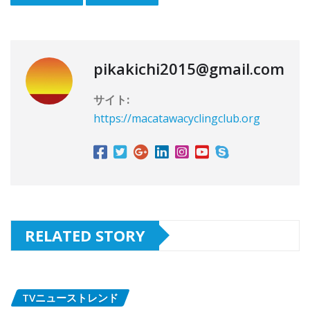
pikakichi2015@gmail.com
サイト:
https://macatawacyclingclub.org
RELATED STORY
TVニューストレンド