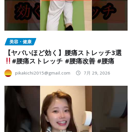
美容・健康
【ヤバいほど効く】腰痛ストレッチ3選
#腰痛ストレッチ #腰痛改善 #腰痛
pikakichi2015@gmail.com
7月 29, 2026