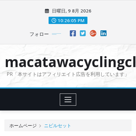
コ
日曜日, 9 8月 2026
ン
テ
10:26:07 PM
ン
フォロー
ツ
に
ス
macatawacyclingcl
キ
ッ
PR「本サイトはアフィリエイト広告を利用しています」
プ
ホームページ
ニビルセット