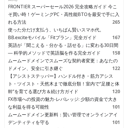
FRONTIER スーパーセール2026 完全攻略ガイド 今こ
そ買い時！ゲーミングPC・高性能BTOを最安で手に入
れる方法
265
使った分だけ支払う、いちばん賢いスマホ代。
BB.exciteモバイル「Fitプラン」完全ガイド
167
英語が「聞こえる・分かる・話せる」に変わる30日間
― 科学的メソッドで英語脳を作る完全ガイド
158
ムームードメインでスムーズな契約者変更：あなたの
ドメイン、安全に引き継ぐ
122
【アシストステッパー】ハンドル付き・筋力アシス
ト・ツイスト・天然木まで徹底分類！室内で“足腰と体
幹”を育てる選び方＆続け方ガイド
120
FX市場への投資の魅力-レバレッジ: 少額の資金で大き
な利益を得る可能性
101
ムームードメイン更新料：賢い管理でオンラインアイ
デンティティを守る
101