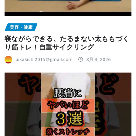
美容・健康
寝ながらできる、たるまない太ももづく
り筋トレ！自重サイクリング
pikakichi2015@gmail.com
8月 3, 2026