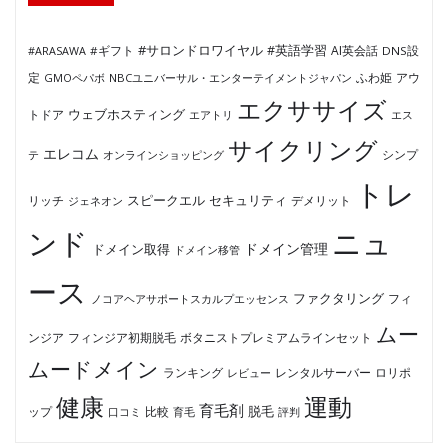
#サロンドロワイヤル
#英語学習
AI英会話
#ARASAWA
#ギフト
DNS設
ふわ姫
定
GMOペパボ
NBCユニバーサル・エンターテイメントジャパン
アウ
エクササイズ
ウェブホスティング
トドア
エアトリ
エス
サイクリング
エレコム
テ
オンラインショッピング
シンプ
トレ
セキュリティ
スピークエル
デメリット
リッチ
ジェネオン
ンド
ニュ
ドメイン管理
ドメイン取得
ドメイン移管
ース
ファクタリング
ノコアヘアサポートスカルプエッセンス
フィ
ムー
フィンジア初期脱毛
ボタニストプレミアムラインセット
ンジア
ムードメイン
ロリポ
ランキング
レビュー
レンタルサーバー
健康
運動
育毛剤
脱毛
ップ
比較
口コミ
評判
育毛