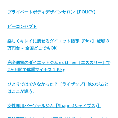
プライベートボディデザインサロン【POLICY】
ビーコンセプト
楽しくキレイに痩せるダイエット指導【Plez】 総額３
万円台～ 全国どこでもOK
完全個室のダイエットジム es three［エススリー］で
2ヶ月間で体重マイナス１５kg
ひとりではできなかった？［ライザップ］他のジムと
はここが違う。
女性専用パーソナルジム【Shapes(シェイプス)】