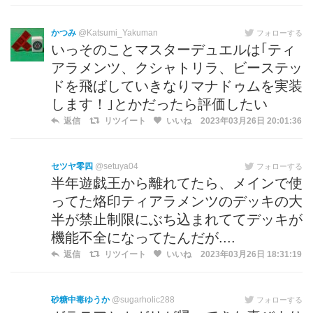
かつみ
@Katsumi_Yakuman
フォローする
いっそのことマスターデュエルは｢ティ
アラメンツ、クシャトリラ、ビーステッ
ドを飛ばしていきなりマナドゥムを実装
します！｣とかだったら評価したい
返信
リツイート
いいね
2023年03月26日 20:01:36
セツヤ零四
@setuya04
フォローする
半年遊戯王から離れてたら、メインで使
ってた烙印ティアラメンツのデッキの大
半が禁止制限にぶち込まれててデッキが
機能不全になってたんだが....
返信
リツイート
いいね
2023年03月26日 18:31:19
砂糖中毒ゆうか
@sugarholic288
フォローする