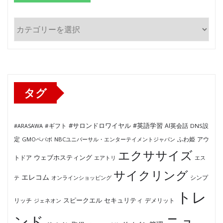
カ
テ
ゴ
リ
ー
タグ
#サロンドロワイヤル
#英語学習
AI英会話
#ARASAWA
#ギフト
DNS設
ふわ姫
定
GMOペパボ
NBCユニバーサル・エンターテイメントジャパン
アウ
エクササイズ
ウェブホスティング
トドア
エアトリ
エス
サイクリング
エレコム
テ
オンラインショッピング
シンプ
トレ
セキュリティ
スピークエル
デメリット
リッチ
ジェネオン
ンド
ニュ