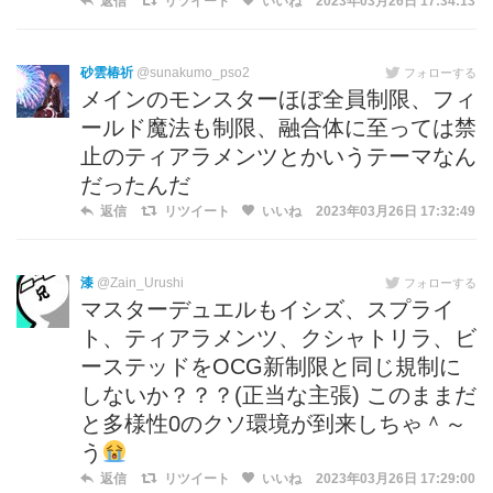
返信
リツイート
いいね
2023年03月26日 17:34:13
砂雲椿祈
@sunakumo_pso2
フォローする
メインのモンスターほぼ全員制限、フィ
ールド魔法も制限、融合体に至っては禁
止のティアラメンツとかいうテーマなん
だったんだ
返信
リツイート
いいね
2023年03月26日 17:32:49
漆
@Zain_Urushi
フォローする
マスターデュエルもイシズ、スプライ
ト、ティアラメンツ、クシャトリラ、ビ
ーステッドをOCG新制限と同じ規制に
しないか？？？(正当な主張) このままだ
と多様性0のクソ環境が到来しちゃ＾～
う
返信
リツイート
いいね
2023年03月26日 17:29:00