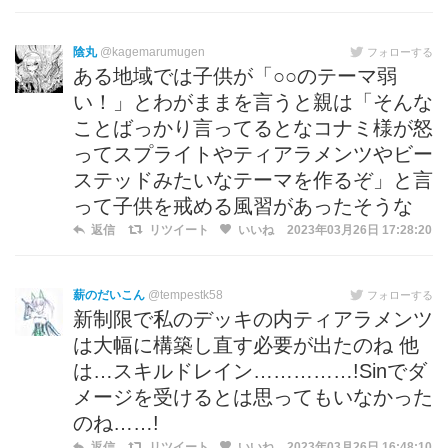
陰丸
@kagemarumugen
フォローする
ある地域では子供が「○○のテーマ弱
い！」とわがままを言うと親は「そんな
ことばっかり言ってるとなコナミ様が怒
ってスプライトやティアラメンツやビー
ステッドみたいなテーマを作るぞ」と言
って子供を戒める風習があったそうな
返信
リツイート
いいね
2023年03月26日 17:28:20
薪のだいこん
@tempestk58
フォローする
新制限で私のデッキの内ティアラメンツ
は大幅に構築し直す必要が出たのね 他
は…スキルドレイン……………!Sinでダ
メージを受けるとは思ってもいなかった
のね……!
返信
リツイート
いいね
2023年03月26日 16:48:10