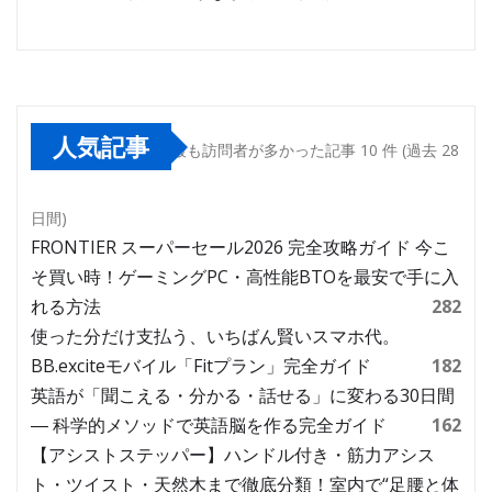
人気記事
最も訪問者が多かった記事 10 件 (過去 28
日間)
FRONTIER スーパーセール2026 完全攻略ガイド 今こ
そ買い時！ゲーミングPC・高性能BTOを最安で手に入
れる方法
282
使った分だけ支払う、いちばん賢いスマホ代。
BB.exciteモバイル「Fitプラン」完全ガイド
182
英語が「聞こえる・分かる・話せる」に変わる30日間
― 科学的メソッドで英語脳を作る完全ガイド
162
【アシストステッパー】ハンドル付き・筋力アシス
ト・ツイスト・天然木まで徹底分類！室内で“足腰と体