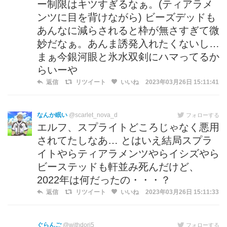
ー制限はキツすぎるなぁ。(ティアラメ
ンツに目を背けながら) ビーズデッドも
あんなに減らされると枠が無さすぎて微
妙だなぁ。あんま誘発入れたくないし…
まぁ今銀河眼と氷水双剣にハマってるか
らいーや
返信
リツイート
いいね
2023年03月26日 15:11:41
なんか眠い
@scarlet_nova_d
フォローする
エルフ、スプライトどころじゃなく悪用
されてたしなあ… とはいえ結局スプラ
イトやらティアラメンツやらイシズやら
ビーステッドも軒並み死んだけど、
2022年は何だったの・・・？
返信
リツイート
いいね
2023年03月26日 15:11:33
ぐらんご
@withdori5
フォローする