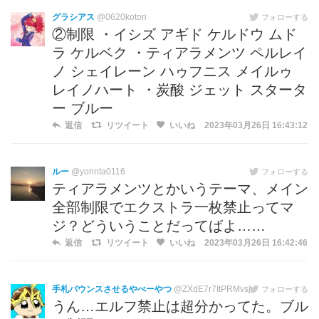
グラシアス
@0620kotori
フォローする
②制限 ・イシズ アギド ケルドウ ムド
ラ ケルベク ・ティアラメンツ ペルレイ
ノ シェイレーン ハゥフニス メイルゥ
レイノハート ・炭酸 ジェット スタータ
ー ブルー
返信
リツイート
いいね
2023年03月26日 16:43:12
ルー
@yonnta0116
フォローする
ティアラメンツとかいうテーマ、メイン
全部制限でエクストラ一枚禁止ってマ
ジ？どういうことだってばよ……
返信
リツイート
いいね
2023年03月26日 16:42:46
手札バウンスさせるやべーやつ
@ZXdE7r7ItPRMvsj
フォローする
うん…エルフ禁止は超分かってた。ブル