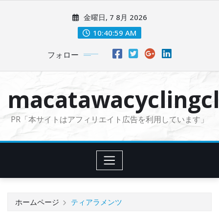
コ
金曜日, 7 8月 2026
ン
テ
10:41:01 AM
ン
フォロー
ツ
に
ス
macatawacyclingcl
キ
ッ
PR「本サイトはアフィリエイト広告を利用しています」
プ
ホームページ
ティアラメンツ