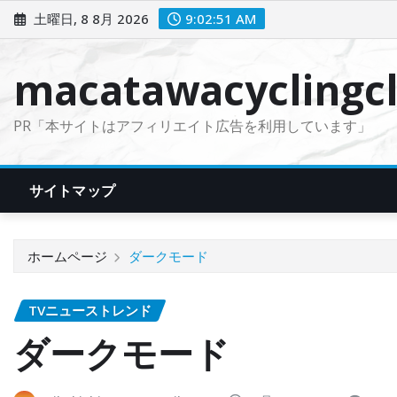
コ
土曜日, 8 8月 2026
9:02:52 AM
ン
テ
macatawacyclingcl
ン
ツ
PR「本サイトはアフィリエイト広告を利用しています」
に
ス
キ
サイトマップ
ッ
プ
ホームページ
ダークモード
TVニューストレンド
ダークモード