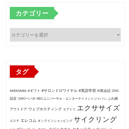
カテゴリー
カ
テ
ゴ
リ
ー
タグ
#サロンドロワイヤル
#英語学習
AI英会話
#ARASAWA
#ギフト
DNS
ふわ姫
設定
GMOペパボ
NBCユニバーサル・エンターテイメントジャパン
エクササイズ
ウェブホスティング
アウトドア
エアトリ
サイクリング
エレコム
エステ
オンラインショッピング