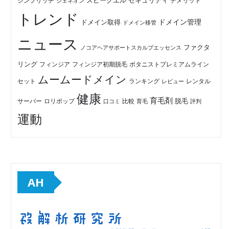
セキュリティ
スピークエル
デメリット
シンプリッチ
ジェネオン
トレンド
ドメイン管理
ドメイン取得
ドメイン移管
ニュース
ファクタ
ノコアヘアサポートスカルプエッセンス
リング
フィンジア初期脱毛
ボタニストプレミアムライン
フィンジア
ムームードメイン
セット
ランキング
レビュー
レンタル
健康
育毛剤
脱毛
ロリポップ
比較
サーバー
口コミ
評判
育毛
運動
AH