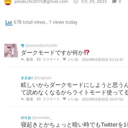
pikakichi2015@gmail.com
3月 29, 2023
0
678 total views
, 1 views today
穹
@yWu0i4BxV0rzNRr
ダークモードですが何か
返信
リツイート
いいね
2023年03月29日 21:11:47
ささみ†
@ohgkssm
眩しいからダークモードにしようと思う
て読めなくなるからライトモード使って
返信
リツイート
いいね
2023年03月29日 19:57:53
のりお
@noriotaku_
寝起きとかちょっと暗い時でもTwitte