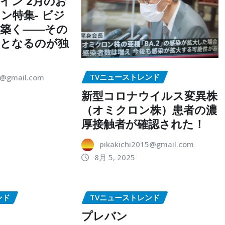
イン 2月のお
ン特集- ビジ
築く――その
点となるのが独
TVニューストレンド
5@gmail.com
新型コロナウイルス変異株
（オミクロン株）患者の濃
厚接触者が確認された！
pikakichi2015@gmail.com
8月 5, 2025
ンド
TVニューストレンド
プレバン