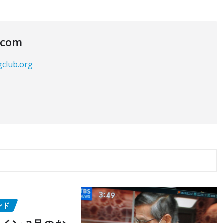
.com
gclub.org
ンド