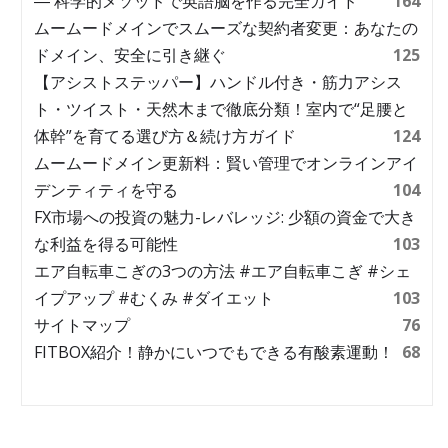
― 科学的メソッドで英語脳を作る完全ガイド
164
ムームードメインでスムーズな契約者変更：あなたの
ドメイン、安全に引き継ぐ
125
【アシストステッパー】ハンドル付き・筋力アシス
ト・ツイスト・天然木まで徹底分類！室内で“足腰と
体幹”を育てる選び方＆続け方ガイド
124
ムームードメイン更新料：賢い管理でオンラインアイ
デンティティを守る
104
FX市場への投資の魅力-レバレッジ: 少額の資金で大き
な利益を得る可能性
103
エア自転車こぎの3つの方法 #エア自転車こぎ #シェ
イプアップ #むくみ #ダイエット
103
サイトマップ
76
FITBOX紹介！静かにいつでもできる有酸素運動！
68