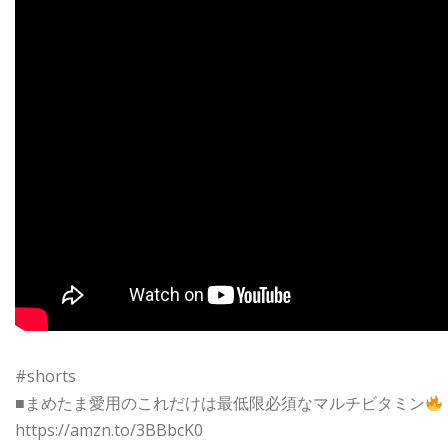
#shorts
■まめたま愛用のこれだけは最低限必須なマルチビタミン
https://amzn.to/3BBbcK0