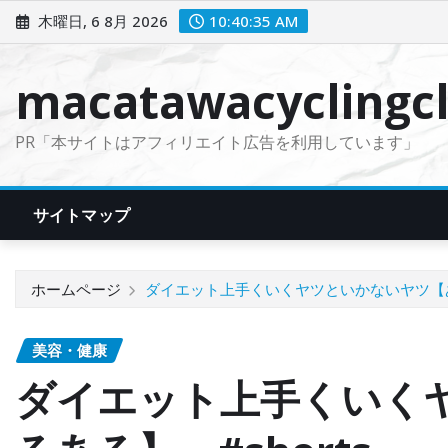
コ
木曜日, 6 8月 2026
10:40:37 AM
ン
テ
macatawacyclingcl
ン
ツ
PR「本サイトはアフィリエイト広告を利用しています」
に
ス
キ
サイトマップ
ッ
プ
ホームページ
ダイエット上手くいくヤツといかないヤツ【ある
美容・健康
ダイエット上手くいく