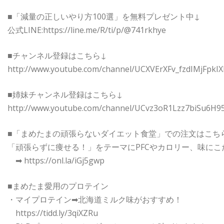
■「減量の正しいやり方100選」を無料プレゼント中↓
公式LINE:https://line.me/R/ti/p/@741rkhye
■チャンネル登録はこちら↓
http://www.youtube.com/channel/UCXVErXFv_fzdIMjFpkIX
■姉妹チャンネル登録はこちら↓
http://www.youtube.com/channel/UCvz3oR1Lzz7biSu6H95
■「まめたまの頑張らないダイエット食堂」での注文はこち
「頑張らずに痩せる！」をテーマにPFCやカロリー、味にこ
➡︎ https://onl.la/iGj5gwp
■まめたま愛用のプロテイン
・マイプロテイン➡︎北海道ミルク味がおすすめ！
https://tidd.ly/3qiXZRu