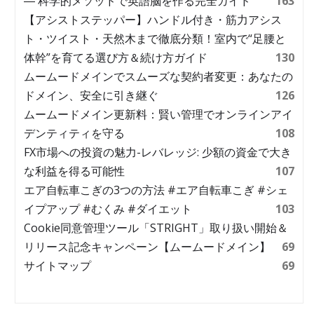
― 科学的メソッドで英語脳を作る完全ガイド
163
【アシストステッパー】ハンドル付き・筋力アシス
ト・ツイスト・天然木まで徹底分類！室内で“足腰と
体幹”を育てる選び方＆続け方ガイド
130
ムームードメインでスムーズな契約者変更：あなたの
ドメイン、安全に引き継ぐ
126
ムームードメイン更新料：賢い管理でオンラインアイ
デンティティを守る
108
FX市場への投資の魅力-レバレッジ: 少額の資金で大き
な利益を得る可能性
107
エア自転車こぎの3つの方法 #エア自転車こぎ #シェ
イプアップ #むくみ #ダイエット
103
Cookie同意管理ツール「STRIGHT」取り扱い開始＆
リリース記念キャンペーン【ムームードメイン】
69
サイトマップ
69