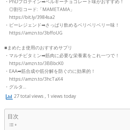
・PhDプロテイン➡︎ベルギーチョコレート味がおすすめ！
◎割引コード:「MAMETAMA」
https://bit.ly/3984sa2
・ビーレジェンド➡︎さっぱり飲めるベリベリベリー味！
https://amzn.to/3bffoUG
■まめたま使用のおすすめサプリ
・マルチビタミン➡︎筋肉に必要な栄養素をこれ一つで！
https://amzn.to/3BBbcK0
・EAA➡︎筋合成や筋分解を防ぐのに効果的！
https://amzn.to/3hcTaX4
・グルタ…
27 total views
, 1 views today
目次