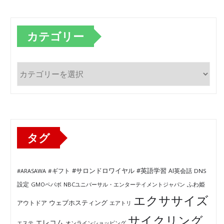
カテゴリー
カ
テ
ゴ
リ
ー
タグ
#サロンドロワイヤル
#英語学習
AI英会話
#ARASAWA
#ギフト
DNS
ふわ姫
設定
GMOペパボ
NBCユニバーサル・エンターテイメントジャパン
エクササイズ
ウェブホスティング
アウトドア
エアトリ
サイクリング
エレコム
エステ
オンラインショッピング