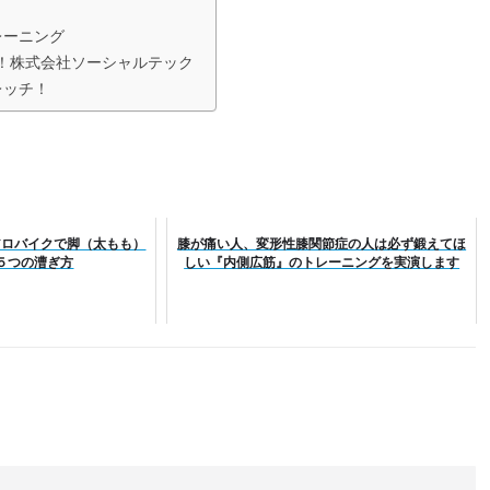
レーニング
！株式会社ソーシャルテック
レッチ！
アロバイクで脚（太もも）
膝が痛い人、変形性膝関節症の人は必ず鍛えてほ
５つの漕ぎ方
しい『内側広筋』のトレーニングを実演します