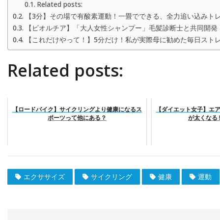
Related posts:
【3分】その場で有酸素運動！一畳でできる、全力追い込みト
【ビオルチア】「大人女性シャンプー」毛髪診断士と共同開発
【これだけやって！】5分だけ！私が実際母に勧めた毎日スト
Related posts:
【ロードバイク】サイクリングより健康になるス
【ダイエット女子】エ
ポーツって他にある？
が太くなる
エクササイズ
サイクリング
健康
運動