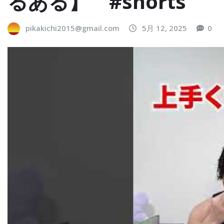
るある】 #shorts
pikakichi2015@gmail.com
5月 12, 2025
0