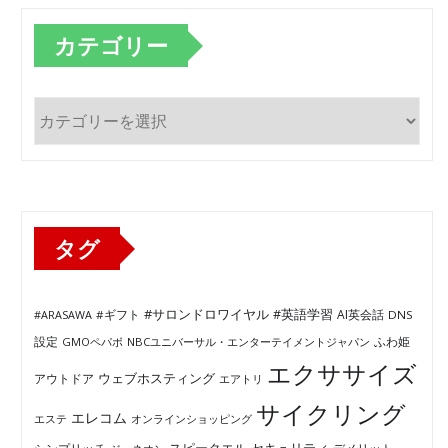
カテゴリー
カ
テ
ゴ
リ
ー
タグ
#サロンドロワイヤル
#英語学習
AI英会話
#ARASAWA
#ギフト
DNS
ふわ姫
設定
GMOペパボ
NBCユニバーサル・エンターテイメントジャパン
エクササイズ
ウェブホスティング
アウトドア
エアトリ
サイクリング
エレコム
エステ
オンラインショッピング