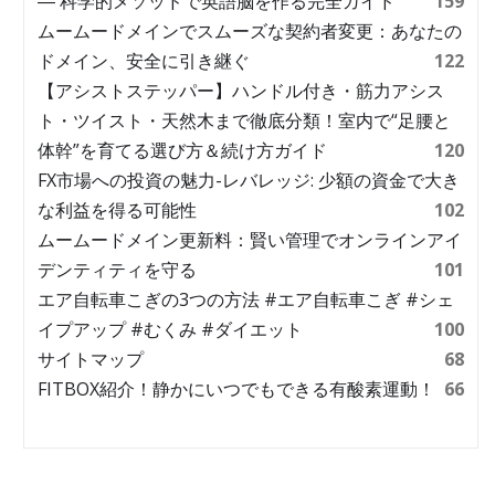
― 科学的メソッドで英語脳を作る完全ガイド
159
ムームードメインでスムーズな契約者変更：あなたの
ドメイン、安全に引き継ぐ
122
【アシストステッパー】ハンドル付き・筋力アシス
ト・ツイスト・天然木まで徹底分類！室内で“足腰と
体幹”を育てる選び方＆続け方ガイド
120
FX市場への投資の魅力-レバレッジ: 少額の資金で大き
な利益を得る可能性
102
ムームードメイン更新料：賢い管理でオンラインアイ
デンティティを守る
101
エア自転車こぎの3つの方法 #エア自転車こぎ #シェ
イプアップ #むくみ #ダイエット
100
サイトマップ
68
FITBOX紹介！静かにいつでもできる有酸素運動！
66