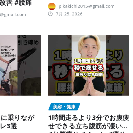
改善 #腰痛
pikakichi2015@gmail.com
7月 25, 2026
5@gmail.com
美容・健康
クに乗りなが
1時間走るより3分でお腹痩
レ3選
せできる立ち腹筋が凄い…