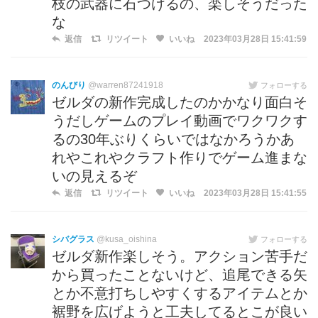
枝の武器に石つけるの、楽しそうだった
な
返信
リツイート
いいね
2023年03月28日 15:41:59
のんびり
@warren87241918
フォローする
ゼルダの新作完成したのかかなり面白そ
うだしゲームのプレイ動画でワクワクす
るの30年ぶりくらいではなかろうかあ
れやこれやクラフト作りでゲーム進まな
いの見えるぞ
返信
リツイート
いいね
2023年03月28日 15:41:55
シバグラス
@kusa_oishina
フォローする
ゼルダ新作楽しそう。アクション苦手だ
から買ったことないけど、追尾できる矢
とか不意打ちしやすくするアイテムとか
裾野を広げようと工夫してるとこが良い