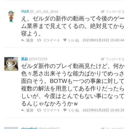
YUJI
@i_am_yuji_desu
フォローする
え、ゼルダの新作の動画って今後のゲー
ム業界まで見えてくるの。絶対見てから
寝よう。
返信
リツイート
いいね
2023年03月28日 15:40:44
英起
@GHT2255
フォローする
ゼルダ新作のプレイ動画見たけど、何か
色々悪さ出来そうな能力ばかりでめっさ
面白そう。BOTWも一つの事象に対して
複数の解法を用意してある作りだったら
しいが、今度はとんでもない事になって
るんじゃなかろうかｗ
返信
リツイート
いいね
2023年03月28日 15:40:35
フォローする