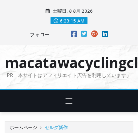
コ
土曜日, 8 8月 2026
ン
テ
6:23:17 AM
ン
フォロー
ツ
に
ス
macatawacyclingcl
キ
ッ
PR「本サイトはアフィリエイト広告を利用しています」
プ
ホームページ
ゼルダ新作