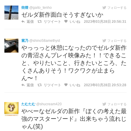
街燈
@gaito_tenho
フォローする
ゼルダ新作面白そうすぎないか
返信
リツイート
いいね
2023年03月28日 20:56:31
紫乃
@shino58amethyst
フォローする
やっっっと休憩になったのでゼルダ新作
の青沼さんプレイ映像みた！！できるこ
と、やりたいこと、行きたいところ、た
くさんありそう！ワクワクが止まら
ん〜！
返信
リツイート
いいね
2023年03月28日 20:53:28
たむたむ
@shucream420
フォローする
やべーなゼルダの新作『ぼくの考えた最
強のマスターソード』出来ちゃう流れじ
ゃん(笑)