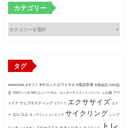
カテゴリー
カ
テ
ゴ
リ
ー
タグ
#サロンドロワイヤル
#英語学習
AI英会話
#ARASAWA
#ギフト
DNS設
ふわ姫
定
GMOペパボ
NBCユニバーサル・エンターテイメントジャパン
アウ
エクササイズ
ウェブホスティング
トドア
エアトリ
エス
サイクリング
エレコム
テ
オンラインショッピング
シンプ
トレ
セキュリティ
スピークエル
デメリット
リッチ
ジェネオン