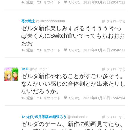
返信
リツイート
いいね
2023年03月28日 20:47:22
苺の戦士
@ikikdondon8888
フォローする
ゼルダ新作楽しみすぎるうううう やっ
ぱ夫くんにSwitch置いてってもらおおお
おお
返信
リツイート
いいね
2023年03月28日 20:46:32
TKD
@tkd_regin
フォローする
ゼルダ新作やれることがすごい多そう。
なんかいい感じの合体剣とか出来たりし
ないだろうか。
返信
リツイート
いいね
2023年03月28日 15:42:04
やっぱり/5月原稿✍️頑張ろう
@ohutonaisu
フォローする
ゼルダのゲーム、新作の動画見てたら、