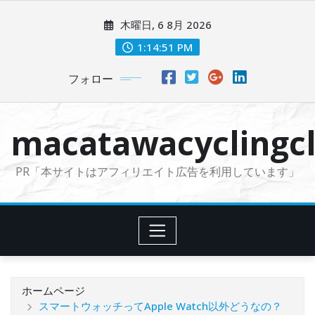
コ
木曜日, 6 8月 2026
ン
テ
1:14:53 PM
ン
フォロー
ツ
に
ス
macatawacyclingcl
キ
ッ
PR「本サイトはアフィリエイト広告を利用しています」
プ
ホームページ
スマートウォッチってApple Watch以外どうなの？