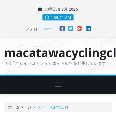
コ
土曜日, 8 8月 2026
ン
テ
4:09:23 AM
ン
フォロー
ツ
に
ス
macatawacyclingcl
キ
ッ
PR「本サイトはアフィリエイト広告を利用しています」
プ
ホームページ
スペースおつこれ