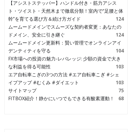
【アシストステッパー】ハンドル付き・筋力アシス
ト・ツイスト・天然木まで徹底分類！室内で“足腰と体
幹”を育てる選び方＆続け方ガイド
124
ムームードメインでスムーズな契約者変更：あなたの
ドメイン、安全に引き継ぐ
124
ムームードメイン更新料：賢い管理でオンラインアイ
デンティティを守る
104
FX市場への投資の魅力-レバレッジ: 少額の資金で大き
な利益を得る可能性
103
エア自転車こぎの3つの方法 #エア自転車こぎ #シェ
イプアップ #むくみ #ダイエット
103
サイトマップ
75
FITBOX紹介！静かにいつでもできる有酸素運動！
68