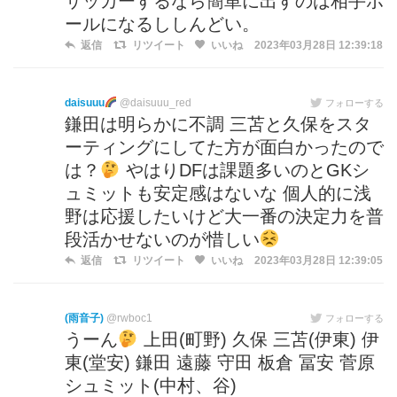
サッカーするなら簡単に出すのは相手ボ
ールになるししんどい。
返信
リツイート
いいね
2023年03月28日 12:39:18
daisuuu
@daisuuu_red
フォローする
鎌田は明らかに不調 三苫と久保をスタ
ーティングにしてた方が面白かったので
は？
やはりDFは課題多いのとGKシ
ュミットも安定感はないな 個人的に浅
野は応援したいけど大一番の決定力を普
段活かせないのが惜しい
返信
リツイート
いいね
2023年03月28日 12:39:05
(雨音子)
@rwboc1
フォローする
うーん
上田(町野) 久保 三苫(伊東) 伊
東(堂安) 鎌田 遠藤 守田 板倉 冨安 菅原
シュミット(中村、谷)