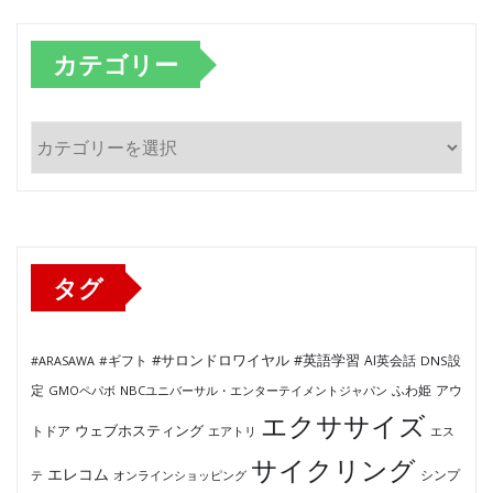
カテゴリー
カ
テ
ゴ
リ
ー
タグ
#サロンドロワイヤル
#英語学習
AI英会話
#ARASAWA
#ギフト
DNS設
ふわ姫
定
GMOペパボ
NBCユニバーサル・エンターテイメントジャパン
アウ
エクササイズ
ウェブホスティング
トドア
エアトリ
エス
サイクリング
エレコム
テ
オンラインショッピング
シンプ