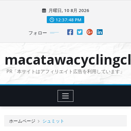
コ
月曜日, 10 8月 2026
ン
テ
12:37:49 PM
ン
フォロー
ツ
に
ス
macatawacyclingcl
キ
ッ
PR「本サイトはアフィリエイト広告を利用しています」
プ
ホームページ
シュミット