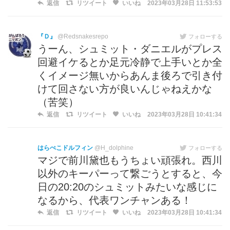
返信
リツイート
いいね
2023年03月28日 11:53:53
『Ｄ』
@Redsnakesrepo
フォローする
うーん、シュミット・ダニエルがプレス
回避イケるとか足元冷静で上手いとか全
くイメージ無いからあんま後ろで引き付
けて回さない方が良いんじゃねえかな
（苦笑）
返信
リツイート
いいね
2023年03月28日 10:41:34
はらぺこドルフィン
@H_dolphine
フォローする
マジで前川黛也もうちょい頑張れ。西川
以外のキーパーって繋ごうとすると、今
日の20:20のシュミットみたいな感じに
なるから、代表ワンチャンある！
返信
リツイート
いいね
2023年03月28日 10:41:34