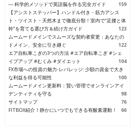
― 科学的メソッドで英語脳を作る完全ガイド
159
【アシストステッパー】ハンドル付き・筋力アシス
ト・ツイスト・天然木まで徹底分類！室内で“足腰と体
幹”を育てる選び方＆続け方ガイド
123
ムームードメインでスムーズな契約者変更：あなたの
ドメイン、安全に引き継ぐ
122
エア自転車こぎの3つの方法 #エア自転車こぎ #シェ
イプアップ #むくみ #ダイエット
104
FX市場への投資の魅力-レバレッジ: 少額の資金で大き
な利益を得る可能性
100
ムームードメイン更新料：賢い管理でオンラインアイ
デンティティを守る
98
サイトマップ
76
FITBOX紹介！静かにいつでもできる有酸素運動！
66