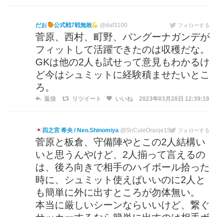
だお
公式戦7戦無敗
@daf3100
フォローする
菅原、西村、町野、バングーナガンデが
フィットして活躍できたのは収穫だな。
GKは他の2人も試せって意見もわかるけ
ど今はシュミットに経験積ませたいとこ
ろ。
返信
リツイート
いいね
2023年03月28日 12:39:19
四之宮 希央 / Neo.Shinomiya
@SnCuleOranje15
フォローする
菅原と板倉、守備陣やとこの2人結構い
いと思うんやけど、2人揃って言えるの
は、後ろ向きで相手のハイボール拾った
時に、シュミット使えばいいのに2人と
も簡単に外に出すところが勿体無い。
本当に厳しいシーンならいいけど、繋ぐ