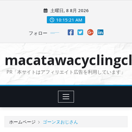
コ
土曜日, 8 8月 2026
ン
テ
10:15:23 AM
ン
フォロー
ツ
に
ス
macatawacyclingcl
キ
ッ
PR「本サイトはアフィリエイト広告を利用しています」
プ
ホームページ
ゴーンヌおじさん