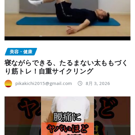
美容・健康
寝ながらできる、たるまない太ももづく
り筋トレ！自重サイクリング
pikakichi2015@gmail.com
8月 3, 2026