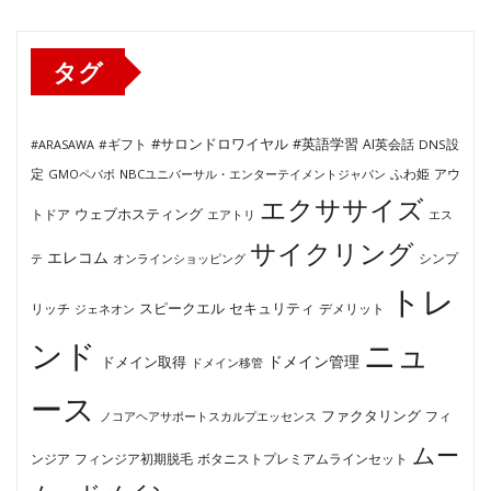
リ
ー
タグ
#サロンドロワイヤル
#英語学習
AI英会話
#ARASAWA
#ギフト
DNS設
ふわ姫
定
GMOペパボ
NBCユニバーサル・エンターテイメントジャパン
アウ
エクササイズ
ウェブホスティング
トドア
エアトリ
エス
サイクリング
エレコム
テ
オンラインショッピング
シンプ
トレ
セキュリティ
スピークエル
デメリット
リッチ
ジェネオン
ンド
ニュ
ドメイン管理
ドメイン取得
ドメイン移管
ース
ファクタリング
ノコアヘアサポートスカルプエッセンス
フィ
ムー
フィンジア初期脱毛
ボタニストプレミアムラインセット
ンジア