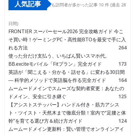
人気記事
最も訪問者が多かった記事 10 件 (過去 28
日間)
FRONTIER スーパーセール2026 完全攻略ガイド 今こ
そ買い時！ゲーミングPC・高性能BTOを最安で手に入
れる方法
264
使った分だけ支払う、いちばん賢いスマホ代。
BB.exciteモバイル「Fitプラン」完全ガイド
173
英語が「聞こえる・分かる・話せる」に変わる30日間
― 科学的メソッドで英語脳を作る完全ガイド
164
ムームードメインでスムーズな契約者変更：あなたの
ドメイン、安全に引き継ぐ
125
【アシストステッパー】ハンドル付き・筋力アシス
ト・ツイスト・天然木まで徹底分類！室内で“足腰と体
幹”を育てる選び方＆続け方ガイド
124
ムームードメイン更新料：賢い管理でオンラインアイ