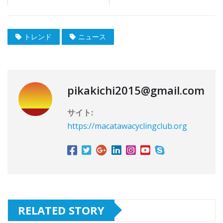
トレンド
ニュース
pikakichi2015@gmail.com
サイト:
https://macatawacyclingclub.org
RELATED STORY