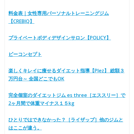
料金表｜女性専用パーソナルトレーニングジム
【CREBIQ】
プライベートボディデザインサロン【POLICY】
ビーコンセプト
楽しくキレイに痩せるダイエット指導【Plez】 総額３
万円台～ 全国どこでもOK
完全個室のダイエットジム es three［エススリー］で
2ヶ月間で体重マイナス１５kg
ひとりではできなかった？［ライザップ］他のジムと
はここが違う。