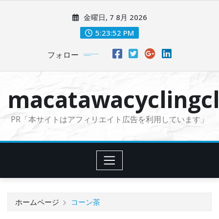
コ
金曜日, 7 8月 2026
ン
テ
5:23:53 PM
ン
フォロー
ツ
に
ス
macatawacyclingcl
キ
ッ
PR「本サイトはアフィリエイト広告を利用しています」
プ
ホームページ
コーン茶