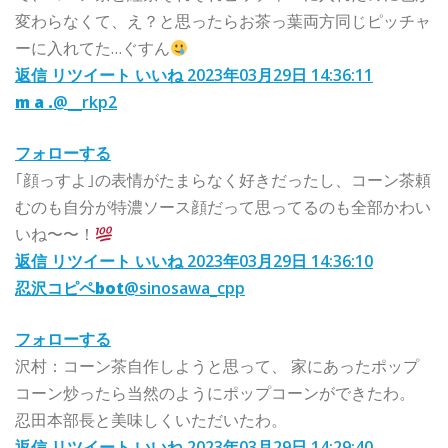
変わらなくて、え？と思ったらお茶っ葉両方同じピッチャ
ーに入れてた…ぐすん
返信
リツイート
いいね
2023年03月29日 14:36:11
m a .
@__rkp2
フォローする
｢顔っすよ｣の表情がたまらなく好きだったし、コーン茶頼
むのも自分が特濃ソース顔だって思ってるのも全部かわい
いね〜〜！
返信
リツイート
いいね
2023年03月29日 14:36:10
忍沢コピペbot
@sinosawa_cpp
フォローする
沢村：コーン茶自作しようと思って、 家にあったポップ
コーン炒ったら当然のようにポップコーンができたわ。
忍田本部長と美味しくいただいたわ。
返信
リツイート
いいね
2023年03月29日 14:29:40