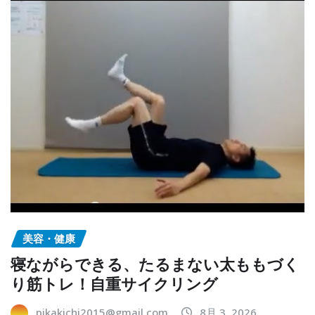
美容・健康
寝ながらできる、たるまない太ももづく
り筋トレ！自重サイクリング
pikakichi2015@gmail.com
8月 3, 2026