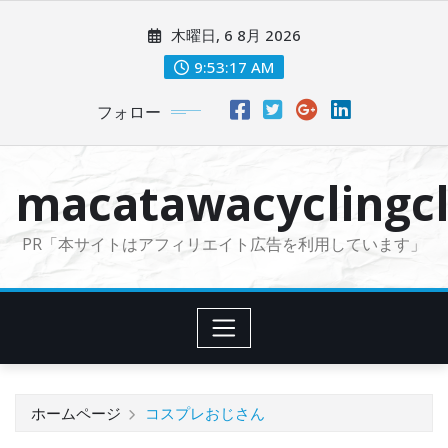
コ
木曜日, 6 8月 2026
ン
テ
9:53:18 AM
ン
フォロー
ツ
に
ス
macatawacyclingcl
キ
ッ
PR「本サイトはアフィリエイト広告を利用しています」
プ
ホームページ
コスプレおじさん