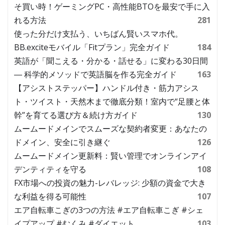
そ買い時！ゲーミングPC・高性能BTOを最安で手に入
れる方法
281
使った分だけ支払う、いちばん賢いスマホ代。
BB.exciteモバイル「Fitプラン」完全ガイド
184
英語が「聞こえる・分かる・話せる」に変わる30日間
― 科学的メソッドで英語脳を作る完全ガイド
163
【アシストステッパー】ハンドル付き・筋力アシス
ト・ツイスト・天然木まで徹底分類！室内で“足腰と体
幹”を育てる選び方＆続け方ガイド
130
ムームードメインでスムーズな契約者変更：あなたの
ドメイン、安全に引き継ぐ
126
ムームードメイン更新料：賢い管理でオンラインアイ
デンティティを守る
108
FX市場への投資の魅力-レバレッジ: 少額の資金で大き
な利益を得る可能性
107
エア自転車こぎの3つの方法 #エア自転車こぎ #シェ
イプアップ #むくみ #ダイエット
103