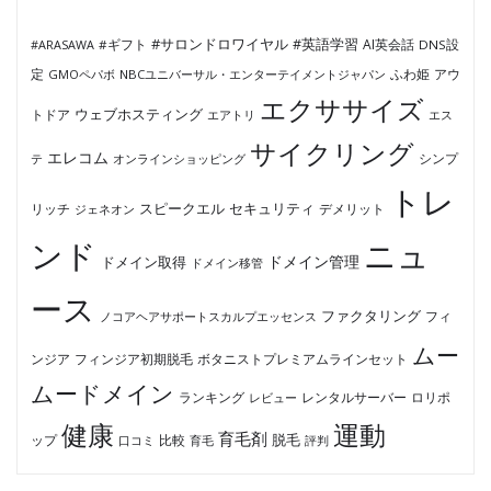
#サロンドロワイヤル
#英語学習
AI英会話
#ARASAWA
#ギフト
DNS設
ふわ姫
定
GMOペパボ
NBCユニバーサル・エンターテイメントジャパン
アウ
エクササイズ
ウェブホスティング
トドア
エアトリ
エス
サイクリング
エレコム
テ
オンラインショッピング
シンプ
トレ
セキュリティ
スピークエル
デメリット
リッチ
ジェネオン
ンド
ニュ
ドメイン管理
ドメイン取得
ドメイン移管
ース
ファクタリング
ノコアヘアサポートスカルプエッセンス
フィ
ムー
フィンジア初期脱毛
ボタニストプレミアムラインセット
ンジア
ムードメイン
ロリポ
ランキング
レビュー
レンタルサーバー
健康
運動
育毛剤
脱毛
ップ
比較
口コミ
評判
育毛