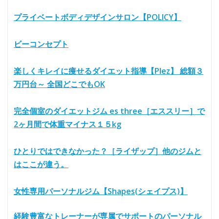
プライベートボディデザインサロン【POLICY】
ビーコンセプト
楽しくキレイに痩せるダイエット指導【Plez】 総額３
万円台～ 全国どこでもOK
完全個室のダイエットジム es three［エススリー］で
2ヶ月間で体重マイナス１５kg
ひとりではできなかった？［ライザップ］他のジムと
はここが違う。
女性専用パーソナルジム【Shapes(シェイプス)】
経験豊富なトレーナーが専属でサポートのパーソナル