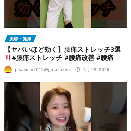
美容・健康
【ヤバいほど効く】腰痛ストレッチ3選
#腰痛ストレッチ #腰痛改善 #腰痛
pikakichi2015@gmail.com
7月 29, 2026