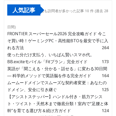
人気記事
最も訪問者が多かった記事 10 件 (過去 28
日間)
FRONTIER スーパーセール2026 完全攻略ガイド 今こ
そ買い時！ゲーミングPC・高性能BTOを最安で手に入
れる方法
264
使った分だけ支払う、いちばん賢いスマホ代。
BB.exciteモバイル「Fitプラン」完全ガイド
173
英語が「聞こえる・分かる・話せる」に変わる30日間
― 科学的メソッドで英語脳を作る完全ガイド
164
ムームードメインでスムーズな契約者変更：あなたの
ドメイン、安全に引き継ぐ
125
【アシストステッパー】ハンドル付き・筋力アシス
ト・ツイスト・天然木まで徹底分類！室内で“足腰と体
幹”を育てる選び方＆続け方ガイド
124