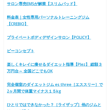
サロン専売EMSが解禁【スリムパッド】
料金表｜女性専用パーソナルトレーニングジム
【CREBIQ】
プライベートボディデザインサロン【POLICY】
ビーコンセプト
楽しくキレイに痩せるダイエット指導【Plez】 総額３
万円台～ 全国どこでもOK
完全個室のダイエットジム es three［エススリー］で
2ヶ月間で体重マイナス１５kg
ひとりではできなかった？［ライザップ］他のジムと