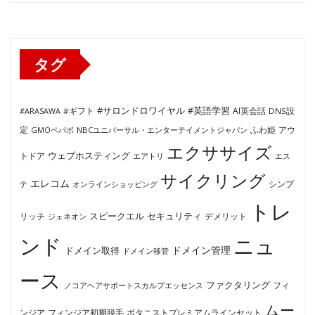
ゴ
リ
ー
タグ
#サロンドロワイヤル
#英語学習
AI英会話
#ARASAWA
#ギフト
DNS設
ふわ姫
定
GMOペパボ
NBCユニバーサル・エンターテイメントジャパン
アウ
エクササイズ
ウェブホスティング
トドア
エアトリ
エス
サイクリング
エレコム
テ
オンラインショッピング
シンプ
トレ
セキュリティ
スピークエル
デメリット
リッチ
ジェネオン
ンド
ニュ
ドメイン管理
ドメイン取得
ドメイン移管
ース
ファクタリング
ノコアヘアサポートスカルプエッセンス
フィ
ムー
フィンジア初期脱毛
ボタニストプレミアムラインセット
ンジア