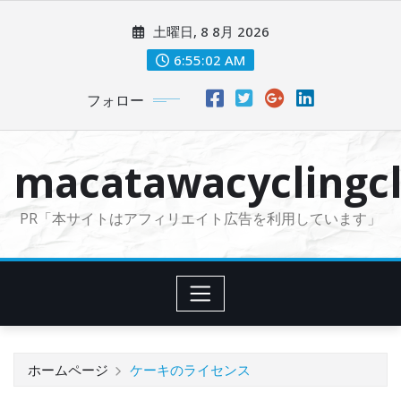
コ
土曜日, 8 8月 2026
ン
テ
6:55:03 AM
ン
フォロー
ツ
に
ス
macatawacyclingcl
キ
ッ
PR「本サイトはアフィリエイト広告を利用しています」
プ
ホームページ
ケーキのライセンス