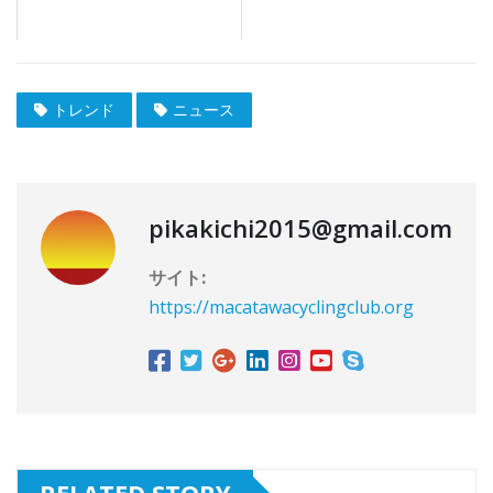
トレンド
ニュース
pikakichi2015@gmail.com
サイト:
https://macatawacyclingclub.org
RELATED STORY