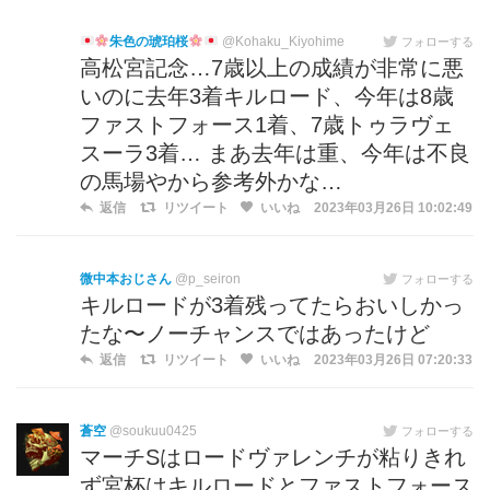
朱色の琥珀桜
@Kohaku_Kiyohime
フォローする
高松宮記念…7歳以上の成績が非常に悪
いのに去年3着キルロード、今年は8歳
ファストフォース1着、7歳トゥラヴェ
スーラ3着… まあ去年は重、今年は不良
の馬場やから参考外かな…
返信
リツイート
いいね
2023年03月26日 10:02:49
微中本おじさん
@p_seiron
フォローする
キルロードが3着残ってたらおいしかっ
たな〜ノーチャンスではあったけど
返信
リツイート
いいね
2023年03月26日 07:20:33
蒼空
@soukuu0425
フォローする
マーチSはロードヴァレンチが粘りきれ
ず宮杯はキルロードとファストフォース