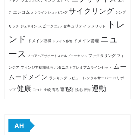
ウェブホスティング
トドア
エアトリ
エス
サイクリング
エレコム
テ
オンラインショッピング
シンプ
トレ
セキュリティ
スピークエル
デメリット
リッチ
ジェネオン
ンド
ニュ
ドメイン管理
ドメイン取得
ドメイン移管
ース
ファクタリング
ノコアヘアサポートスカルプエッセンス
フィ
ムー
フィンジア初期脱毛
ボタニストプレミアムラインセット
ンジア
ムードメイン
ロリポ
ランキング
レビュー
レンタルサーバー
健康
運動
育毛剤
脱毛
ップ
比較
口コミ
評判
育毛
AH