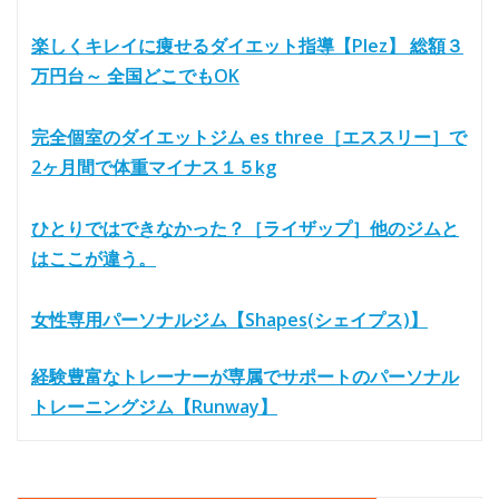
楽しくキレイに痩せるダイエット指導【Plez】 総額３
万円台～ 全国どこでもOK
完全個室のダイエットジム es three［エススリー］で
2ヶ月間で体重マイナス１５kg
ひとりではできなかった？［ライザップ］他のジムと
はここが違う。
女性専用パーソナルジム【Shapes(シェイプス)】
経験豊富なトレーナーが専属でサポートのパーソナル
トレーニングジム【Runway】