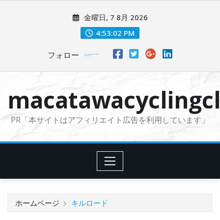
コ
金曜日, 7 8月 2026
ン
テ
4:53:04 PM
ン
フォロー
ツ
に
ス
macatawacyclingcl
キ
ッ
PR「本サイトはアフィリエイト広告を利用しています」
プ
ホームページ
キルロード